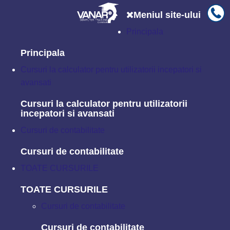
Meniul site-ului
Principala
Главная
Cursuri Internet-Tehnologii
Curs JavaScript
Principala
Curs JavaScript (ECMA_Partea_1).
Cursuri la calculator pentru utilizatorii incepatori si
Iniţiere in limbajul si mediul de
avansati
dezvoltare JavaScript
Cursuri la calculator pentru utilizatorii
incepatori si avansati
Cursuri de contabilitate
Cursuri de contabilitate
TOATE CURSURILE
TOATE CURSURILE
Cursuri de contabilitate
Cursuri de contabilitate