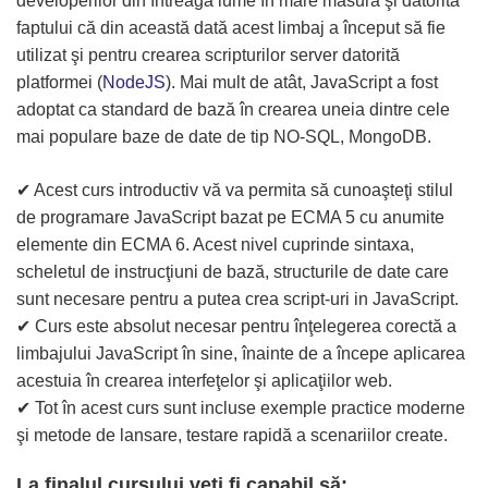
developerilor din întreaga lume în mare măsură şi datorită
faptului că din această dată acest limbaj a început să fie
utilizat şi pentru crearea scripturilor server datorită
platformei (
NodeJS
). Mai mult de atât, JavaScript a fost
adoptat ca standard de bază în crearea uneia dintre cele
mai populare baze de date de tip NO-SQL, MongoDB.
✔ Acest curs introductiv vă va permita să cunoaşteţi stilul
de programare JavaScript bazat pe ECMA 5 cu anumite
elemente din ECMA 6. Acest nivel cuprinde sintaxa,
scheletul de instrucţiuni de bază, structurile de date care
sunt necesare pentru a putea crea script-uri in JavaScript.
✔ Curs este absolut necesar pentru înţelegerea corectă a
limbajului JavaScript în sine, înainte de a începe aplicarea
acestuia în crearea interfeţelor şi aplicaţiilor web.
✔ Tot în acest curs sunt incluse exemple practice moderne
şi metode de lansare, testare rapidă a scenariilor create.
La finalul cursului veți fi capabil să: