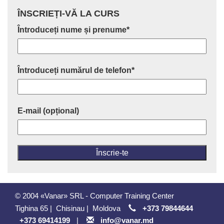
ÎNSCRIEȚI-VĂ LA CURS
Întroduceți nume și prenume*
Întroduceți numărul de telefon*
E-mail (opțional)
© 2004 «Vanar» SRL - Computer Training Center
Tighina 65
|
Chisinau
|
Moldova
+373 79844644
+373 69414199
|
info@vanar.md