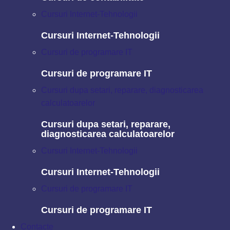
Cursuri Internet-Tehnologii
Cursuri Internet-Tehnologii
⏳ Durata cursului:
1 luna
Cursuri de programare IT
📅 Grafic:
Marți, Joi
Cursuri de programare IT
🕒 Ora:
dimineața • amiază • seara
Cursuri dupa setari, reparare, diagnosticarea
💳 Prețul cursului:
2400lei
calculatoarelor
Cursuri dupa setari, reparare,
Nu este disponibil temporar
diagnosticarea calculatoarelor
Cursuri Internet-Tehnologii
Înscrierea este indisponibilă temporar
Cursuri Internet-Tehnologii
Cursuri de programare IT
Cursuri de programare IT
ASIGURAREA
Contacte