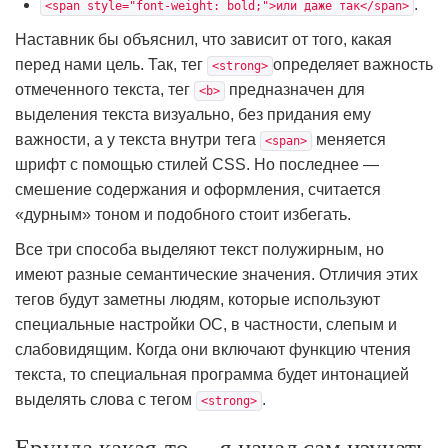
.
<span style="font-weight: bold;">или даже так</span>
Наставник бы объяснил, что зависит от того, какая
перед нами цель. Так, тег
определяет важность
<strong>
отмеченного текста, тег
предназначен для
<b>
выделения текста визуально, без придания ему
важности, а у текста внутри тега
меняется
<span>
шрифт с помощью стилей CSS. Но последнее —
смешение содержания и оформления, считается
«дурным» тоном и подобного стоит избегать.
Все три способа выделяют текст полужирным, но
имеют разные семантические значения. Отличия этих
тегов будут заметны людям, которые используют
специальные настройки ОС, в частности, слепым и
слабовидящим. Когда они включают функцию чтения
текста, то специальная программа будет интонацией
выделять слова с тегом
.
<strong>
Ерунда какая-то… я начал сам изучать