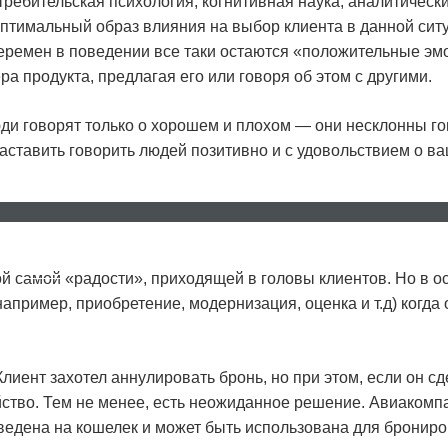
требительская психология, когнитивная наука, аналитическ
 оптимальный образ влияния на выбор клиента в данной сит
еремен в поведении все таки остаются «положительные эмо
а продукта, предлагая его или говоря об этом с другими.
юди говорят только о хорошем и плохом — они несклонны го
заставить говорить людей позитивно и с удовольствием о в
II
ȘTIRI
CONTACTE
FAQ
й самой «радости», приходящей в головы клиентов. Но в о
апример, приобретение, модернизация, оценка и т.д) когда 
лиент захотел аннулировать бронь, но при этом, если он сде
йство. Тем не менее, есть неожиданное решение. Авиаком
еведена на кошелек и может быть использована для бронир