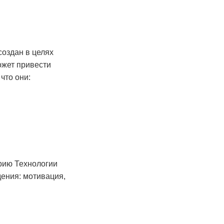
создан в целях
ожет привести
что они:
орию Технологии
дения: мотивация,