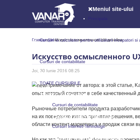
Meniul site-ului
Principala
Principala
Cursuri la calculator pentru utilizatorii incepatori si
Главная
Știri
Искусство осмысленного UX-дизайна
Cursuri la calculator pentru utilizatori
Искусство осмысленного U
Cursuri de contabilitate
Joi, 30 Iunie 2016 08:25
Cursuri de contabilitate
TOATE CURSURILE
Примечание от автора: в этой статье, 
опыт, который сочетает в себе качественный 
TOATE CURSURILE
Cursuri de contabilitate
Рыночные потребители продукта разработчико
Cursuri de contabilitate
на их поведение или на принятие решения, в
области контент-маркетинга и продаж связи 
Cursuri Internet-Tehnologii
Cursuri Internet-Tehnologii
Но как это "привлечение" фактически происх