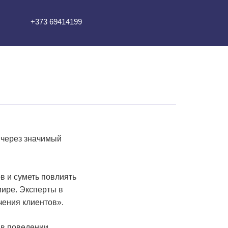
+373 69414199
в через значимый
в и суметь повлиять
мире. Эксперты в
чения клиентов».
 в поведении