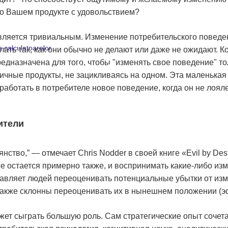
 о Вашем продукте с удовольствием?
вляется тривиальным. Изменение потребительского поведе
a calculatoarelor
лать так, как они обычно не делают или даже не ожидают. К
редназначена для того, чтобы "изменять свое поведение" тол
agnosticarea calculatoarelor
ичные продукты, не зацикливаясь на одном. Эта маленькая
аботать в потребителе новое поведение, когда он не лояле
ители
ство,” — отмечает Chris Nodder в своей книге «Evil by De
се остается примерно также, и воспринимать какие-либо из
тавляет людей переоценивать потенциальные убытки от из
акже склонны переоценивать их в нынешнем положении (э
жет сыграть большую роль. Сам стратегические опыт сочета