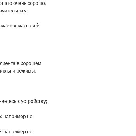
т это очень хорошо,
начительным.
имается массовой
клиента в хорошем
циклы и режимы.
аетесь к устройству;
е: например не
е: например не