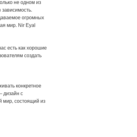
олько не одном из
в зависимость.
едаваемое огромных
я мир. Nir Eyal
нас есть как хорошие
ьзователям создать
живать конкретное
— дизайн с
й мир, состоящий из