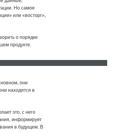
ие данные,
уации. Но самое
ции» или «восторг»,
ворить о порядке
ашем продукте.
ru
ro
сновном, они
они находятся в
лает это, с него
пания, информирует
ования в будущем. В