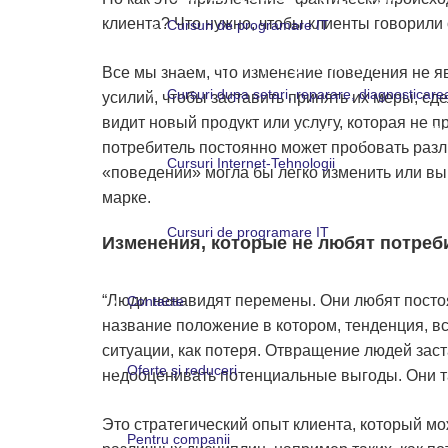
клиента? Что нужно, чтобы клиенты говорили
Cursuri de programare IT
Cursuri de programare IT
Все мы знаем, что изменение поведения не я
Cursuri dupa setari, reparare, diagnosticare
усилий, чтобы заставить принять их меры, сде
видит новый продукт или услугу, которая не п
Cursuri dupa setari, reparare, di
потребитель постоянно может пробовать разл
Cursuri Internet-Tehnologii
«поведении» могла бы легко изменить или выр
марке.
Cursuri Internet-Tehnologii
Cursuri de programare IT
Изменения, которые не любят потреб
Cursuri de programare IT
“Люди ненавидят перемены. Они любят постоян
Contacte
название положение в котором, тенденция, в
Contacte
ситуации, как потеря. Отвращение людей зас
Oferte și reduceri
недооценивать потенциальные выгоды. Они т
Oferte și reduceri
Это стратегический опыт клиента, который мо
Pentru companii