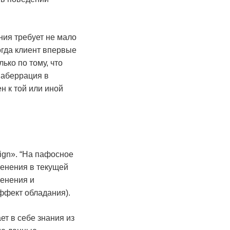
ния требует не мало
огда клиент впервые
ько по тому, что
 аберрация в
н к той или иной
sign». “На пафосное
менения в текущей
менения и
ффект обладания).
ет в себе знания из