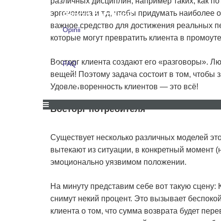
различных дисциплин, например таких, как по
эргономика и т.д, чтобы придумать наиболее
Pentru companii
важное средство для достижения реальных п
Opinii
которые могут превратить клиента в промоутер
Opinii
Восторг клиента создают его «разговоры». Л
FAQ
вещей! Поэтому задача состоит в том, чтобы 
FAQ
Удовлетворенность клиентов — это всё!
Восторг потребителя
OFERTE ȘI REDUCERI
PENTRU COMPANII
OPIN
Существует несколько различных моделей это
вытекают из ситуации, в конкретный момент (н
эмоционально уязвимом положении.
На минуту представим себе вот такую сцену: К
снимут некий процент. Это вызывает беспоко
клиента о том, что сумма возврата будет пер