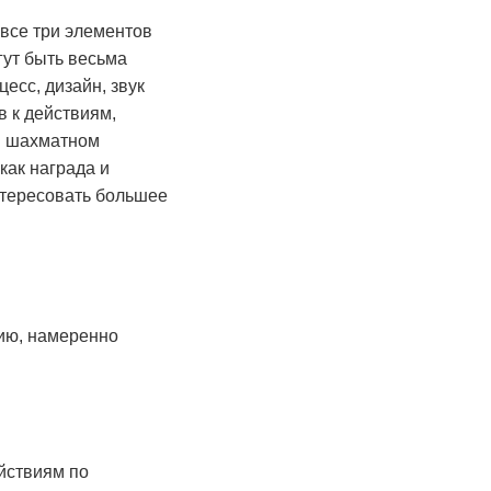
все три элементов
гут быть весьма
есс, дизайн, звук
 к действиям,
 в шахматном
как награда и
нтересовать большее
нию, намеренно
йствиям по