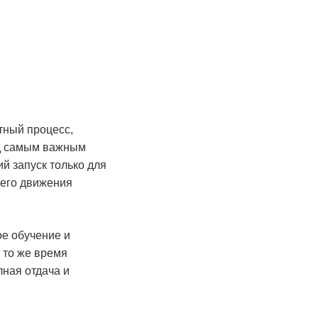
тный процесс,
ед самым важным
й запуск только для
шего движения
ое обучение и
 то же время
ная отдача и