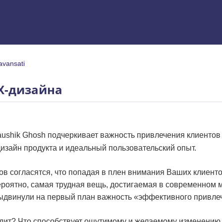
 avansati
i incepatori si avansati
X-дизайна
Kaushik Ghosh подчеркивает важность привлечения клиенто
дизайн продукта и идеальный пользовательский опыт.
в согласятся, что попадая в плен внимания Ваших клиенто
ероятно, самая трудная вещь, достигаемая в современном 
выдвинули на первый план важность «эффективного привле
одит? Что способствует ощутимому и желаемому изменению