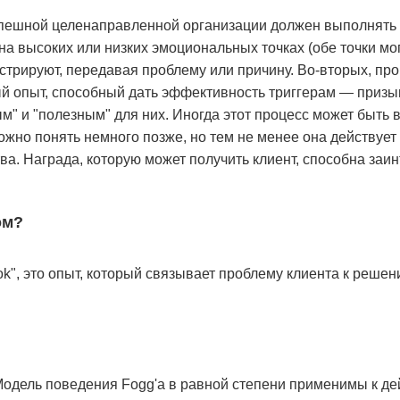
спешной целенаправленной организации должен выполнять 
на высоких или низких эмоциональных точках (обе точки мо
трируют, передавая проблему или причину. Во-вторых, проц
й опыт, способный дать эффективность триггерам — призыв
м" и "полезным" для них. Иногда этот процесс может быть
ожно понять немного позже, но тем не менее она действует 
а. Награда, которую может получить клиент, способна заи
ом?
ok", это опыт, который связывает проблему клиента к реше
Модель поведения Fogg'а в равной степени применимы к де