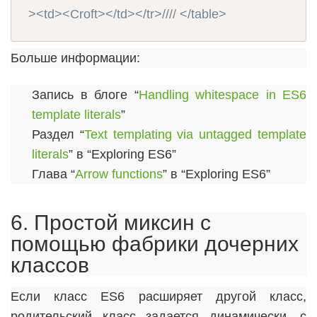
><td><Croft></td></tr>
//
// </table>
Больше информации:
Запись в блоге “
Handling whitespace in ES6
template literals
”
Раздел “
Text templating via untagged template
literals
” в “Exploring ES6”
Глава “
Arrow functions
” в “Exploring ES6”
6. Простой миксин с
помощью фабрики дочерних
классов
Если класс ES6 расширяет другой класс,
родительский класс задается динамически, с