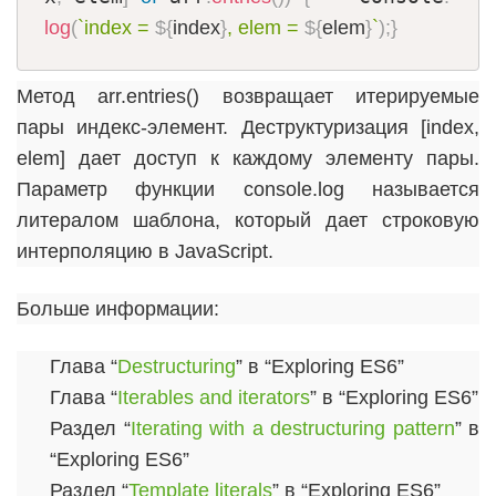
log
(
`index = 
${
index
}
, elem = 
${
elem
}
`
)
;
}
Метод arr.entries() возвращает итерируемые
пары индекс-элемент. Деструктуризация [index,
elem] дает доступ к каждому элементу пары.
Параметр функции console.log называется
литералом шаблона, который дает строковую
интерполяцию в JavaScript.
Больше информации:
Глава “
Destructuring
” в “Exploring ES6”
Глава “
Iterables and iterators
” в “Exploring ES6”
Раздел “
Iterating with a destructuring pattern
” в
“Exploring ES6”
Раздел “
Template literals
” в “Exploring ES6”