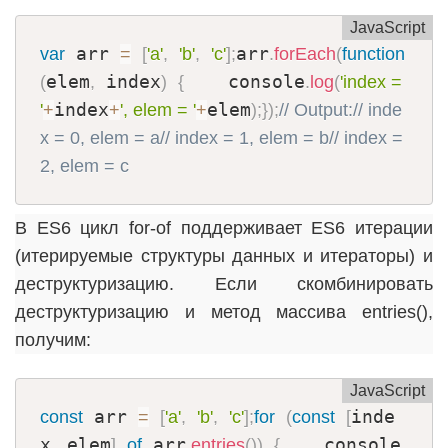
JavaScript
 arr 
arr
var
=
[
'a'
,
'b'
,
'c'
]
;
.
forEach
(
function
elem
 index
    console
(
,
)
{
.
log
(
'index = 
index
elem
'
+
+
', elem = '
+
)
;
}
)
;
// Output:
// inde
x = 0, elem = a
// index = 1, elem = b
// index = 
2, elem = c
В ES6 цикл for-of поддерживает ES6 итерации
(итерируемые структуры данных и итераторы) и
деструктуризацию. Если скомбинировать
деструктуризацию и метод массива entries(),
получим:
JavaScript
 arr 
inde
const
=
[
'a'
,
'b'
,
'c'
]
;
for
(
const
[
x
 elem
 arr
    console
,
]
of
.
entries
(
)
)
{
.