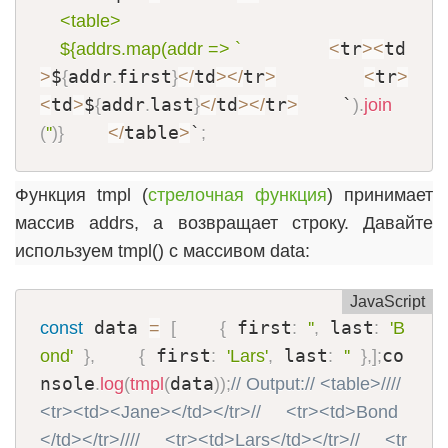
    <table>

tr
td
    ${addrs.map(addr => `
<
>
<
$
addr
first
td
tr
tr
>
{
.
}
<
/
>
<
/
>
<
>
td
$
addr
last
td
tr
    `
<
>
{
.
}
<
/
>
<
/
>
)
.
join
table
`
(
''
)
}
<
/
>
;
Функция tmpl (
стрелочная функция
) принимает
массив addrs, а возвращает строку. Давайте
используем tmpl() с массивом data:
JavaScript
 data 
 first
 last
const
=
[
{
:
'
'
,
:
'B
 first
 last
co
ond'
}
,
{
:
'Lars'
,
:
'
'
}
,
]
;
nsole
data
.
log
(
tmpl
(
)
)
;
// Output:
// <table>
//
//     
<tr><td><Jane></td></tr>
//     <tr><td>Bond
</td></tr>
//
//     <tr><td>Lars</td></tr>
//     <tr