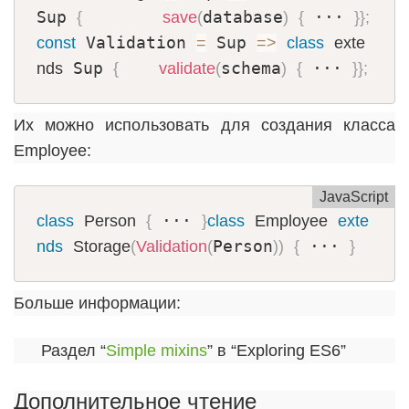
Sup 
database
 ··· 
{
save
(
)
{
}
}
;
 Validation 
 Sup 
const
=
=
>
class
exte
 Sup 
schema
 ··· 
nds
{
validate
(
)
{
}
}
;
Их можно использовать для создания класса
Employee:
JavaScript
 ··· 
class
Person
{
}
class
Employee
exte
Person
 ··· 
nds
Storage
(
Validation
(
)
)
{
}
Больше информации:
Раздел “
Simple mixins
” в “Exploring ES6”
Дополнительное чтение