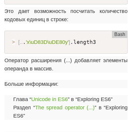
Это дает возможность посчитать количество
кодовых единиц в строке:
Bash
.
.length3
>
[
..
'x\uD83D\uDE80y'
]
Оператор расширения (...) добавляет элементы
операнда в массив.
Больше информации:
Глава “
Unicode in ES6
” в “Exploring ES6”
Раздел “
The spread operator (...)
” в “Exploring
ES6”