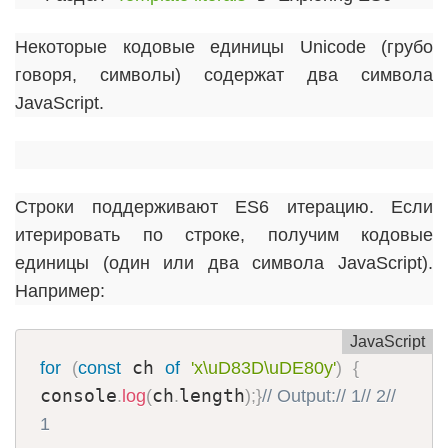
Некоторые кодовые единицы Unicode (грубо
говоря, символы) содержат два символа
JavaScript.
Строки поддерживают ES6 итерацию. Если
итерировать по строке, получим кодовые
единицы (один или два символа JavaScript).
Например:
JavaScript
 ch 
for
(
const
of
'x\uD83D\uDE80y'
)
{
console
ch
length
.
log
(
.
)
;
}
// Output:
// 1
// 2
// 
1