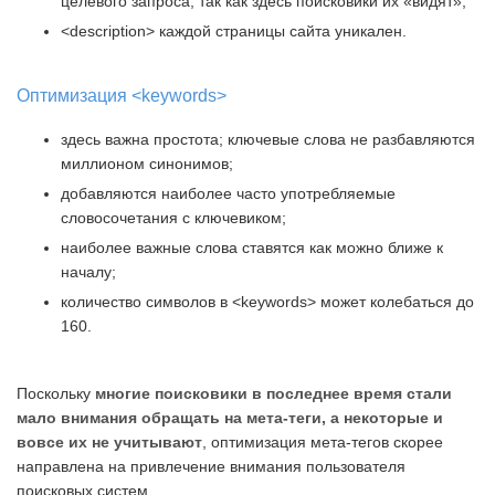
целевого запроса, так как здесь поисковики их «видят»;
<description> каждой страницы сайта уникален.
Оптимизация <keywords>
здесь важна простота; ключевые слова не разбавляются
миллионом синонимов;
добавляются наиболее часто употребляемые
словосочетания с ключевиком;
наиболее важные слова ставятся как можно ближе к
началу;
количество символов в <keywords> может колебаться до
160.
Поскольку
многие поисковики в последнее время стали
мало внимания обращать на мета-теги, а некоторые и
вовсе их не учитывают
, оптимизация мета-тегов скорее
направлена на привлечение внимания пользователя
поисковых систем.