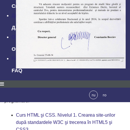
Скидки и акции
Для компаний
Для компаний
Отзывы
Отзывы
FAQ
FAQ
Stimate Domnule director,
Prin prezența, dorim să vă aducem la cunoștință faptul, că
cursurile de perfecționare în următoarele limbaje de
ru
ro
programare:
Curs HTML şi CSS. Nivelul 1. Crearea site-urilor
după standardele W3C şi trecerea în HTML5 şi
CSS3