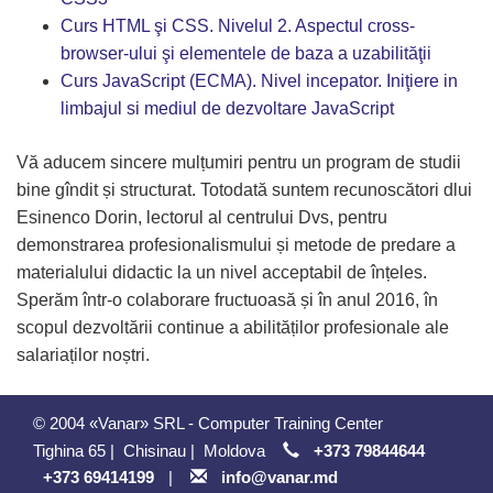
Curs HTML şi CSS. Nivelul 2. Aspectul cross-
browser-ului şi elementele de baza a uzabilităţii
Curs JavaScript (ECMA). Nivel incepator. Iniţiere in
limbajul si mediul de dezvoltare JavaScript
Vă aducem sincere mulțumiri pentru un program de studii
bine gîndit și structurat. Totodată suntem recunoscători dlui
Esinenco Dorin, lectorul al centrului Dvs, pentru
demonstrarea profesionalismului și metode de predare a
materialului didactic la un nivel acceptabil de înțeles.
Sperăm într-o colaborare fructuoasă și în anul 2016, în
scopul dezvoltării continue a abilităților profesionale ale
salariaților noștri.
© 2004 «Vanar» SRL - Computer Training Center
Tighina 65
|
Chisinau
|
Moldova
+373 79844644
+373 69414199
|
info@vanar.md