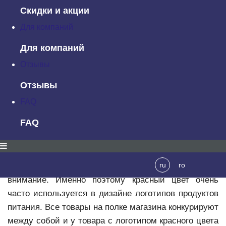
сочетание черного и белого, но это не аксиома.
Скидки и акции
Иногда чрезмерная яркость только вредит и лучше
Для компаний
выбрать более приглушенную цветовую схему. Но
Для компаний
лучше пояснить все на примере.
Отзывы
Красный
Отзывы
FAQ
FAQ
Красный цвет ассоциируется со страстью,
агрессией, властью это очень смелый и в то же
время дружелюбный цвет. Он имеет сильную
эмоциональную окраску и хорошо привлекает
ru
ro
внимание. Именно поэтому красный цвет очень
часто используется в дизайне логотипов продуктов
питания. Все товары на полке магазина конкурируют
между собой и у товара с логотипом красного цвета