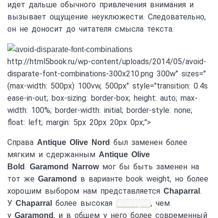
идет дальше обычного привлечения внимания и
вызывает ощущение неуклюжести. Следовательно,
он не доносит до читателя смысла текста.
http://html5book.ru/wp-content/uploads/2014/05/avoid-
disparate-font-combinations-300x210.png 300w" sizes="
(max-width: 500px) 100vw, 500px" style="transition: 0.4s
ease-in-out; box-sizing: border-box; height: auto; max-
width: 100%; border-width: initial; border-style: none;
float: left; margin: 5px 20px 20px 0px;">
Справа
был заменен более
Antique Olive Nord
мягким и сдержанным
Antique Olive
.
мог бы быть заменен на
Bold
Garamond Narrow
тот же
в варианте book weight, но более
Garamond
хорошим выбором нам представляется
.
Chaparral
У
более высокая
, чем
Chaparral
x-height
у
, и в общем у него более современный
Garamond