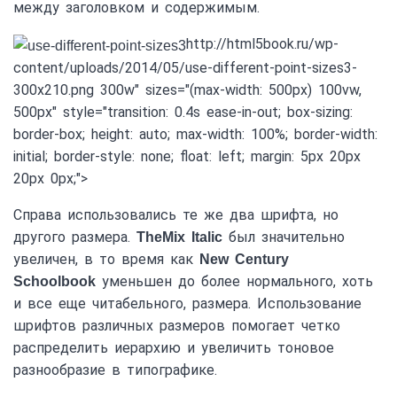
между заголовком и содержимым.
http://html5book.ru/wp-
content/uploads/2014/05/use-different-point-sizes3-
300x210.png 300w" sizes="(max-width: 500px) 100vw,
500px" style="transition: 0.4s ease-in-out; box-sizing:
border-box; height: auto; max-width: 100%; border-width:
initial; border-style: none; float: left; margin: 5px 20px
20px 0px;">
Справа использовались те же два шрифта, но
другого размера.
был значительно
TheMix Italic
увеличен, в то время как
New Century
уменьшен до более нормального, хоть
Schoolbook
и все еще читабельного, размера. Использование
шрифтов различных размеров помогает четко
распределить иерархию и увеличить тоновое
разнообразие в типографике.