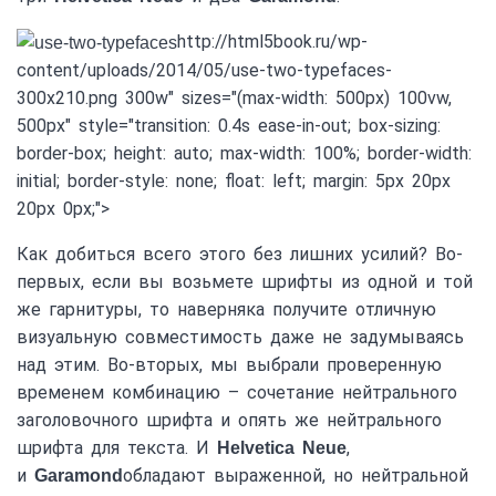
http://html5book.ru/wp-
content/uploads/2014/05/use-two-typefaces-
300x210.png 300w" sizes="(max-width: 500px) 100vw,
500px" style="transition: 0.4s ease-in-out; box-sizing:
border-box; height: auto; max-width: 100%; border-width:
initial; border-style: none; float: left; margin: 5px 20px
20px 0px;">
Как добиться всего этого без лишних усилий? Во-
первых, если вы возьмете шрифты из одной и той
же гарнитуры, то наверняка получите отличную
визуальную совместимость даже не задумываясь
над этим. Во-вторых, мы выбрали проверенную
временем комбинацию – сочетание нейтрального
заголовочного шрифта и опять же нейтрального
шрифта для текста. И
,
Helvetica Neue
и
обладают выраженной, но нейтральной
Garamond