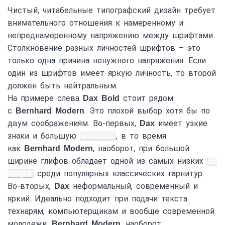
Чистый, читабельные типографский дизайн требует
внимательного отношения к намеренному и
непреднамеренному напряжению между шрифтами.
Столкновение разных личностей шрифтов – это
только одна причина ненужного напряжения. Если
один из шрифтов имеет яркую личность, то второй
должен быть нейтральным.
На примере слева
стоит рядом
Dax Bold
с
. Это плохой выбор хотя бы по
Bernhard Modern
двум соображениям. Во-первых,
имеет узкие
Dax
знаки и большую
, в то время
x-height
как
, наоборот, при большой
Bernhard Modern
ширине глифов обладает одной из самых низких
x-
среди популярных классических гарнитур.
height
Во-вторых,
неформальный, современный и
Dax
яркий. Идеально подходит при подачи текста
технарям, компьютерщикам и вообще современной
молодежи.
, наоборот,
Bernhard Modern