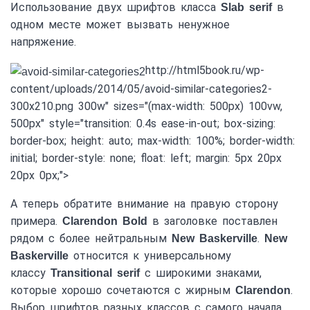
Использование двух шрифтов класса
в
Slab serif
одном месте может вызвать ненужное
напряжение.
http://html5book.ru/wp-
content/uploads/2014/05/avoid-similar-categories2-
300x210.png 300w" sizes="(max-width: 500px) 100vw,
500px" style="transition: 0.4s ease-in-out; box-sizing:
border-box; height: auto; max-width: 100%; border-width:
initial; border-style: none; float: left; margin: 5px 20px
20px 0px;">
А теперь обратите внимание на правую сторону
примера.
в заголовке поставлен
Clarendon Bold
рядом с более нейтральным
.
New Baskerville
New
относится к универсальному
Baskerville
классу
с широкими знаками,
Transitional serif
которые хорошо сочетаются с жирным
.
Clarendon
Выбор шрифтов разных классов с самого начала