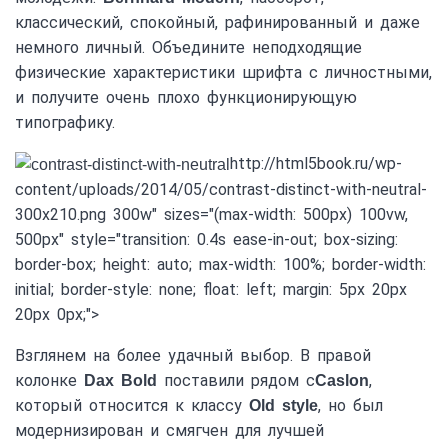
классический, спокойный, рафинированный и даже
немного личный. Объедините неподходящие
физические характеристики шрифта с личностными,
и получите очень плохо функционирующую
типографику.
http://html5book.ru/wp-
content/uploads/2014/05/contrast-distinct-with-neutral-
300x210.png 300w" sizes="(max-width: 500px) 100vw,
500px" style="transition: 0.4s ease-in-out; box-sizing:
border-box; height: auto; max-width: 100%; border-width:
initial; border-style: none; float: left; margin: 5px 20px
20px 0px;">
Взглянем на более удачный выбор. В правой
колонке
поставили рядом с
,
Dax Bold
Caslon
который относится к классу
, но был
Old style
модернизирован и смягчен для лучшей