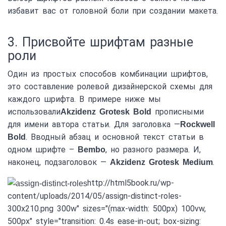
избавит вас от головной боли при создании макета.
3. Присвойте шрифтам разные
роли
Один из простых способов комбинации шрифтов,
это составление ролевой дизайнерской схемы для
каждого шрифта. В примере ниже мы
использовали
прописными
Akzidenz Grotesk Bold
для имени автора статьи. Для заголовка —
Rockwell
. Вводный абзац и основной текст статьи в
Bold
одном шрифте –
, но разного размера. И,
Bembo
наконец, подзаголовок —
.
Akzidenz Grotesk Medium
http://html5book.ru/wp-
content/uploads/2014/05/assign-distinct-roles-
300x210.png 300w" sizes="(max-width: 500px) 100vw,
500px" style="transition: 0.4s ease-in-out; box-sizing: