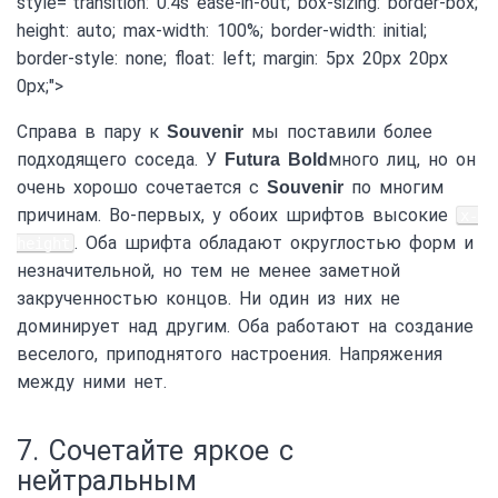
style="transition: 0.4s ease-in-out; box-sizing: border-box;
height: auto; max-width: 100%; border-width: initial;
border-style: none; float: left; margin: 5px 20px 20px
0px;">
Справа в пару к
мы поставили более
Souvenir
подходящего соседа. У
много лиц, но он
Futura Bold
очень хорошо сочетается с
по многим
Souvenir
причинам. Во-первых, у обоих шрифтов высокие
x-
. Оба шрифта обладают округлостью форм и
height
незначительной, но тем не менее заметной
закрученностью концов. Ни один из них не
доминирует над другим. Оба работают на создание
веселого, приподнятого настроения. Напряжения
между ними нет.
7. Сочетайте яркое с
нейтральным