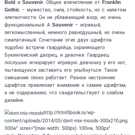
и
. Общее впечатление от
Bold
Souvenir
Franklin
– мужество, сила, стойкость, но с налетом
Gothic
элегантности. Он не ублажающий взор, но очень
функциональный. А
– игривый,
Souvenir
легкомысленный, немного равнодушный, но очень
симпатичный. Сочетание этих двух шрифтов
подобно встрече гвардейца, охраняющего
Букингемский дворец, и девочки. Гвардеец
послушно игнорирует игривую девчонку у его ног,
пытающуюся заставить его улыбнуться. Такое
смешение плохо работает. Разное настроение
шрифтов привлекает внимание к самим шрифтам,
а не содержанию, что свидетельствует о слабом
дизайне.
http://html5book.ru/wp-
content/uploads/2014/05/dont-mix-moods-300x210.png
300w" sizes="(max-width: 500px) 100vw, 500px"