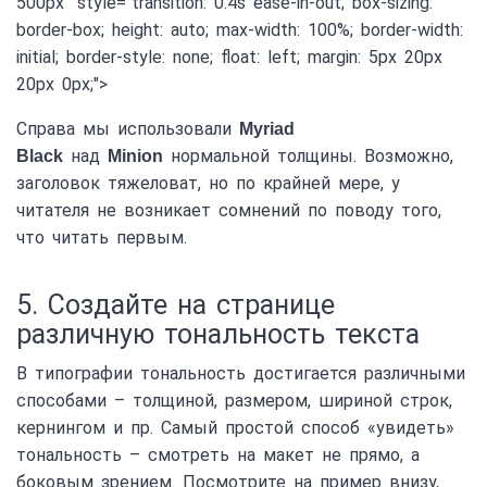
500px" style="transition: 0.4s ease-in-out; box-sizing:
border-box; height: auto; max-width: 100%; border-width:
initial; border-style: none; float: left; margin: 5px 20px
20px 0px;">
Справа мы использовали
Myriad
над
нормальной толщины. Возможно,
Black
Minion
заголовок тяжеловат, но по крайней мере, у
читателя не возникает сомнений по поводу того,
что читать первым.
5. Создайте на странице
различную тональность текста
В типографии тональность достигается различными
способами – толщиной, размером, шириной строк,
кернингом и пр. Самый простой способ «увидеть»
тональность – смотреть на макет не прямо, а
боковым зрением. Посмотрите на пример внизу,