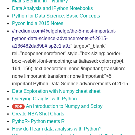
Maths Behind It) – NumPy
Data Analysis and IPython Notebooks
Python for Data Science: Basic Concepts
Pycon India 2015 Notes
//medium.com/@elgehelge/the-5-most-important-
python-data-science-advancements-of-2015-
a136482da89b#.sp2c1la9z
" target="_blank"
rel="noopener noreferrer" style="box-sizing: border-
box; -webkit-font-smoothing: antialiased; color: rgb(4,
164, 156); text-decoration: none !important; transition:
none !important; transform: none !important;">5
important Python Data Science advancements of 2015
Data Exploration with Numpy cheat sheet
Querying Craiglist with Python
An introduction to Numpy and Scipy
PDF
Create NBA Shot Charts
PythoR- Python meets R
How do I learn data analysis with Python?