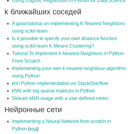
Using Logistic Regression in Python for Data Science
k ближайших соседей
A good tutorial on implementing K Nearest Neighbors
using scikit learn
Is it possible to specify your own distance function
using scikit-learn K-Means Clustering?
Tutorial To Implement k-Nearest Neighbors in Python
From Scratch
Implementing your own k-nearest neighbour algorithm
using Python
knn Python implementation on StackOverflow
kNN with big sparse matrices in Python
Sklearn kNN usage with a user defined metric
Нейронные сети
Implementing a Neural Network from scratch in
Python
(
код
)