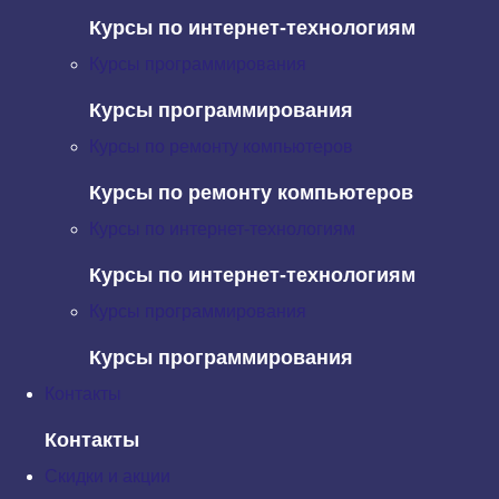
вам точнее подобрать ресурс для себя.
Курсы по интернет-технологиям
Курсы программирования
Оглавление
Курсы программирования
Язык Python
Курсы по ремонту компьютеров
Наука о данных и Python
Библиотека Pandas
Курсы по ремонту компьютеров
Машинное обучение
Курсы по интернет-технологиям
Scikit Learn
Линейная регрессия
Курсы по интернет-технологиям
Логистическая регрессия
Курсы программирования
k ближайших соседей
Нейронные сети
Курсы программирования
Деревья решений
Контакты
Случайный лес
Метод опорных векторов
Контакты
NLP / Text Mining
Скидки и акции
Анализ тональности текста