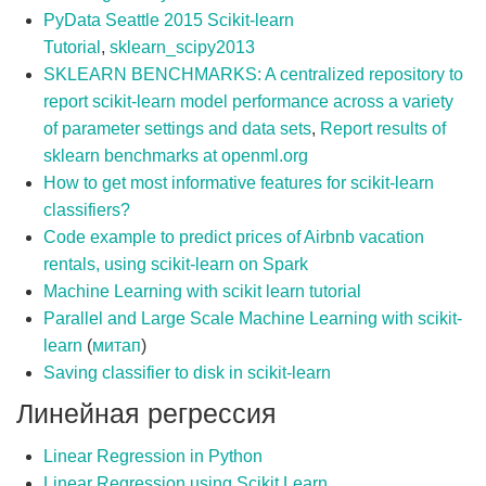
PyData Seattle 2015 Scikit-learn
Tutorial
,
sklearn_scipy2013
SKLEARN BENCHMARKS: A centralized repository to
report scikit-learn model performance across a variety
of parameter settings and data sets
,
Report results of
sklearn benchmarks at openml.org
How to get most informative features for scikit-learn
classifiers?
Code example to predict prices of Airbnb vacation
rentals, using scikit-learn on Spark
Machine Learning with scikit learn tutorial
Parallel and Large Scale Machine Learning with scikit-
learn
(
митап
)
Saving classifier to disk in scikit-learn
Линейная регрессия
Linear Regression in Python
Linear Regression using Scikit Learn