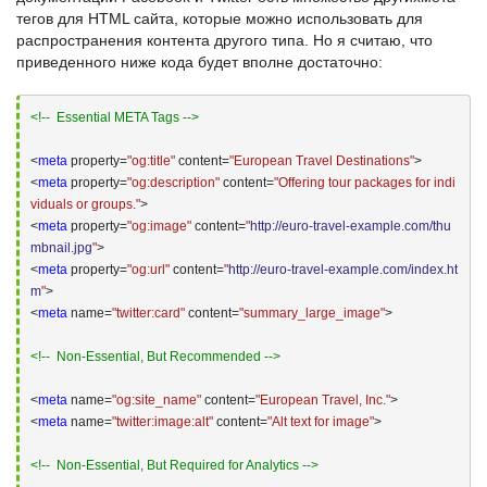
тегов для HTML сайта
, которые можно использовать для
распространения контента другого типа. Но я считаю, что
приведенного ниже кода будет вполне достаточно:
<!--  Essential META Tags -->
<
meta
 property=
"og:title"
 content=
"European Travel Destinations"
>
<
meta
 property=
"og:description"
 content=
"Offering tour packages for indi
viduals or groups."
>
<
meta
 property=
"og:image"
 content=
"
http://euro-travel-example.com/thu
mbnail.jpg
"
>
<
meta
 property=
"og:url"
 content=
"
http://euro-travel-example.com/index.ht
m
"
>
<
meta
 name=
"twitter:card"
 content=
"summary_large_image"
>
<!--  Non-Essential, But Recommended -->
<
meta
 name=
"og:site_name"
 content=
"European Travel, Inc."
>
<
meta
 name=
"twitter:image:alt"
 content=
"Alt text for image"
>
<!--  Non-Essential, But Required for Analytics -->