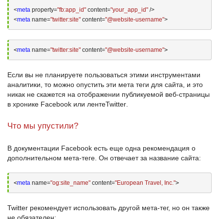
<
meta
 property=
"fb:app_id"
 content=
"your_app_id"
 />
<
meta
 name=
"twitter:site"
 content=
"@website-username"
>
<
meta
 name=
"twitter:site"
 content=
"@website-username"
>
Если вы не планируете пользоваться этими инструментами
аналитики, то можно опустить эти
мета теги для сайта
, и это
никак не скажется на отображении публикуемой веб-страницы
в хронике
Facebook
или ленте
Twitter
.
Что мы упустили?
В документации Facebook есть еще одна рекомендация о
дополнительном мета-теге. Он отвечает за название сайта:
<
meta
 name=
"og:site_name"
 content=
"European Travel, Inc."
>
Twitter
рекомендует использовать другой мета-тег, но он также
не обязателен: