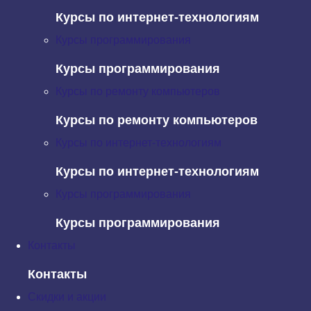
Курсы по интернет-технологиям
Продвижение в Facebook и Twitter
Курсы программирования
Facebook
предлагает разработчикам различные параметры
настройки того, как будут выглядеть веб-страницы в новостной
Курсы программирования
ленте пользователей социальной сети. Все сайты по
Курсы по ремонту компьютеров
умолчанию относятся к типу контента под названием “
Веб-
ресурс
”, и именно его мы используем в примере.
Курсы по ремонту компьютеров
Предположим, что кто-то поделился главной страницей сайта
турфирмы. В ленте
Курсы по интернет-технологиям
Facebook
результат будет выглядеть
следующим образом:
Курсы по интернет-технологиям
Курсы программирования
Курсы программирования
Twitter
также предлагает несколько способов форматирования
Контакты
веб-страниц, но сегодня мы рассмотрим пример, схожий с
приведенным выше примером для
Facebook
. Такой формат в
Контакты
Twitter называется «
Summary Card with Large Image
»:
Скидки и акции