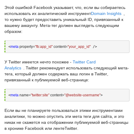
Этой ошибкой
Facebook
указывает, что, если вы собираетесь
использовать их аналитический инструмент
Domain Insights
,
то нужно будет предоставить уникальный
ID
, привязанный к
вашему аккаунту. Мета-тег должен выглядеть следующим
образом:
<
meta
 property=
"fb:app_id"
 content=
"your_app_id"
 />
У
Twitter
имеется нечто похожее -
Twitter Card
Analytics
.
Twitter
рекомендует использовать следующий мета-
тега, который должен содержать ваш логин в
Twitter
,
привязанный к публикуемой веб-странице:
<
meta
 name=
"twitter:site"
 content=
"@website-username"
>
Если вы не планируете пользоваться этими инструментами
аналитики, то можно опустить эти
мета теги для сайта
, и это
никак не скажется на отображении публикуемой веб-страницы
в хронике
Facebook
или ленте
Twitter
.