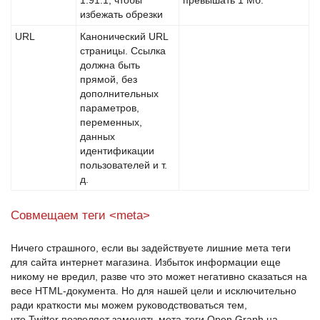
1.91:1, чтобы
превышать 1 Мб.
избежать обрезки
URL
Канонический URL
страницы. Ссылка
должна быть
прямой, без
дополнительных
параметров,
переменных,
данных
идентификации
пользователей и т.
д.
Совмещаем теги <meta>
Ничего страшного, если вы задействуете лишние мета теги
для сайта интернет магазина. Избыток информации еще
никому не вредил, разве что это может негативно сказаться на
весе
HTML-документа
. Но для нашей цели и исключительно
ради краткости мы можем руководствоваться тем,
что
Twitter
позволяет заменять мета-теги
Open Graph
на