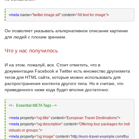
<
meta
 name=
"twitter:image:alt"
 content=
"Alt text for image"
>
Он позволяет указывать альтернативное описание картинки
для людей с плохим зрением.
Что у нас получилось
И на этом, пожалуй, все. Стоит отметить, что в
документации
Facebook
и
Twitter
есть множество других
мета
тегов для HTML сайта
, которые можно использовать для
распространения контента другого типа. Но я считаю, что
приведенного ниже кода будет вполне достаточно:
<!--  Essential META Tags -->
<
meta
 property=
"og:title"
 content=
"European Travel Destinations"
>
<
meta
 property=
"og:description"
 content=
"Offering tour packages for indi
viduals or groups."
>
<
meta
 property=
"og:image"
 content=
"
http://euro-travel-example.com/thu