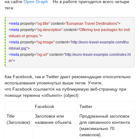
на сайте
Open Graph
. Но в работе пригодится всего четыре
тега:
<
meta
 property=
"og:title"
 content=
"European Travel Destinations"
>
<
meta
 property=
"og:description"
 content=
"Offering tour packages for indi
viduals or groups."
>
<
meta
 property=
"og:image"
 content=
"
http://euro-travel-example.com/thu
mbnail.jpg
"
>
<
meta
 property=
"og:url"
 content=
"
http://euro-travel-example.com/index.ht
m
"
>
Как
Facebook
, так и
Twitter
дают рекомендации относительно
использования упомянутых выше тегов. Учтите,
что
Facebook
ссылается на публикуемую веб-страницу при
помощи термина «
объект
» (
object
):
Facebook
Twitter
Title
Заголовок или
Продуманный заголовок
(Заголовок).
название объекта.
для связанного контента
(максимально 70
символов).