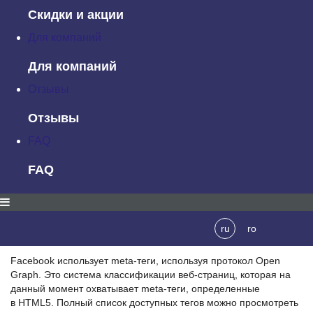
Скидки и акции
Для компаний
В каждом примере имеется несколько атрибутов:
Для компаний
Большая картинка и заголовок;
Отзывы
Описание;
Отзывы
Домен.
FAQ
Мета-теги
FAQ
Каким образом разместить эти атрибуты? Например, при
помощи
мета тегов для HTML сайта
. При публикации ссылки
на ресурс
Facebook
и
Twitter
извлекают связанную веб-
страницу и считывают ее
meta-теги
, что позволяет отображать
ru
ro
соответствующую информацию.
Facebook
использует
meta-теги
, используя протокол
Open
Graph
. Это система классификации веб-страниц, которая на
данный момент охватывает meta-теги, определенные
в
HTML5
. Полный список доступных тегов можно просмотреть