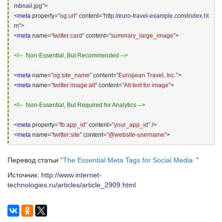
mbnail.jpg
"
>
<
meta
 property=
"og:url"
 content=
"
http://euro-travel-example.com/index.ht
m
"
>
<
meta
 name=
"twitter:card"
 content=
"summary_large_image"
>
<!--  Non-Essential, But Recommended -->
<
meta
 name=
"og:site_name"
 content=
"European Travel, Inc."
>
<
meta
 name=
"twitter:image:alt"
 content=
"Alt text for image"
>
<!--  Non-Essential, But Required for Analytics -->
<
meta
 property=
"fb:app_id"
 content=
"your_app_id"
 />
<
meta
 name=
"twitter:site"
 content=
"@website-username"
>
Перевод статьи “
The Essential Meta Tags for Social Media
”
Источник:
http://www.internet-
technologies.ru/articles/article_2909.html