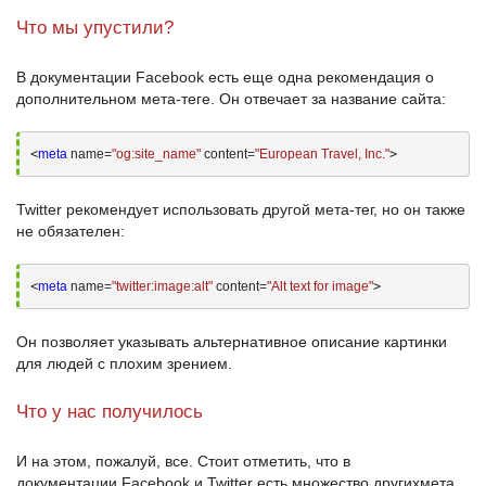
Что мы упустили?
В документации Facebook есть еще одна рекомендация о
дополнительном мета-теге. Он отвечает за название сайта:
<
meta
 name=
"og:site_name"
 content=
"European Travel, Inc."
>
Twitter
рекомендует использовать другой мета-тег, но он также
не обязателен:
<
meta
 name=
"twitter:image:alt"
 content=
"Alt text for image"
>
Он позволяет указывать альтернативное описание картинки
для людей с плохим зрением.
Что у нас получилось
И на этом, пожалуй, все. Стоит отметить, что в
документации
Facebook
и
Twitter
есть множество других
мета