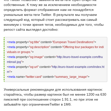
собственные. К тому же за исключением необходимости
определить формат отображения нам не понадобятся
уникальные мета-теги
Twitter
. В результате мы получаем
следующий код, который стоит рассматривать как самый
минимум с точки зрения тегов, необходимых для того, чтобы
репост сайта выглядел достойно:
<
meta
 property=
"og:title"
 content=
"European Travel Destinations"
>
<
meta
 property=
"og:description"
 content=
"Offering tour packages for indi
viduals or groups."
>
<
meta
 property=
"og:image"
 content=
"
http://euro-travel-example.com/thu
mbnail.jpg
"
>
<
meta
 property=
"og:url"
 content=
"
http://euro-travel-example.com/index.ht
m
"
>
<
meta
 name=
"twitter:card"
 content=
"summary_large_image"
>
Универсальные рекомендации для использования картинок:
старайтесь, чтобы размер картинок был не менее 1200 на 630
пикселей при соотношении сторон 1.91:1, но при этом не
забывайте про ограничение
Twitter
в 1Мб.