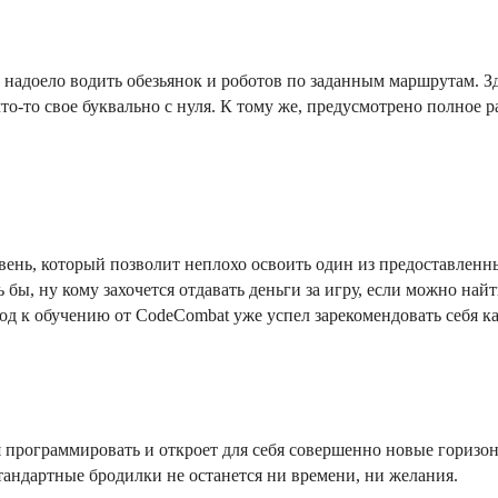
 надоело водить обезьянок и роботов по заданным маршрутам. Зд
о-то свое буквально с нуля. К тому же, предусмотрено полное р
вень, который позволит неплохо освоить один из предоставленн
сь бы, ну кому захочется отдавать деньги за игру, если можно найт
ход к обучению от CodeCombat уже успел зарекомендовать себя к
я программировать и откроет для себя совершенно новые горизо
тандартные бродилки не останется ни времени, ни желания.