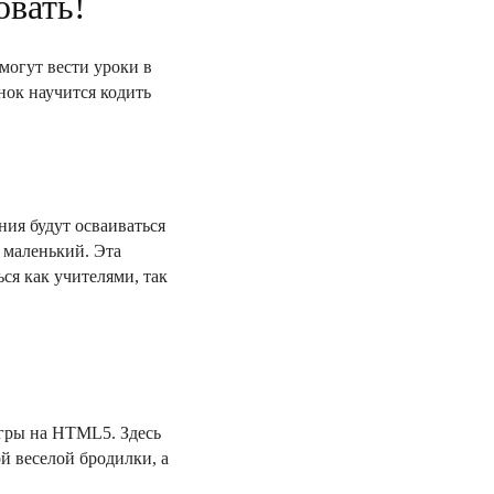
овать!
могут вести уроки в
енок научится кодить
ния будут осваиваться
 маленький. Эта
ся как учителями, так
игры на HTML5. Здесь
й веселой бродилки, а