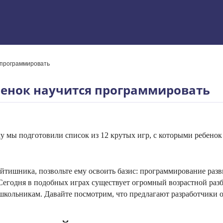
я программировать
 Excel
ебенок научится программировать
му мы подготовили список из 12 крутых игр, с которыми ребенок
айтишника, позвольте ему освоить базис: программирование разв
егодня в подобных играх существует огромный возрастной разбр
и школьникам. Давайте посмотрим, что предлагают разработчики
ям