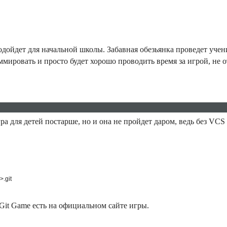
одойдет для начальной школы. Забавная обезьянка проведет учен
ммировать и просто будет хорошо проводить время за игрой, не 
гра для детей постарше, но и она не пройдет даром, ведь без VC
НОВОСТИ
КОНТАКТЫ
FAQ
.git
Git Game есть на официальном сайте игры.