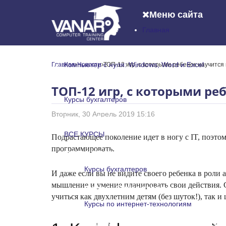
Меню сайта
Главная
Главная
Компьютер с нуля: Windows, Word и Excel
Главная
Новости
ТОП-12 игр, с которыми ребенок научитс
Компьютер с нуля: Windows, Word и
ТОП-12 игр, с которыми р
Курсы бухгалтеров
Вторник, 30 Апрель 2019 15:16
Курсы бухгалтеров
ВСЕ КУРСЫ
Подрастающее поколение идет в ногу с IT, поэто
программировать.
ВСЕ КУРСЫ
Курсы бухгалтеров
И даже если вы не видите своего ребенка в роли 
мышление и умение планировать свои действия. С
Курсы бухгалтеров
учиться как двухлетним детям (без шуток!), так 
Курсы по интернет-технологиям
Курсы по интернет-технологи