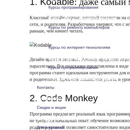
1. Kodable
: даже самый
Курсы программирования
Классный онлайн-сервис, который рассчитан на с
Курсы программирования
сети, и родителям. Разработчики уверяют, что с и
Курсы по ремонту компьютеров
раньше, чем начнет читать.
Курсы по ремонту компьютеро
Курсы по интернет-технологиям
Курсы по интернет-технологи
Дизайн яркий и веселый. Ребенку предстоит игра
параллельно. Все подсказки представлены в виде
Курсы программирования
программа станет идеальным инструментом для и
Курсы программирования
и родителями. Здесь есть показатели успеха и ур
Контакты
2. Code Monkey
Контакты
Скидки и акции
Программа предлагает реальный язык программиро
Скидки и акции
не требуется начальный опыт: обучение возможно
редактор уровней позволяет самостоятельно видо
Для компаний