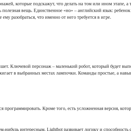
ажей, которые подскажут, что делать на том или ином этапе, а 
 полезная вещь. Единственное «но» – английский язык: ребенок
му разобраться, что именно от него требуется в игре.
аншет. Ключевой персонаж – маленький робот, который будет вып
зажигает в выбранных местах лампочки. Команды простые, а навы
ся программировать. Кроме того, есть усложненная версия, кото
ем-нибудь интересным. Lightbot развивает логику и способность 