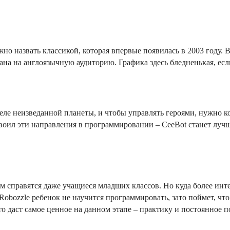
но назвать классикой, которая впервые появилась в 2003 году. 
ана на англоязычную аудиторию. Графика здесь бледненькая, есл
ле неизведанной планеты, и чтобы управлять героями, нужно ко
своил эти направления в программировании – СeeBot станет луч
м справятся даже учащиеся младших классов. Но куда более инте
obozzle ребенок не научится программировать, зато поймет, что
то даст самое ценное на данном этапе – практику и постоянное 