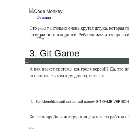
Для компаний
Отзывы
Это действительно очень крутая штука, которая п
Отзывы
возможности в кодинге. Ребенок научится програ
FAQ
FAQ
3. Git Game
А как насчет системы контроля версий? Да, это и
использовать команду для терминала:
СКИДКИ И АКЦИИ
ДЛЯ КОМПАНИЙ
ОТЗЫВЫ
1
$
git 
clone
https
:
//github.com/git-game/<GIT-GAME-VERSION>
Более подробная инструкция для начала работы с 