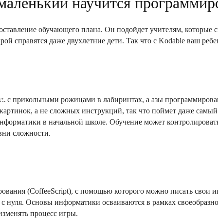
 маленький научится программир
оставление обучающего плана. Он подойдет учителям, которые с
грой справятся даже двухлетние дети. Так что с Kodable ваш реб
в
ям
ть с прикольными рожицами в лабиринтах, а азы программирова
 картинок, а не сложных инструкций, так что поймет даже самый
нформатики в начальной школе. Обучение может контролировать
овни сложности.
вания (CoffeeScript), с помощью которого можно писать свои 
 с нуля. Основы информатики осваиваются в рамках своеобразно
изменять процесс игры.