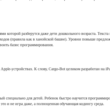
ми которой разберутся даже дети дошкольного возраста. Текста 
ходов (правила как в ханойской башне). Уровни повыше предлож
воить базис программирования.
pple-устройствах. К слову, Cargo-Bot целиком разработан на iPa
й специально для детей. Ребенок быстро научится программиров
 это и не игра даже, а полноценная обучающая кодингу среда.