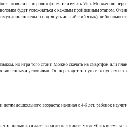
ures позволит в игровом формате изучить Vim. Множество персон
оволомка будет усложняться с каждым пройденным этапом. Очень
мул дополнительно подтянуть английский язык), либо помогите е
языком, но игра того стоит. Можно скачать на смартфон или пл
 поставленными условиями. Он переходит от пункта к пункту и 
детям дошкольного возраста: начиная с 4-6 лет, ребенок научит
, что понравится даже взрослым, которые хотят убить время за ч