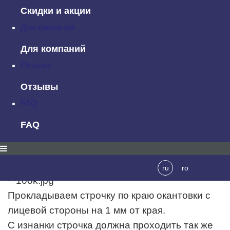
окантовки.
Скидки и акции
Для компаний
Для компаний
Огибаем окантовкой разрез.
Отзывы
Отзывы
FAQ
FAQ
С изнаночной стороны заметываем так,
чтобы с лица сметочная строчка попадала в
шов притачивания окантовки.
ru
ro
Прокладываем строчку по краю окантовки с
лицевой стороны на 1 мм от края.
С изнанки строчка должна проходить так же