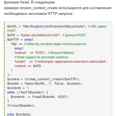
функцию
fread
. В следующем
примере
stream_context_create
используется для составления
необходимых заголовков
HTTP-запроса
:
$sURL
 = 
"
http://brugbart.com/Examples/http-post.php
"
; 
// URL-адрес 
POST
$sPD
 = 
"name=Jacob&bench=150"
; 
// Данные POST
$aHTTP
 = 
array
(

'http'
 => 
// Обертка, которая будет использоваться
array
(

'method'
  => 
'POST'
, 
// Request Method
// Ниже задаются заголовки запроса
'header'
  => 
'Content-type: application/x-www-form-urlencoded'
,

'content'
 => 
$sPD
  )

$context
 = stream_context_create(
$aHTTP
$handle
 = fopen(
$sURL
, 
'r'
, false, 
$context
$contents
 = 
''
while
 (!feof(
$handle
)) {

$contents
 .= fread(
$handle
, 
8192
);

}

fclose(
$handle
);

echo
$contents
;