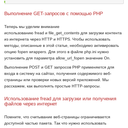
Выполнение GET-запросов с помощью PHP
Теперь мы уделим внимание
использованию
fread
и
file_get_contents
для загрузки контента
из интернета через
HTTP
и
HTTPS
. Чтобы использовать
методы, описанные в этой статье, необходимо активировать
опцию
fopen wrappers
. Для этого в файле
php.ini
нужно
установить для параметра
allow_url_fopen
значение
On
.
Выполнение
POST
и
GET
запросов
PHP
применяется для
входа в систему на сайтах, получения содержимого веб-
страницы или проверки новых версий приложений. Мы
расскажем, как выполнять простые
HTTP-запросы
.
Использование fread для загрузки или получения
файлов через интернет
Помните, что считывание веб-страницы ограничивается
доступной частью пакета. Так что нужно использовать