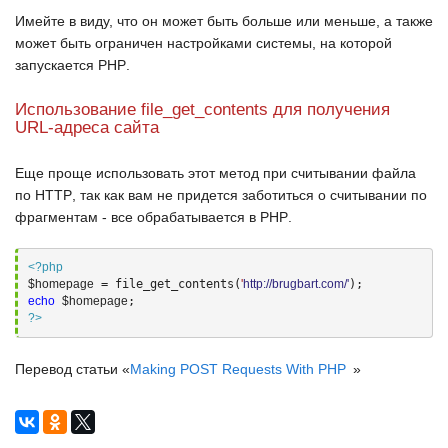
Имейте в виду, что он может быть больше или меньше, а также
может быть ограничен настройками системы, на которой
запускается
PHP
.
Использование file_get_contents для получения
URL-адреса сайта
Еще проще использовать этот метод при считывании файла
по
HTTP
, так как вам не придется заботиться о считывании по
фрагментам - все обрабатывается в
PHP
.
<?php
$homepage
 = file_get_contents(
'
http://brugbart.com/'
echo
$homepage
?>
Перевод статьи «
Making POST Requests With PHP
»