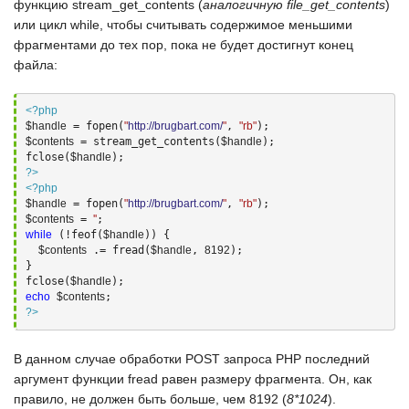
функцию
stream_get_contents
(
аналогичную
file_get_contents
)
или цикл
while
, чтобы считывать содержимое меньшими
фрагментами до тех пор, пока не будет достигнут конец
файла:
<?php
$handle
 = fopen(
"
http://brugbart.com/
"
, 
"rb"
$contents
 = stream_get_contents(
$handle
);

fclose(
$handle
?>
<?php
$handle
 = fopen(
"
http://brugbart.com/
"
, 
"rb"
$contents
 = 
''
while
 (!feof(
$handle
)) {

$contents
 .= fread(
$handle
, 
8192
);

}

fclose(
$handle
echo
$contents
?>
В данном случае обработки
POST
запроса
PHP
последний
аргумент функции
fread
равен размеру фрагмента. Он, как
правило, не должен быть больше, чем
8192
(
8*1024
).