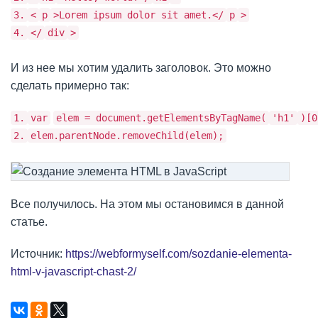
3.
<
p
>Lorem ipsum dolor sit amet.</
p
>
4.
</
div
>
И из нее мы хотим удалить заголовок. Это можно
сделать примерно так:
1.
var
elem = document.getElementsByTagName(
'h1'
)[0
2.
elem.parentNode.removeChild(elem);
Все получилось. На этом мы остановимся в данной
статье.
Источник:
https://webformyself.com/sozdanie-elementa-
html-v-javascript-chast-2/