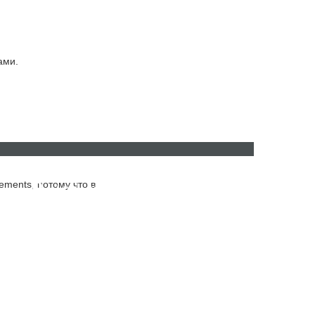
ами.
ения html.
ements, потому что в
ru
ro