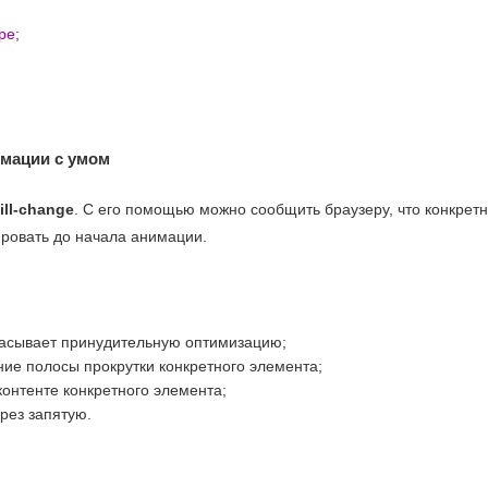
ре
;
имации с умом
ill-change
. С его помощью можно сообщить браузеру, что конкретн
ировать до начала анимации.
асывает принудительную оптимизацию;
е полосы прокрутки конкретного элемента;
онтенте конкретного элемента;
рез запятую.