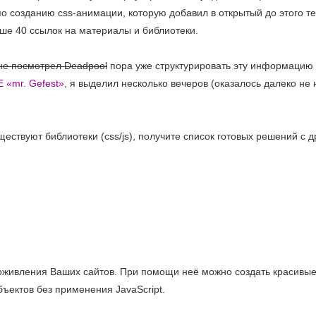
 по созданию css-анимации, которую добавил в открытый до этого т
ьше 40 ссылок на материалы и библиотеки.
 не посмотрел Deadpool
пора уже структурировать эту информацию 
 «mr. Gefest»
, я выделил несколько вечеров (оказалось далеко не 
в
ществуют библиотеки (css/js), получите список готовых решений с д
ям
оживления Ваших сайтов. При помощи неё можно создать красивы
бъектов без применения JavaScript.