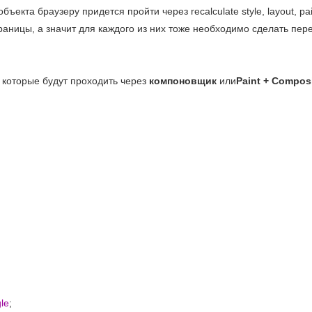
екта браузеру придется пройти через recalculate style, layout, pai
траницы, а значит для каждого из них тоже необходимо сделать пер
, которые будут проходить через
компоновщик
или
Paint + Compos
le
;