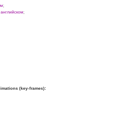
ом
;
 английском
;
mations (key-frames):