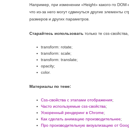
Например, при изменении «Height» какого-то DOM-объ
что из-за него могут сдвинуться другие элементы с
размеров и других параметров.
Старайтесь использовать
только те css-свойства
transform: rotate;
transform: scale;
transform: translate;
opacity;
color.
Материалы по теме:
Css-свойства с этапами отображения
;
Часто используемые css-свойства
;
Ускоренный рендеринг в Chrome
;
Как сделать анимацию производительнее
;
Про производительную визуализацию от Goog