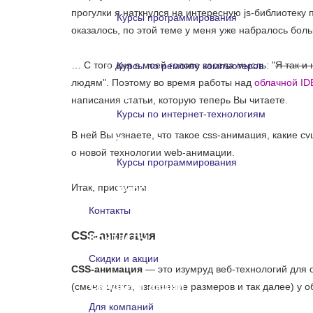
прогулки я наткнулся на интересную js-библиотеку
Курсы программирования
оказалось, по этой теме у меня уже набралось бол
Курсы программирования
… С того дня в моей голове засела мысль: "
Я так и
Курсы по ремонту компьютеров
людям". Поэтому во время работы над
облачной IDE
Курсы по ремонту компьютеро
написания статьи, которую теперь Вы читаете.
Курсы по интернет-технологиям
В ней Вы узнаете, что такое css-анимация, какие су
Курсы по интернет-технологи
о новой технологии web-анимации.
Курсы программирования
Итак, приступим.
Курсы программирования
Контакты
СSS-анимация
Контакты
Скидки и акции
CSS-анимация
— это изумруд веб-технологий для 
Скидки и акции
(смена цвета, изменение размеров и так далее) у о
Для компаний