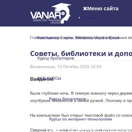
Меню сайта
Главная
Главная
Компьютер с нуля: Windows, Word и Excel
Главная
Новости
Советы, библиотеки и дополнительные 
Компьютер с нуля: Windows, Word и
Советы, библиотеки и до
Курсы бухгалтеров
Воскресенье, 23 Октябрь 2016 10:53
Курсы бухгалтеров
ВСЕ КУРСЫ
Введение
ВСЕ КУРСЫ
Была глубокая ночь. В темную комнату через дере
Курсы бухгалтеров
ноутбуком, блокнотом и синей ручкой. Поэтому я пр
Курсы бухгалтеров
На компьютере был открыт текстовой файл со спис
Курсы по интернет-технологиям
Свернув его,
Курсы по интернет-технологи
я пошел на улицу в поисках кинотеатр