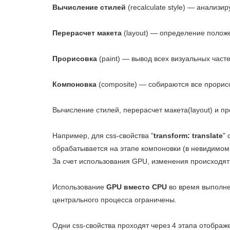
Вычисление стилей
(recalculate style) — анализи
Перерасчет макета
(layout) — определение положе
Прорисовка
(paint) — вывод всех визуальных часте
Компоновка
(composite) — собираются все прори
Вычисление стилей, перерасчет макета(layout) и пр
Например, для css-свойства "
transform: translate
"
обрабатывается на этапе компоновки (в невидимом
За счет использования GPU, изменения происходят
Использование
GPU вместо CPU
во время выполне
центрального процесса ограничены.
Одни css-свойства проходят через 4 этапа отображ