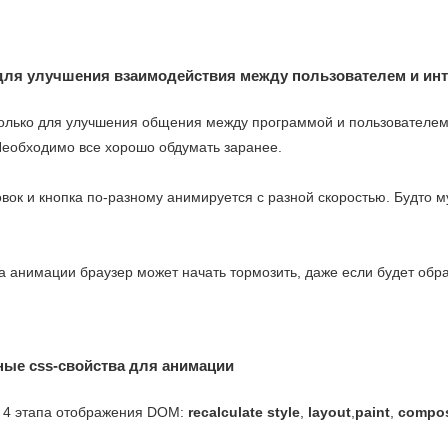
 для улучшения взаимодействия между пользователем и ин
лько для улучшения общения между программой и пользователем. 
. Необходимо все хорошо обдумать заранее.
овок и кнопка по-разному анимируется с разной скоростью. Будто м
а анимации браузер может начать тормозить, даже если будет обр
ные css-свойства для анимации
з 4 этапа отображения DOM:
recalculate style
,
layout
,
paint
,
compos