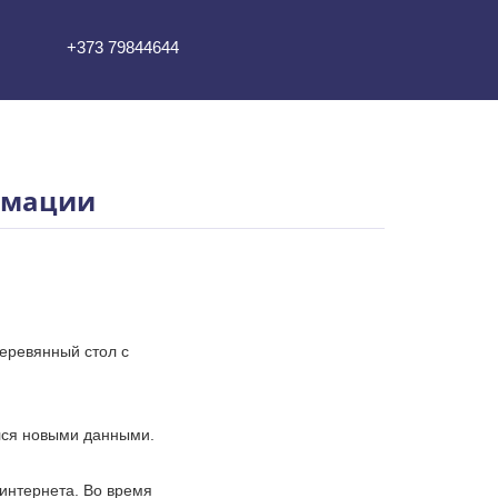
+373 79844644
имации
деревянный стол с
ялся новыми данными.
 интернета. Во время