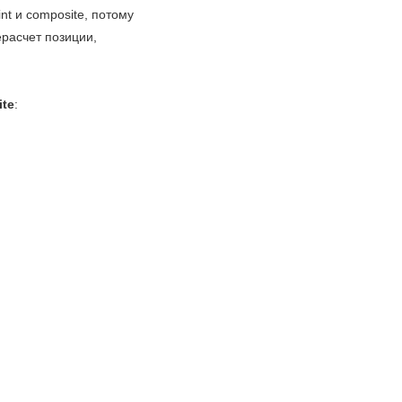
nt и composite, потому
ерасчет позиции,
ite
: