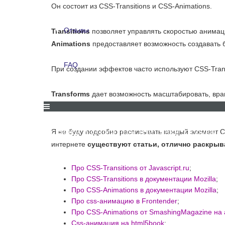
Он состоит из CSS-Transitions и CSS-Animations.
Для компаний
Отзывы
Transitions
позволяет управлять скоростью анимац
Animations
предоставляет возможность создавать
Отзывы
FAQ
При создании эффектов часто используют CSS-Trans
FAQ
Transforms
дает возможность масштабировать, вра
Content pseudo-elements after и before
позволяют 
Я не буду подробно расписывать каждый элемент CSS
СКИДКИ И АКЦИИ
ДЛЯ КОМПАНИЙ
ОТЗЫВЫ
интернете
существуют статьи, отлично раскры
Про CSS-Transitions от Javascript.ru
;
Про CSS-Transitions в документации Mozilla
;
Про CSS-Animations в документации Mozilla
;
Про css-анимацию в Frontender
;
Про CSS-Animations от SmashingMagazine на
Css-анимация на html5book
;