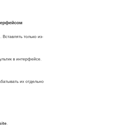
терфейсом
Вставлять только из-
ультик в интерфейсе.
абатывать их отдельно
ite
.