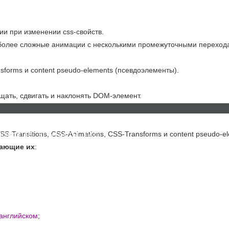
ии при изменении css-свойств.
 более сложные анимации с несколькими промежуточными переход
forms и content pseudo-elements (псевдоэлементы).
щать, сдвигать и наклонять DOM-элемент.
добавлять содержимое (через css) до и после элемента без измен
-Transitions, CSS-Animations, CSS-Transforms и content pseudo-el
НОВОСТИ
КОНТАКТЫ
FAQ
вающие их
:
 английском
;