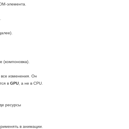
DOM-элемента.
.
далее).
te (компоновка).
 все изменения. Он
тся в
GPU
, а не в CPU.
де ресурсы
 применять в анимации.