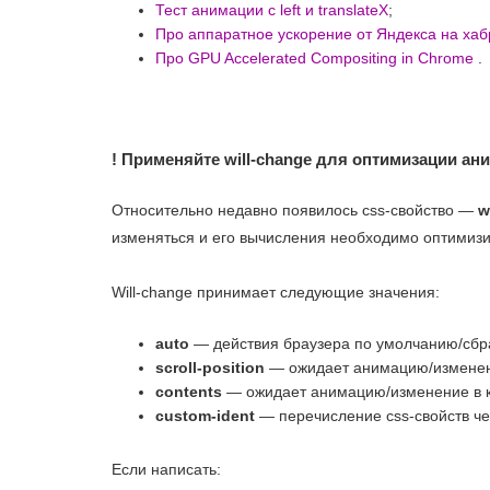
Тест анимации с left и translateX
;
Про аппаратное ускорение от Яндекса на хаб
Про GPU Accelerated Compositing in Chrome
.
! Применяйте will-change для оптимизации ан
Относительно недавно появилось css-свойство —
w
изменяться и его вычисления необходимо оптимиз
Will-change принимает следующие значения:
auto
— действия браузера по умолчанию/сбр
scroll-position
— ожидает анимацию/изменени
contents
— ожидает анимацию/изменение в к
custom-ident
— перечисление css-свойств че
Если написать: