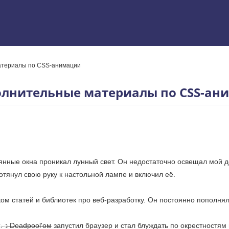
материалы по CSS-анимации
 Excel
полнительные материалы по CSS-ан
вянные окна проникал лунный свет. Он недостаточно освещал мой 
отянул свою руку к настольной лампе и включил её.
ком статей и библиотек про веб-разработку. Он постоянно пополн
ям
а с Deadpool'ом
запустил браузер и стал блуждать по окрестностям