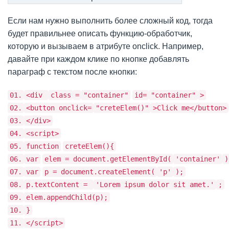
Если нам нужно выполнить более сложный код, тогда
будет правильнее описать функцию-обработчик,
которую и вызываем в атрибуте onclick. Например,
давайте при каждом клике по кнопке добавлять
параграф с текстом после кнопки:
01.
<div
class
=
"container"
id=
"container"
>
02.
<button onclick=
"creteElem()"
>Click me</button>
03.
</div>
04.
<script>
05.
function
creteElem(){
06.
var
elem = document.getElementById(
'container'
)
07.
var
p = document.createElement(
'p'
);
08.
p.textContent =
'Lorem ipsum dolor sit amet.'
;
09.
elem.appendChild(p);
10.
}
11.
</script>