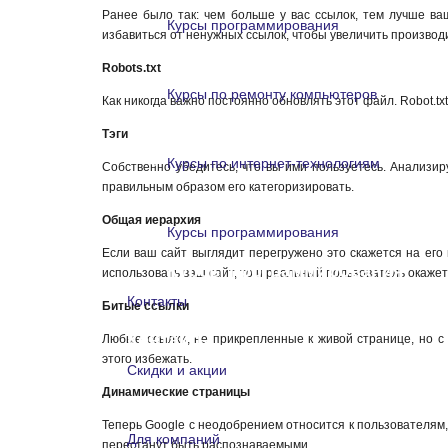
Ранее было так: чем больше у вас ссылок, тем лучше ва
Курсы программирования
избавиться от ненужных ссылок, чтобы увеличить производ
Курсы программирования
Robots.txt
Курсы по ремонту компьютеров
Как никогда важно постоянно обновлять этот файл. Robot.t
Курсы по ремонту компьютеро
Тэги
Курсы по интернет-технологиям
Собственно убедитесь, что вы ими пользуетесь. Анализи
правильным образом его категоризировать.
Курсы по интернет-технологи
Общая иерархия
Курсы программирования
Если ваш сайт выглядит перегружено это скажется на его
Курсы программирования
использовать ваш сайт, то и реальный пользователь окажет
Контакты
Битые ссылки
Контакты
Любые ссылки, не прикрепленные к живой странице, но с 
этого избежать.
Скидки и акции
Динамические страницы
Скидки и акции
Теперь Google с неодобрением относится к пользователям,
Для компаний
перестанут быть распознаваемыми.