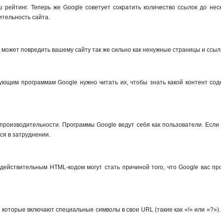
ш рейтинг. Теперь же Google советует сократить количество ссылок до не
ительность сайта.
xt может повредить вашему сайту так же сильно как ненужные страницы и ссыл
в
рующим программам Google нужно читать их, чтобы знать какой контент со
ям
 производительности. Программы Google ведут себя как пользователи. Если
ся в затруднении.
действительным HTML-кодом могут стать причиной того, что Google вас пр
 которые включают специальные символы в свои URL (такие как «!» или «?»)