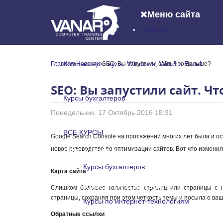
Меню сайта
Главная
Главная
Компьютер с нуля: Windows, Word и Excel
Главная
Новости
SEO: Вы запустили сайт. Что дальше?
Компьютер с нуля: Windows, Word и
SEO: Вы запустили сайт. Ч
Курсы бухгалтеров
Понедельник, 17 Октябрь 2016 18:31
Курсы бухгалтеров
ВСЕ КУРСЫ
Google Search Console на протяжении многих лет была и ос
новое руководство по оптимизации сайтов. Вот что изменил
ВСЕ КУРСЫ
Курсы бухгалтеров
Карта сайта
Курсы бухгалтеров
Слишком большое количество страниц или страницы с 
страницы, сохраняя при этом четкость темы и посыла о ваш
Курсы по интернет-технологиям
Обратные ссылки
Курсы по интернет-технологи