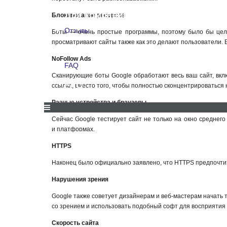
Для компаний
Блокирование ресурсов
Отзывы
Боты — очень простые программы, поэтому было бы целе
просматривают сайты также как это делают пользователи.
Отзывы
NoFollow Ads
FAQ
Сканирующие боты Google обработают весь ваш сайт, вклю
FAQ
ссылка, вместо того, чтобы полностью сконцентрироваться 
Разные устройства и браузеры
Сейчас Google тестирует сайт не только на окно среднего
и платформах.
СКИДКИ И АКЦИИ
ДЛЯ КОМПАНИЙ
ОТЗЫВЫ
HTTPS
Наконец было официально заявлено, что HTTPS предпочти
Нарушения зрения
Google также советует дизайнерам и веб-мастерам начать 
со зрением и использовать подобный софт для восприятия к
Скорость сайта