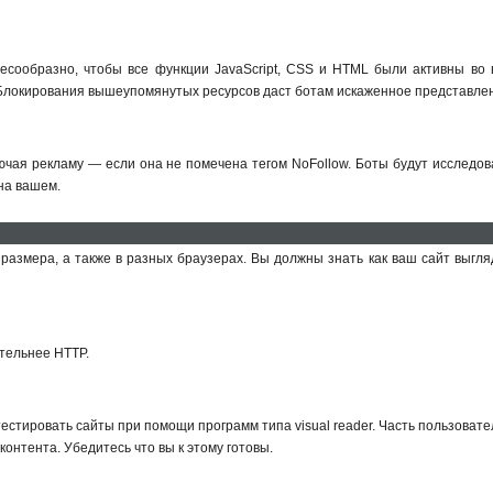
сообразно, чтобы все функции JavaScript, CSS и HTML были активны во 
 Блокирования вышеупомянутых ресурсов даст ботам искаженное представлен
чая рекламу — если она не помечена тегом NoFollow. Боты будут исследова
на вашем.
 размера, а также в разных браузерах. Вы должны знать как ваш сайт выгля
НОВОСТИ
КОНТАКТЫ
FAQ
тельнее HTTP.
тестировать сайты при помощи программ типа visual reader. Часть пользова
онтента. Убедитесь что вы к этому готовы.