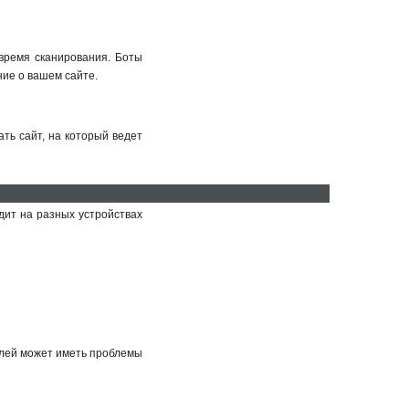
время сканирования. Боты
ие о вашем сайте.
ть сайт, на который ведет
дит на разных устройствах
ru
ro
телей может иметь проблемы