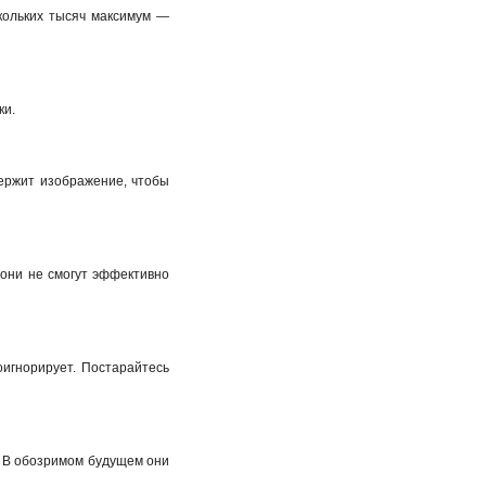
скольких тысяч максимум —
ки.
держит изображение, чтобы
 они не смогут эффективно
оигнорирует. Постарайтесь
. В обозримом будущем они