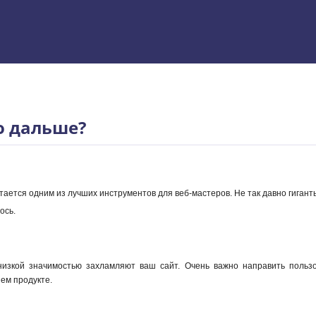
 Excel
то дальше?
тается одним из лучших инструментов для веб-мастеров. Не так давно гигант
ось.
низкой значимостью захламляют ваш сайт. Очень важно направить польз
ем продукте.
ям