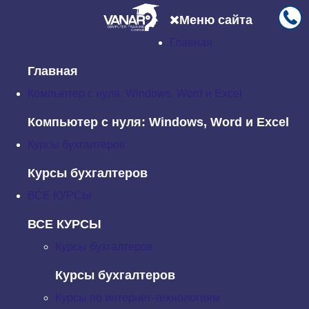
Меню сайта
Главная
Главная
Новости
SEO на сегодняшний день
Главная
SEO на сегодняшний день
Компьютер с нуля: Windows, Word и Excel
Среда, 04 Июль 2018 17:03
Компьютер с нуля: Windows, Word и Excel
Курсы бухгалтеров
Оптимизация в поисковых системах — это
конкурентный, постоянно меняющийся ландшафт,
Курсы бухгалтеров
который требует, чтобы маркетологи быстро
ВСЕ КУРСЫ
адаптировались к очередным изменениям.
ВСЕ КУРСЫ
Google меняет свой алгоритм до 600 раз в год. И, по
Курсы бухгалтеров
словам самого Google в твитах: «Каждый день Google
обычно выпускает одно или несколько изменений ...»
Курсы бухгалтеров
Курсы по интернет-технологиям
Следить за всеми этими изменениями очень сложно.