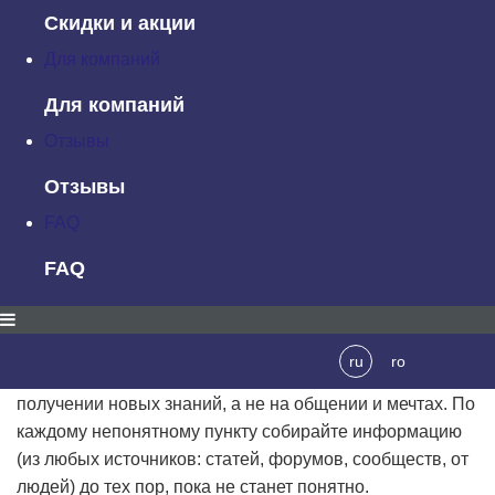
программирования
Скидки и акции
Начните изучать публикации по основам
Для компаний
программирования (в частности, по
алгоритмике
).
Параллельно читайте материалы, посвященные
Для компаний
каждому непонятному аспекту (переменные,
Отзывы
функции,
ООП
, циклы, условия и т.п.).
Отзывы
4. Изучите информацию об изучаемом
языке
FAQ
Посмотрите презентации от разработчиков, почитайте
FAQ
статьи, изучите форумы: узнайте о преимуществах и
недостатках языка, «хитростях и трюках» и т.п.
Спрашивайте на форумах, в соцсетях — погружайтесь
ru
ro
в среду, в тусовку прогеров. Сосредотачивайтесь на
получении новых знаний, а не на общении и мечтах. По
каждому непонятному пункту собирайте информацию
(из любых источников: статей, форумов, сообществ, от
людей) до тех пор, пока не станет понятно.