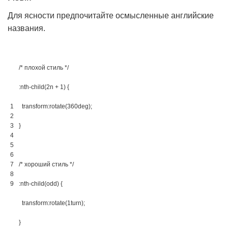
Для ясности предпочитайте осмысленные английские
названия.
/* плохой стиль */
:nth-child(2n + 1) 
{
1
transform
:
rotate
(
360deg
)
;
2
3
}
4
5
6
7
/* хороший стиль */
8
9
:nth-child(odd) 
{
transform
:
rotate
(
1turn
)
;
}