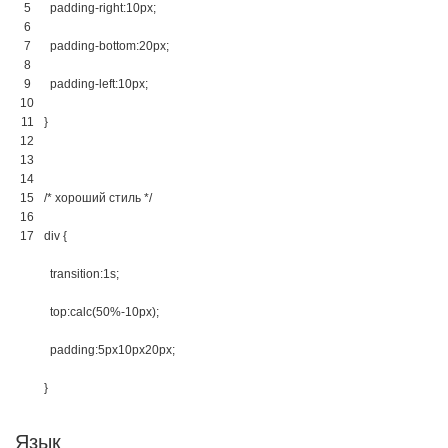
5
padding-right
:
10px
;
6
7
padding-bottom
:
20px
;
8
9
padding-left
:
10px
;
10
11
}
12
13
14
15
/* хороший стиль */
16
17
div 
{
transition
:
1s
;
top
:
calc
(
50%
-
10px
)
;
padding
:
5px
10px
20px
;
}
Язык