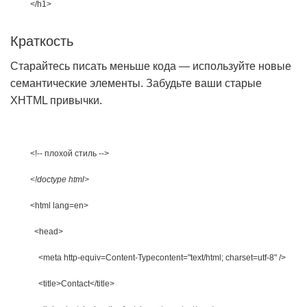
</h1>
Краткость
Старайтесь писать меньше кода — используйте новые
семантические элементы. Забудьте ваши старые
XHTML привычки.
<!-- плохой стиль -->
<!doctype html>
<html 
lang
=
en
>
<head>
<meta 
http
-
equiv
=
Content
-
Type
content
=
"text/html; charset=utf-8"
 />
<title>
Contact
</title>