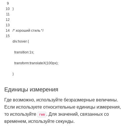
9
10
}
11
12
13
14
/* хороший стиль */
15
div:hover 
{
transition
:
1s
;
transform
:
translateX
(
100px
)
;
}
Единицы измерения
Где возможно, используйте безразмерные величины.
Если используете относительные единицы измерения,
то используйте
. Для значений, связанных со
rem
временем, используйте секунды.