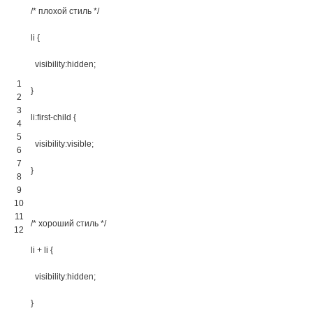
/* плохой стиль */
li 
{
visibility
:
hidden
;
1
}
2
3
li:first-child 
{
4
5
visibility
:
visible
;
6
7
}
8
9
10
11
/* хороший стиль */
12
li + li 
{
visibility
:
hidden
;
}