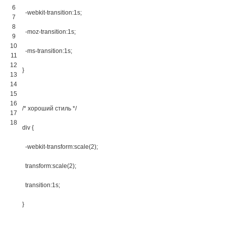
6
-webkit-transition
:
1s
;
7
8
-moz-transition
:
1s
;
9
10
-ms-transition
:
1s
;
11
12
}
13
14
15
16
/* хороший стиль */
17
18
div 
{
-webkit-transform
:
scale
(
2
)
;
transform
:
scale
(
2
)
;
transition
:
1s
;
}