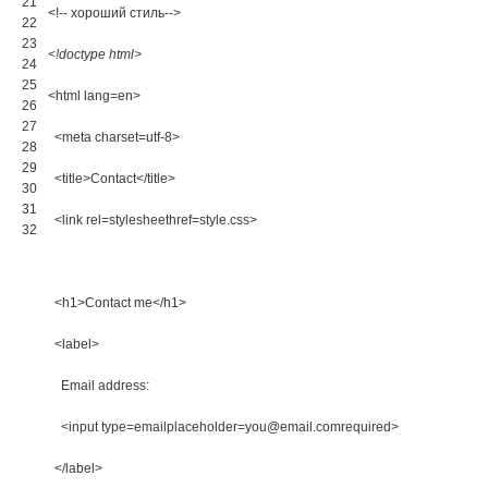
21
<!-- хороший стиль-->
22
23
<!doctype html>
24
25
<html 
lang
=
en
>
26
27
<meta 
charset
=
utf
-
8
>
28
29
<title>
Contact
</title>
30
31
<link 
rel
=
stylesheethref
=
style
.
css
>
32
<h1>
Contact me
</h1>
<label>
    Email address:
<input 
type
=
emailplaceholder
=
you
@
email
.
comrequired
>
</label>