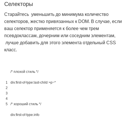
Селекторы
Старайтесь уменьшить до минимума количество
селекторов, жестко привязанных к DOM. В случае, если
ваш селектор применяется к более чем трем
псевдоклассам, дочерним или соседним элементам,
лучше добавить для этого элемента отдельный CSS
класс.
/* плохой стиль */
1
div
:
first-of-type
:
last-child
 >
p
~
*
2
3
4
5
/* хороший стиль */
div
:
first-of-type
.info