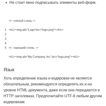
Не стоит явно подписывать элементы веб-форм.
<!-- плохой стиль-->
1
<h1>
<img 
alt
=
"Logo"
src
=
"logo.png"
>
</h1>
2
3
4
5
<!-- хороший стиль -->
<h1>
<img 
alt
=
"My Company, Inc."
src
=
"logo.png"
>
</h1>
Язык
Хоть определение языка и кодировки не является
обязательным, рекомендуется определять их и на
уровне HTML-документа, даже если они передаются в
HTTP-заголовках. Предпочитайте UTF-8 любым другим
кодировкам.