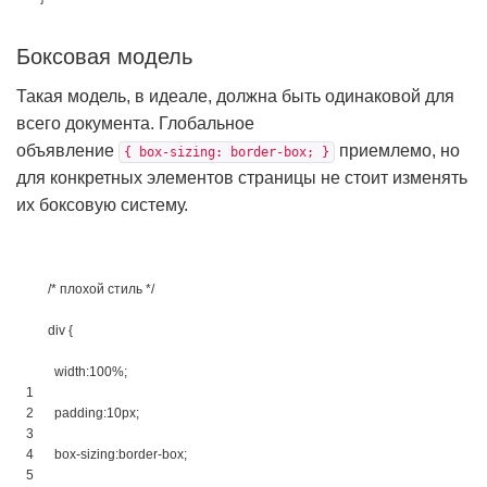
Боксовая модель
Такая модель, в идеале, должна быть одинаковой для
всего документа. Глобальное
объявление
приемлемо, но
{ box-sizing: border-box; }
для конкретных элементов страницы не стоит изменять
их боксовую систему.
/* плохой стиль */
div 
{
width
:
100%
;
1
2
padding
:
10px
;
3
4
box-sizing
:
border-box
;
5