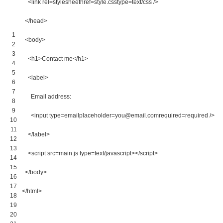
<link 
rel
=
stylesheethref
=
style
.
csstype
=
text
/
css
 />
</head>
1
<body>
2
3
<h1>
Contact me
</h1>
4
5
<label>
6
7
      Email address:
8
9
<input 
type
=
emailplaceholder
=
you
@
email
.
comrequired
=
required
 />
10
11
</label>
12
13
<script 
src
=
main
.
js 
type
=
text
/javascript></s
cript
>
14
15
</body>
16
17
</html>
18
19
20