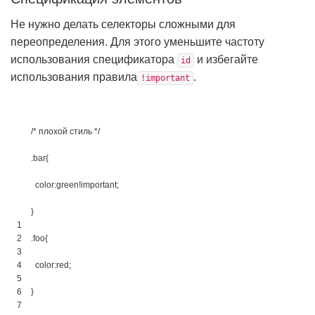
Не нужно делать селекторы сложными для
переопределения. Для этого уменьшите частоту
использования спецификатора
и избегайте
id
использования правила
.
!important
/* плохой стиль */
.
bar
{
color
:
green
!
important
;
}
1
2
.
foo
{
3
4
color
:
red
;
5
6
}
7