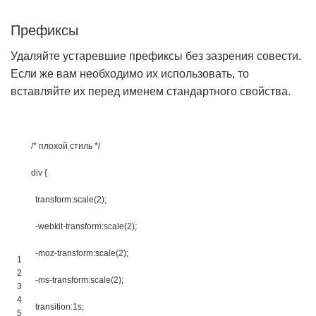
Префиксы
Удаляйте устаревшие префиксы без зазрения совести.
Если же вам необходимо их использовать, то
вставляйте их перед именем стандартного свойства.
/* плохой стиль */
div 
{
transform
:
scale
(
2
)
;
-webkit-transform
:
scale
(
2
)
;
-moz-transform
:
scale
(
2
)
;
1
2
-ms-transform
:
scale
(
2
)
;
3
4
transition
:
1s
;
5