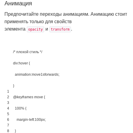
Анимация
Предпочитайте переходы анимациям. Анимацию стоит
применять только для свойств
элемента
и
.
opacity
transform
/* плохой стиль */
div:hover 
{
animation
:
move
1s
forwards
;
}
1
2
@keyframes move 
{
3
4
100% 
{
5
6
margin-left
:
100px
;
7
8
}