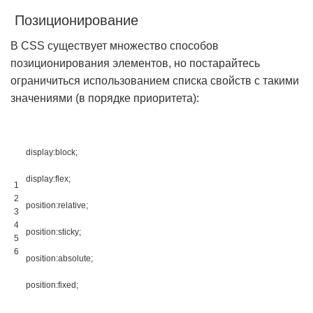
Позиционирование
В CSS существует множество способов
позиционирования элементов, но постарайтесь
ограничиться использованием списка свойств с такими
значениями (в порядке приоритета):
display
:
block
;
display
:
flex
;
1
2
position
:
relative
;
3
4
position
:
sticky
;
5
6
position
:
absolute
;
position
:
fixed
;