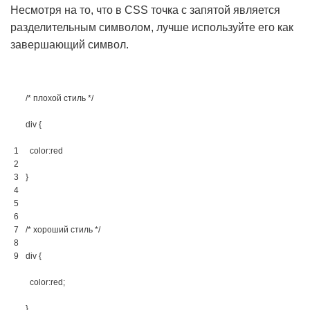
Несмотря на то, что в CSS точка с запятой является
разделительным символом, лучше используйте его как
завершающий символ.
/* плохой стиль */
div 
{
1
color
:
red
2
3
}
4
5
6
7
/* хороший стиль */
8
9
div 
{
color
:
red
;
}