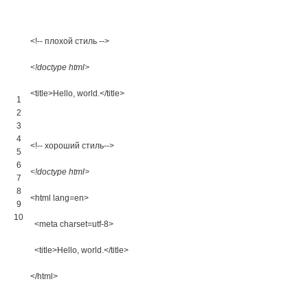
<!-- плохой стиль -->
<!doctype html>
<title>
Hello, world.
</title>
1
2
3
4
<!-- хороший стиль-->
5
6
<!doctype html>
7
8
<html 
lang
=
en
>
9
10
<meta 
charset
=
utf
-
8
>
<title>
Hello, world.
</title>
</html>