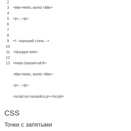
2
3
<title>
Hello, world.
</title>
4
5
<p>
...
</p>
6
7
8
9
<!-- хороший стиль -->
10
11
<!doctype html>
12
13
<meta 
charset
=
utf
-
8
>
<title>
Hello, world.
</title>
<p>
...
</p>
<script 
src
=
analytics
.
js
>
</script>
CSS
Точки с запятыми