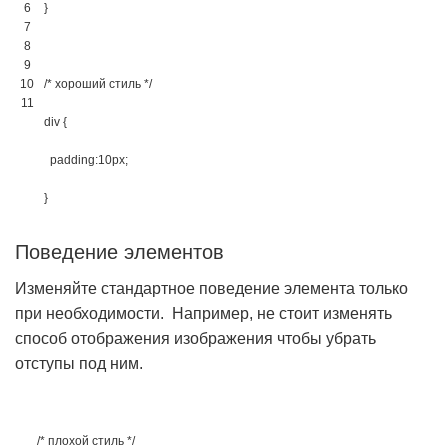
6
}
7
8
9
10
/* хороший стиль */
11
div 
{
padding
:
10px
;
}
Поведение элементов
Изменяйте стандартное поведение элемента только
при необходимости. Например, не стоит изменять
способ отображения изображения чтобы убрать
отступы под ним.
/* плохой стиль */