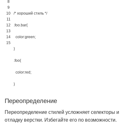
8
9
10
/* хороший стиль */
11
12
.
foo
.
bar
{
13
14
color
:
green
;
15
}
.
foo
{
color
:
red
;
}
Переопределение
Переопределение стилей усложняет селекторы и
отладку верстки. Избегайте его по возможности.