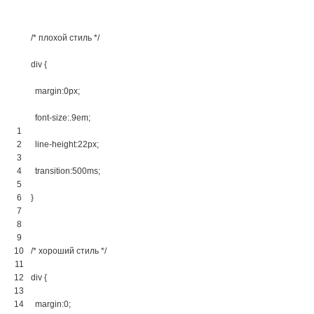
/* плохой стиль */
div 
{
margin
:
0px
;
font-size
:
.9em
;
1
2
line-height
:
22px
;
3
4
transition
:
500ms
;
5
6
}
7
8
9
10
/* хороший стиль */
11
12
div 
{
13
14
margin
:
0
;