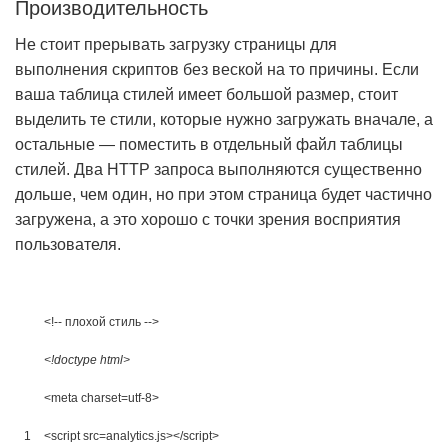
Производительность
Не стоит прерывать загрузку страницы для
выполнения скриптов без веской на то причины. Если
ваша таблица стилей имеет большой размер, стоит
выделить те стили, которые нужно загружать вначале, а
остальные — поместить в отдельный файл таблицы
стилей. Два HTTP запроса выполняются существенно
дольше, чем один, но при этом страница будет частично
загружена, а это хорошо с точки зрения восприятия
пользователя.
<!-- плохой стиль -->
<!doctype html>
<meta 
charset
=
utf
-
8
>
1
<script 
src
=
analytics
.
js
>
</script>