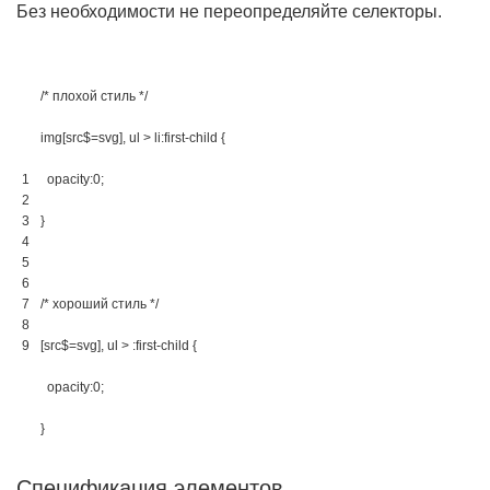
Без необходимости не переопределяйте селекторы.
/* плохой стиль */
img[src$=svg], ul > li:first-child 
{
1
opacity
:
0
;
2
3
}
4
5
6
7
/* хороший стиль */
8
9
[src$=svg], ul > :first-child 
{
opacity
:
0
;
}
Спецификация элементов