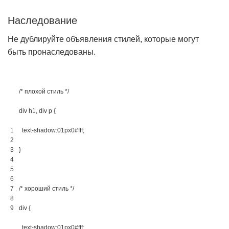
Наследование
Не дублируйте объявления стилей, которые могут
быть пронаследованы.
/* плохой стиль */
div h1, div p 
{
1
text-shadow
:
0
1px
0
#fff
;
2
3
}
4
5
6
7
/* хороший стиль */
8
9
div 
{
text-shadow
:
0
1px
0
#fff
;