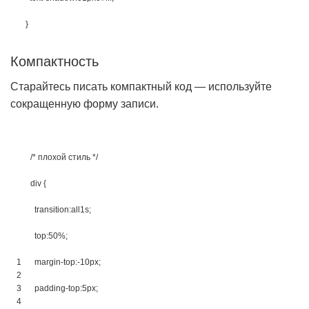
}
Компактность
Старайтесь писать компактный код — используйте
сокращенную форму записи.
/* плохой стиль */
div 
{
transition
:
all
1s
;
top
:
50%
;
1
margin-top
:
-10px
;
2
3
padding-top
:
5px
;
4