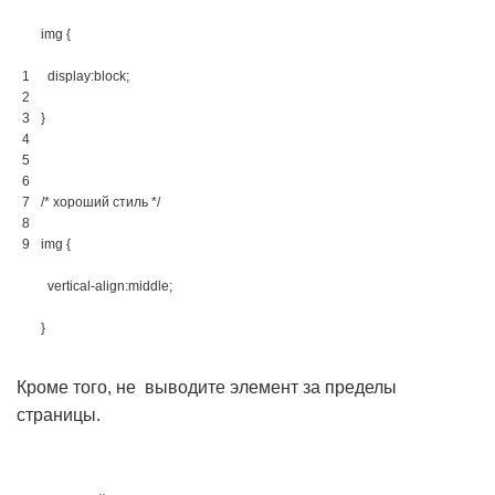
img 
{
1
display
:
block
;
2
3
}
4
5
6
7
/* хороший стиль */
8
9
img 
{
vertical-align
:
middle
;
}
Кроме того, не выводите элемент за пределы
страницы.