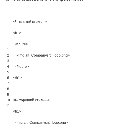
<!-- плохой стиль -->
<h1>
<figure>
1
2
<img 
alt
=
Companysrc
=
logo
.
png
>
3
4
</figure>
5
6
</h1>
7
8
9
10
<!-- хороший стиль -->
11
<h1>
<img 
alt
=
Companysrc
=
logo
.
png
>