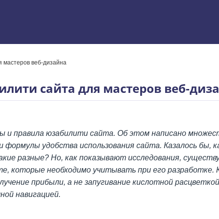
я мастеров веб-дизайна
 Excel
лити сайта для мастеров веб-диз
пы и правила юзабилити сайта. Об этом написано множес
 формулы удобства использования сайта. Казалось бы, к
акие разные? Но, как показывают исследования, сущест
е, которые необходимо учитывать при его разработке. К
олучение прибыли, а не запугивание кислотной расцветко
чной навигацией.
ям