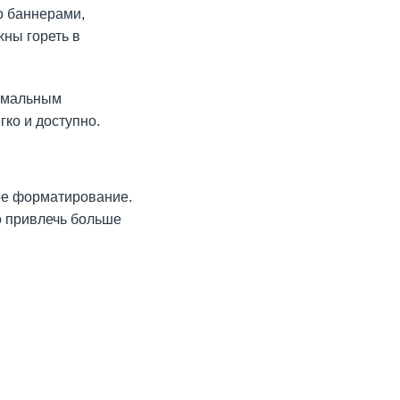
о баннерами,
жны гореть в
ормальным
ко и доступно.
ное форматирование.
о привлечь больше