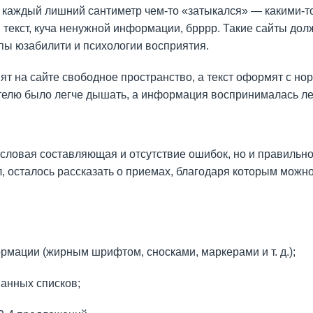
х каждый лишний сантиметр чем-то «затыкался» — какими-т
текст, куча ненужной информации, брррр. Такие сайты дол
ипы юзабилити и психологии восприятия.
ят на сайте свободное пространство, а текст оформят с н
елю было легче дышать, а информация воспринималась лег
смысловая составляющая и отсутствие ошибок, но и правиль
 осталось рассказать о приемах, благодаря которым можн
мации (жирным шрифтом, сносками, маркерами и т. д.);
анных списков;