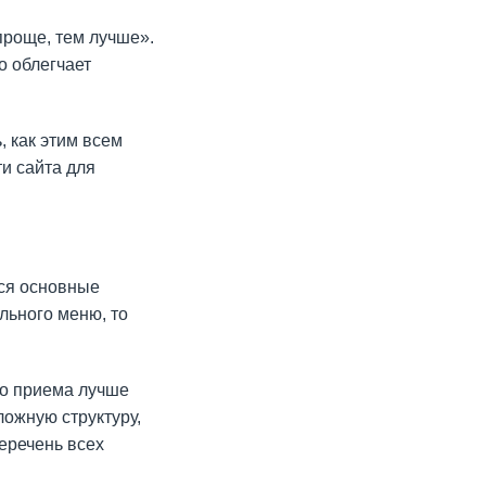
проще, тем лучше».
о облегчает
, как этим всем
и сайта для
ься основные
льного меню, то
го приема лучше
ложную структуру,
перечень всех