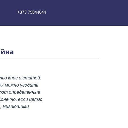
+373 79844644
айна
тво книг и статей.
ак можно угодить
вуют определенные
онечно, если целью
й, мигающими