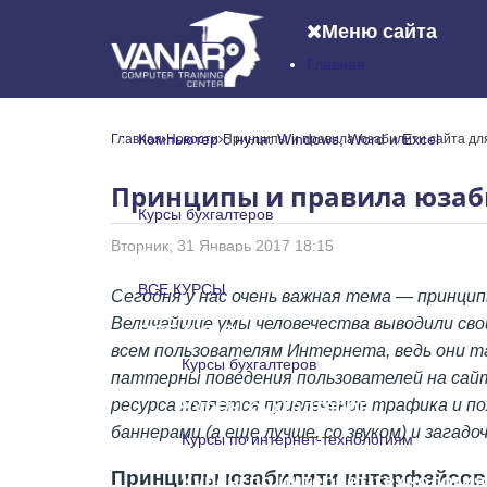
Меню сайта
Главная
Главная
Компьютер с нуля: Windows, Word и Excel
Главная
Новости
Принципы и правила юзабилити сайта дл
Компьютер с нуля: Windows, Word и
Принципы и правила юзаби
Курсы бухгалтеров
Вторник, 31 Январь 2017 18:15
Курсы бухгалтеров
ВСЕ КУРСЫ
Сегодня у нас очень важная тема — принци
Величайшие умы человечества выводили свои
ВСЕ КУРСЫ
всем пользователям Интернета, ведь они т
Курсы бухгалтеров
паттерны поведения пользователей на сайт
ресурса является привлечение трафика и п
Курсы бухгалтеров
баннерами (а еще лучше, со звуком) и загадо
Курсы по интернет-технологиям
Принципы юзабилити интерфейсов
Курсы по интернет-технологи