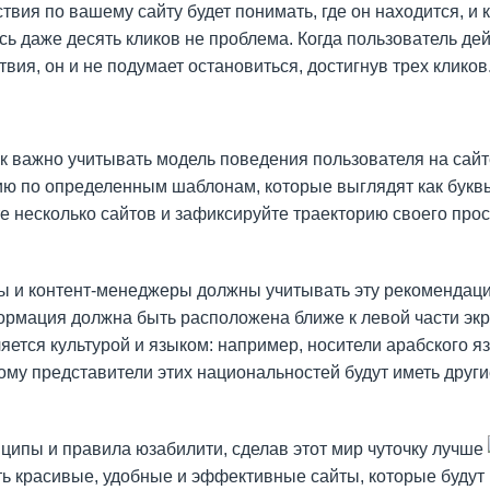
твия по вашему сайту будет понимать, где он находится, и 
есь даже десять кликов не проблема. Когда пользователь де
ия, он и не подумает остановиться, достигнув трех кликов
как важно учитывать модель поведения пользователя на сайт
ию по определенным шаблонам, которые выглядят как буквы
е несколько сайтов и зафиксируйте траекторию своего про
 и контент-менеджеры должны учитывать эту рекомендаци
мация должна быть расположена ближе к левой части экра
ется культурой и языком: например, носители арабского я
ому представители этих национальностей будут иметь друг
ципы и правила юзабилити, сделав этот мир чуточку лучше
ь красивые, удобные и эффективные сайты, которые будут