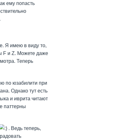
как ему попасть
йствительно
.
е. Я имею в виду то,
 F и Z. Можете даже
смотра. Теперь
ю по юзабилити при
на. Однако тут есть
зыка и иврита читают
ие паттерны
. Ведь теперь,
 радовать