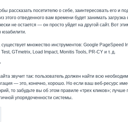
тобы рассказать посетителю о себе, заинтересовать его и по
з этого отведенного вам времени будет занимать загрузка 
ески не остается — он просто уйдет на другой сайт. Вот эти
я юзабилити.
а
существует множество инструментов: Google PageSpeed In
st, GTmetrix, Load Impact, Monitis Tools, PR-CY и т. д.
?
сайта звучит так: пользователь должен найти всю необход
игация — это, конечно, хорошо. Но если ваш веб-ресурс им
орий, то забудьте вы об этом правиле «трех кликов»; лучше
гичной упорядоченности системы.