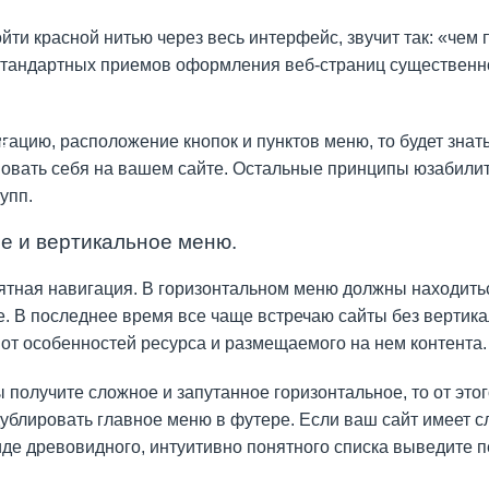
ти красной нитью через весь интерфейс, звучит так: «чем 
 стандартных приемов оформления веб-страниц существенн
гацию, расположение кнопок и пунктов меню, то будет знать
в
твовать себя на вашем сайте. Остальные принципы юзабилит
упп.
ям
е и вертикальное меню.
нятная навигация. В горизонтальном меню должны находит
. В последнее время все чаще встречаю сайты без вертика
 от особенностей ресурса и размещаемого на нем контента.
 получите сложное и запутанное горизонтальное, то от это
ублировать главное меню в футере. Если ваш сайт имеет с
виде древовидного, интуитивно понятного списка выведите 