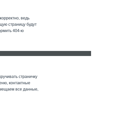
корректно, ведь
щую страницу будут
ормить 404-ю
ru
ro
кручивать страничку
меню, контактные
азмещаем все данные,