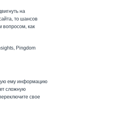
двигнуть на
сайта, то шансов
м вопросом, как
sights, Pingdom
имую ему информацию
еет сложную
 переключите свое