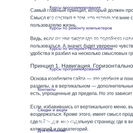
Курсы программирования
Самый главный принцип, который должен прой
Смысл его состоит в том, что использование
Курсы программирования
пользователю жизнь.
Курсы по ремонту компьютеров
Ведь, если он уже видел где-то подобную нави
Курсы по ремонту компьютеро
пользоваться. А значит, будет уверенно чувс
Курсы по интернет-технологиям
удобства я разбил на несколько смысловых гр
Курсы по интернет-технологи
Принцип 1. Навигация. Горизонтально
Курсы программирования
Основа юзабилити сайта — это удобная и по
Курсы программирования
разделы, а в вертикальном — дополнительные
Контакты
есть, упрощенные до предела. Но это зависит
Контакты
Если, избавившись от вертикального меню, вы
Скидки и акции
воздержаться. Кроме этого, имеет смысл прод
Скидки и акции
сделайте для нее отдельную страницу, где в 
категорий и подкатегорий.
Для компаний