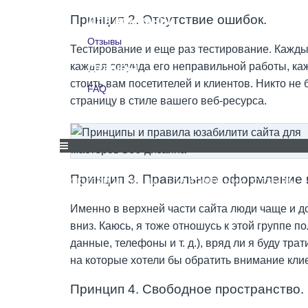
Принцип 2. Отсутствие ошибок.
Для компаний
Отзывы
Тестирование и еще раз тестирование. Кажды
каждая секунда его неправильной работы, ка
Отзывы
стоить вам посетителей и клиентов. Никто не
FAQ
страницу в стиле вашего веб-ресурса.
FAQ
Принцип 3. Правильное оформление 
СКИДКИ И АКЦИИ
ДЛЯ КОМПАНИЙ
ОТЗЫВЫ
Именно в верхней части сайта люди чаще и д
вниз. Каюсь, я тоже отношусь к этой группе 
данные, телефоны и т. д.), вряд ли я буду т
на которые хотели бы обратить внимание клие
Принцип 4. Свободное пространство.