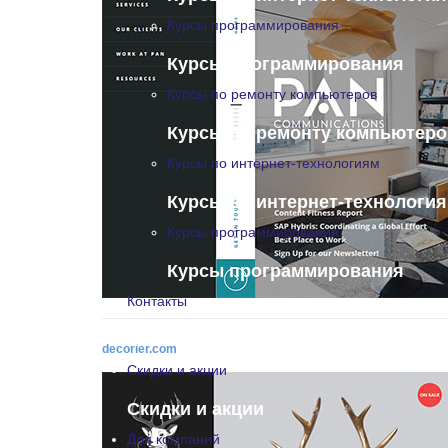
Курсы программирования
Курсы программирования
Курсы по ремонту компьютеров
Курсы по ремонту компьютеро
Курсы по интернет-технологиям
Курсы по интернет-технологи
Курсы программирования
Курсы программирования
Контакты
Контакты
decorier.com
Скидки и акции
Скидки и акции
Для компаний