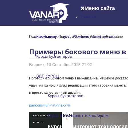
Меню сайта
Главная
Главная
Компьютер с нуля: Windows, Word и Excel
Главная
Новости
Примеры бокового меню в веб-дизайне
Компьютер с нуля: Windows, Word и
Примеры бокового меню в
Курсы бухгалтеров
Вторник, 13 Сентябрь 2016 21:02
Курсы бухгалтеров
ВСЕ КУРСЫ
Поговорим о боковом меню в веб-дизайне. Решение достато
удачные на наш взгляд реализации этого строения макета.
ВСЕ КУРСЫ
и просто качественный дизайн.
Курсы бухгалтеров
pancommunications.com
Курсы бухгалтеров
Курсы по интернет-технологиям
Курсы по интернет-технологи