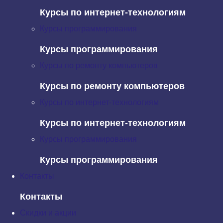
Ключи: Одна фраза на странице
Курсы по интернет-технологиям
Размещать большое количество ключевиков на
Курсы программирования
странице – не лучшая идея. Чтобы получить желаемый
результат, советуем сделать для каждого запроса
Курсы программирования
отдельную страницу. Максимально на ней должно быть
Курсы по ремонту компьютеров
2-3 ключевых слова.
Курсы по ремонту компьютеров
Отличный эффект получается, если объединить
несколько похожих запросов в одно словосочетание
Курсы по интернет-технологиям
или предложение.
Курсы по интернет-технологиям
Например:
Курсы программирования
«придумать название»;
«как самостоятельно придумать название»;
Курсы программирования
«как придумать название для сайта».
Контакты
Эти фразы можно объединить в одну. Получится:
«как
самостоятельно придумать название для сайта»
.
Контакты
Такой вариант эффективен, но только когда речь идет о
Скидки и акции
главной странице сайта. В остальных случаях нужно