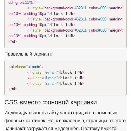
dding-left
:
33%
;
"
>
<
li
style
="
background-color
:
#32311
;
color
:
#000
, 
margin-t
op
:
10%
;
padding
:
10
px
;
"
>
block 1
</
li
>
<
li
style
="
background-color
:
#32311
;
color
:
#000
, 
margin-t
op
:
10%
;
padding
:
10
px
;
"
>
block 1
</
li
>
<
li
style
="
background-color
:
#32311
;
color
:
#000
, 
margin-t
op
:
10%
;
padding
:
10
px
;
"
>
block 1
</
li
>
</
ul
>
Правильный вариант:
<
ul
class
=
"
ul-main
"
>
<
li
class
=
"
li-main
"
>
block 1
</
li
>
<
li
class
=
"
li-main
"
>
block 1
</
li
>
<
li
class
=
"
li-main
"
>
block 1
</
li
>
</
ul
>
CSS вместо фоновой картинки
Индивидуальность сайту часто придают с помощью
фоновых картинок. Но, к сожалению, страницы от этого
начинают загружаться медленнее. Поэтому вместо