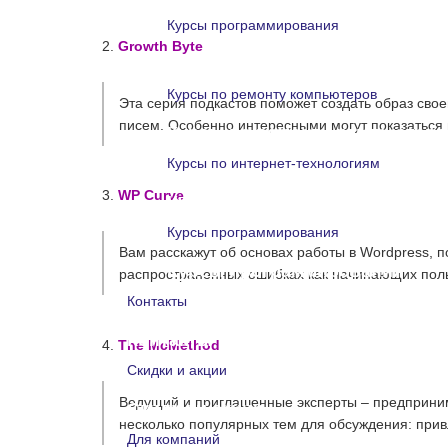
Курсы программирования
2.
Growth Byte
Курсы программирования
Курсы по ремонту компьютеров
Эта серия подкастов поможет создать образ свое
писем. Особенно интересными могут показаться 
Курсы по ремонту компьютеро
Курсы по интернет-технологиям
3.
WP Curve
Курсы по интернет-технологи
Курсы программирования
Вам расскажут об основах работы в Wordpress, 
Курсы программирования
распространенных ошибках как начинающих польз
Контакты
Контакты
4.
The McMethod
Скидки и акции
Ведущий и приглашенные эксперты – предпринима
Скидки и акции
несколько популярных тем для обсуждения: прив
Для компаний