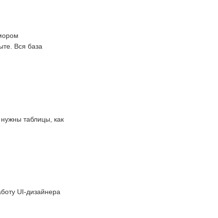
юмором
ыте. Вся база
 нужны таблицы, как
аботу UI-дизайнера