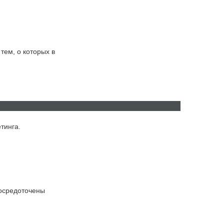
тем, о которых в
тинга.
ru
ro
сосредоточены