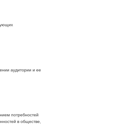
вующих
чении аудитории и ее
ением потребностей
нностей в обществе,