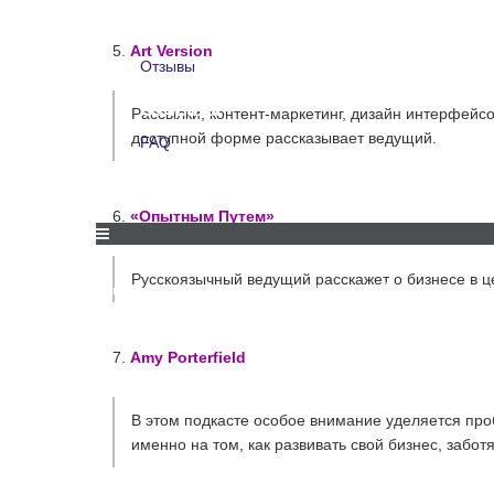
Для компаний
5.
Art Version
Отзывы
Отзывы
Рассылки, контент-маркетинг, дизайн интерфейсо
доступной форме рассказывает ведущий.
FAQ
FAQ
6.
«Опытным Путем»
Русскоязычный ведущий расскажет о бизнесе в це
СКИДКИ И АКЦИИ
ДЛЯ КОМПАНИЙ
ОТЗЫВЫ
7.
Amy Porterfield
В этом подкасте особое внимание уделяется пр
именно на том, как развивать свой бизнес, забот