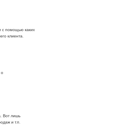
 и с помощью каких
его клиента.
 о
. Вот лишь
даж и т.п.