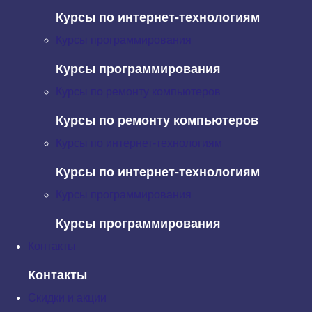
Курсы по интернет-технологиям
Java
Курсы программирования
На
Java Examples
можно найти примеры на любой
случай — от использования ключевых слов,
Курсы программирования
вроде
, до объяснения, как выровнять иконку в
final
Курсы по ремонту компьютеров
Swing.
Курсы по ремонту компьютеров
C#
Курсы по интернет-технологиям
Сайт для шарпистов
С# Example
вышел несколько
более бедным, чем посвященный Java. Здесь вы не
Курсы по интернет-технологиям
найдёте всех примеров, которые вам могут
Курсы программирования
понадобиться, но можете найти что-то специфическое,
например,
как совместить несколько PrintDocument’ов
.
Курсы программирования
JavaScript
Контакты
Отдельный
раздел
JavaScript Book построен в форме
Контакты
самоучителя. Всего есть 13 тем, например: API, Error
Скидки и акции
handling, jQuery, Events. Каждый из них содержит около