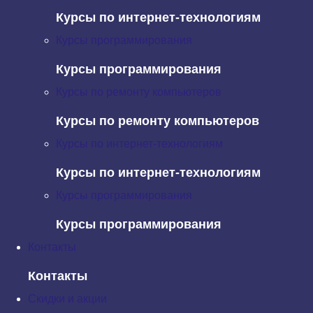
Курсы по интернет-технологиям
Хостинг и браузеры
Курсы программирования
Инструменты для работы с хостингами и анализа
Курсы программирования
сайтов.
Курсы по ремонту компьютеров
PingDom’s Website Speed Test
Этот
инструмент
Курсы по ремонту компьютеров
поможет вам проанализировать
скорость загрузки ваших сайтов и поможет узнать, как
Курсы по интернет-технологиям
сделать их быстрее. В результате вы получите
Курсы по интернет-технологиям
глубокий и информативный анализ. В качестве
альтернативе можно использовать
этот ресурс
от
Курсы программирования
Google.
Курсы программирования
Контакты
Domai.nr
Контакты
С
domai.nr
вы можете проверить наличие доменного
Скидки и акции
имени и получить предложения по похожим названиям.