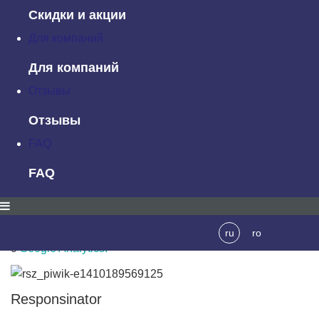
Работает достаточно хорошо и быстро.
Скидки и акции
Для компаний
Browser Shots
Для компаний
Browershots
представляет собой онлайн-инструмент,
Отзывы
который покажет вам, как веб-страница выглядит в
различных браузерах.
Отзывы
FAQ
Piwik
FAQ
Piwik — это
приложение
, которое дает вам подробную
информацию о пользователях и их поведении на
вашем веб-сайте. Вы можете использовать его вместе
ru
ro
с
Google Analytics.
Responsinator