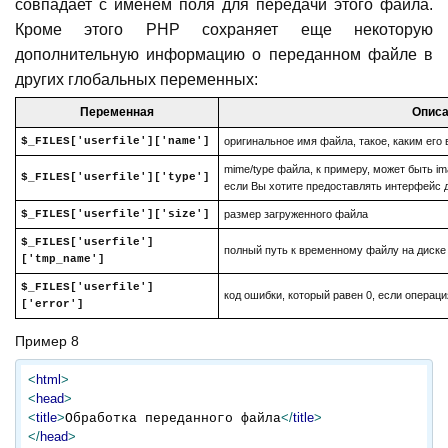
совпадает с именем поля для передачи этого файла.
Кроме этого PHP сохраняет еще некоторую
дополнительную информацию о переданном файле в
других глобальных переменных:
Переменная
Опис
$_FILES['userfile']['name']
оригинальное имя файла, такое, каким его
mime/type файла, к примеру, может быть ima
$_FILES['userfile']['type']
если Вы хотите предоставлять интерфейс 
$_FILES['userfile']['size']
размер загруженного файла
$_FILES['userfile']
полный путь к временному файлу на диске
['tmp_name']
$_FILES['userfile']
код ошибки, который равен 0, если операц
['error']
Пример 8
<
html
>
<
head
>
<
title
>
</
title
>
Обработка переданного файла
</
head
>