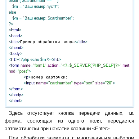
elseif ( $cardnumber == "" )

   $m = "Ваш номер пуст!";

else

   $m = "Ваш номер: $cardnumber";

?>
<
html
>
<
head
>
<
title
>
</
title
>
Пример обработки ввода
</
head
>
<
body
>
<
h1
>
<?php echo $m?>
</
h1
>
<
form
name
=
"form1"
action
=
"<?=$_SERVER['PHP_SELF']?>"
met
hod
=
"post"
>
<
p
>
Номер карточки:

<
input
name
=
"cardnumber"
type
=
"text"
size
=
"20"
>
</
form
>
</
body
>
</
html
>
Здесь отсутствует кнопка передачи данных, т.к.
форма, состоящая из одного поля, передается
автоматически при нажатии клавиши <Enter>.
При обработки элемента с многозначным выбором