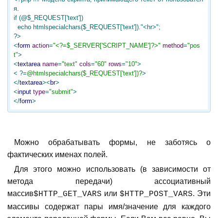
я.

if (@$_REQUEST['text'])

  echo htmlspecialchars($_REQUEST['text'])."<hr>";

?>
<
form
action
=
"<?=$_SERVER['SCRIPT_NAME']?>"
method
=
"pos
t"
>
<
textarea
name
=
"text"
cols
=
"60"
rows
=
"10"
>
< ?=
@htmlspecialchars($_REQUEST['text'])?
>
</
textarea
>
<
br
>
<
input
type
=
"submit"
>
</
form
>
Можно обрабатывать формы, не заботясь о
фактических именах полей.
Для этого можно использовать (в зависимости от
метода передачи) ассоциативный
массив
или
. Эти
$HTTP_GET_VARS
$HTTP_POST_VARS
массивы содержат пары имя/значение для каждого