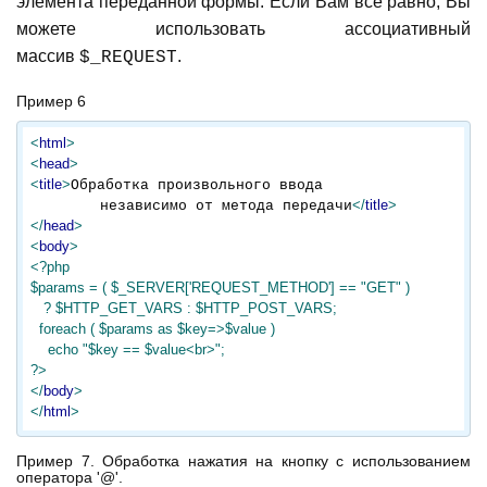
элемента переданной формы. Если Вам все равно, Вы
можете использовать ассоциативный
массив
.
$_REQUEST
Пример 6
<
html
>
<
head
>
<
title
>
Обработка произвольного ввода

</
title
>
        независимо от метода передачи
</
head
>
<
body
>
<?php

$params = ( $_SERVER['REQUEST_METHOD'] == "GET" )

   ? $HTTP_GET_VARS : $HTTP_POST_VARS;

  foreach ( $params as $key=>$value )

    echo "$key == $value<br>";

?>
</
body
>
</
html
>
Пример 7. Обработка нажатия на кнопку с использованием
оператора '@'.