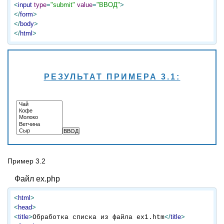
<
input
type
=
"submit"
value
=
"ВВОД"
>
</
form
>
</
body
>
</
html
>
РЕЗУЛЬТАТ ПРИМЕРА 3.1:
Пример 3.2
Файл ex.php
<
html
>
<
head
>
<
title
>
</
title
>
Обработка списка из файла ex1.htm