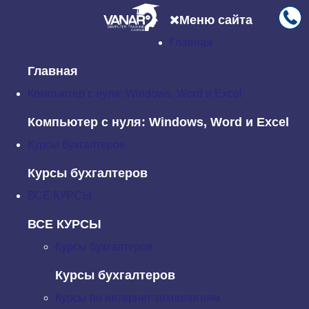
Меню сайта
Главная
Главная
Новости
PHP: Работа с формами
Главная
PHP: Работа с формами
Компьютер с нуля: Windows, Word и Excel
Воскресенье, 25 Сентябрь 2016 08:11
Компьютер с нуля: Windows, Word и Excel
Курсы бухгалтеров
Для передачи данных от пользователя Web-страницы
на сервер используются HTML-формы. Для работы с
Курсы бухгалтеров
формами в PHP предусмотрен ряд специальных
ВСЕ КУРСЫ
средств.
ВСЕ КУРСЫ
Предварительно определенные переменные
Курсы бухгалтеров
В PHP существует ряд предварительно
определенных переменных, которые не меняются при
Курсы бухгалтеров
выполнении всех приложений в конкретной среде. Их
Курсы по интернет-технологиям
также называют переменными окружения или