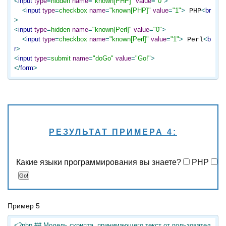
<
input
type
=
hidden
name
=
"known[PHP]"
value
=
"0"
>
<
input
type
=
checkbox
name
=
"known[PHP]"
value
=
"1"
>
<
br
 PHP
>
<
input
type
=
hidden
name
=
"known[Perl]"
value
=
"0"
>
<
input
type
=
checkbox
name
=
"known[Perl]"
value
=
"1"
>
<
b
 Perl
r
>
<
input
type
=
submit
name
=
"doGo"
value
=
"Go!"
>
</
form
>
РЕЗУЛЬТАТ ПРИМЕРА 4:
Какие языки программирования вы знаете? 
 PHP 
 P
Пример 5
<?php ## Модель скрипта, принимающего текст от пользовател