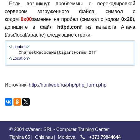
Если возникнут проблеммы с перекодировкой
сервером загруженного файла, символ с
кодом
0х00
заменен на пробел (символ с кодом
0х20
),
допишите в файл
httpd.conf
из каталога Апача
(/usr/local/apache) следующие строки.
<
Location
>
</
Location
>
Источник:
http://htmlweb.ru/php/php_form.php
© 2004 «Vanar» SRL - Computer Training Center
Tighina 65
|
Chisinau
|
Moldova
+373 79844644