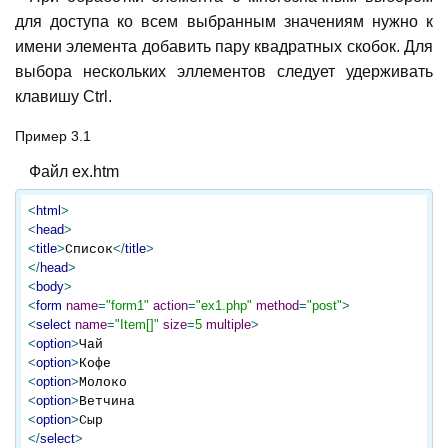
для доступа ко всем выбранным значениям нужно к
имени элемента добавить пару квадратных скобок. Для
выбора нескольких эллементов следует удерживать
клавишу Ctrl.
Пример 3.1
Файл ex.htm
<
html
>
<
head
>
<
title
>
</
title
>
Список
</
head
>
<
body
>
<
form
name
=
"form1"
action
=
"ex1.php"
method
=
"post"
>
<
select
name
=
"Item[]"
size
=
5
multiple
>
<
option
>
<
option
>
<
option
>
<
option
>
<
option
>
</
select
>