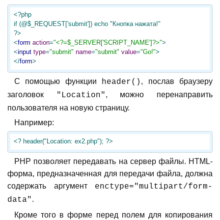
<?php

if (@$_REQUEST['submit']) echo "Кнопка нажата!"

?>
<
form
action
=
"<?=$_SERVER['SCRIPT_NAME']?>"
>
<
input
type
=
"submit"
name
=
"submit"
value
=
"Go!"
>
</
form
>
С помощью функции
, послав браузеру
header()
заголовок
, можно перенаправить
"Location"
пользователя на новую страницу.
Например:
<? header("Location: ex2.php"); ?>
PHP позволяет передавать на сервер файлы. HTML-
форма, предназначенная для передачи файла, должна
содержать аргумент
enctype="multipart/form-
.
data"
Кроме того в форме перед полем для копирования