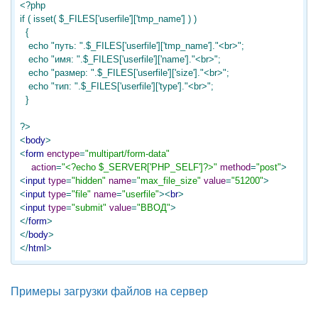
<?php

if ( isset( $_FILES['userfile']['tmp_name'] ) )

  {

   echo "путь: ".$_FILES['userfile']['tmp_name']."<br>";

   echo "имя: ".$_FILES['userfile']['name']."<br>";

   echo "размер: ".$_FILES['userfile']['size']."<br>";

   echo "тип: ".$_FILES['userfile']['type']."<br>";

  }

?>
<
body
>
<
form
enctype
=
"multipart/form-data"
action
=
"<?echo $_SERVER['PHP_SELF']?>"
method
=
"post"
>
<
input
type
=
"hidden"
name
=
"max_file_size"
value
=
"51200"
>
<
input
type
=
"file"
name
=
"userfile"
>
<
br
>
<
input
type
=
"submit"
value
=
"ВВОД"
>
</
form
>
</
body
>
</
html
>
Примеры загрузки файлов на сервер