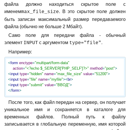
файла должно находиться скрытое поле с
именем
. В это скрытое поле должен
max_file_size
быть записан максимальный размер передаваемого
файла (обычно не больше 2 Мбайт).
Само поле для передачи файла - обычный
элемент
с аргументом
.
INPUT
type="file"
Например:
<
form
enctype
=
"multipart/form-data"
action
=
"<?echo $_SERVER['PHP_SELF']?>"
method
=
"post"
>
<
input
type
=
"hidden"
name
=
"max_file_size"
value
=
"51200"
>
<
input
type
=
"file"
name
=
"myfile"
>
<
br
>
<
input
type
=
"submit"
value
=
"ВВОД"
>
</
form
>
После того, как файл передан на сервер, он получает
уникальное имя и сохраняется в каталоге для
временных файлов. Полный путь к файлу
записывается в глобальную переменную, имя которой