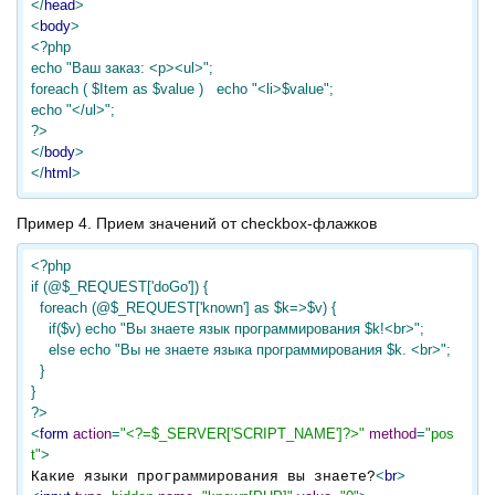
</
head
>
<
body
>
<?php

echo "Ваш заказ: <p><ul>";

foreach ( $Item as $value )   echo "<li>$value";

echo "</ul>";

?>
</
body
>
</
html
>
Пример 4. Прием значений от checkbox-флажков
<?php

if (@$_REQUEST['doGo']) {

  foreach (@$_REQUEST['known'] as $k=>$v) {

    if($v) echo "Вы знаете язык программирования $k!<br>";

    else echo "Вы не знаете языка программирования $k. <br>";

  }

}

?>
<
form
action
=
"<?=$_SERVER['SCRIPT_NAME']?>"
method
=
"pos
t"
>
<
br
>
Какие языки программирования вы знаете?