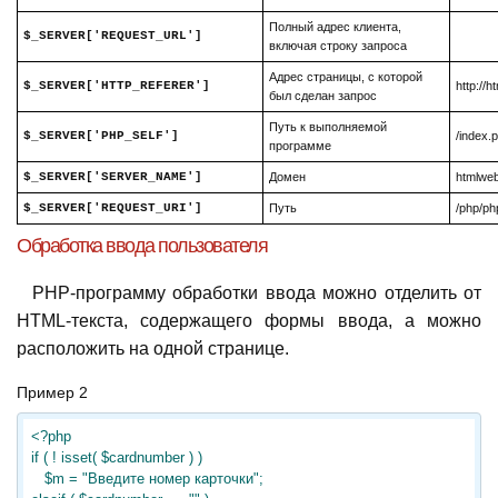
Полный адрес клиента,
$_SERVER['REQUEST_URL']
включая строку запроса
Адрес страницы, с которой
$_SERVER['HTTP_REFERER']
http://
был сделан запрос
Путь к выполняемой
$_SERVER['PHP_SELF']
/index.
программе
$_SERVER['SERVER_NAME']
Домен
htmlweb
$_SERVER['REQUEST_URI']
Путь
/php/ph
Обработка ввода пользователя
PHP-программу обработки ввода можно отделить от
HTML-текста, содержащего формы ввода, а можно
расположить на одной странице.
Пример 2
<?php

if ( ! isset( $cardnumber ) )

   $m = "Введите номер карточки";
