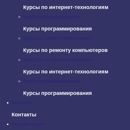
Курсы по интернет-технологиям
Курсы программирования
Жизненный цикл сайта — примерно 3-5 лет. За это время
появляются новые движки, новые тенденции в дизайне и
Курсы программирования
новые требования в юзабилити. Например, яндекс,
Курсы по ремонту компьютеров
проводит редизайн каждые 2 года, а озон — каждые 5 лет.
Курсы по ремонту компьютеров
Не стоит забывать про количество устройств, с помощью
Курсы по интернет-технологиям
которых сейчас можно выходить в интернет. И на телефоне,
Курсы по интернет-технологиям
и на огромном телевизоре ваш сайт должен одинаково
Курсы программирования
хорошо отображаться.
Курсы программирования
Пример — редизайн ОЗОНа
Контакты
Контакты
Скидки и акции