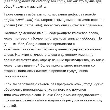
(
searchenginewatch.category.seo.com
), так как это лучше для
общей архитектуры сайта.
Также следует избегать использования дефисов (
search-
engine-watch.com
) и альтернативных доменных имен верхнего
уровня (
.biz .name .info
), поскольку они считаются спамными.
Наличие доменного имени, содержащего ключевое слово,
может привести к более пристальному вниманию
Google
. По
данным
Moz
,
Google
снял все привилегии с
низкокачественных сайтов, чьи домены содержат ключевые
слова. Наличие ключевого слова в доменном имени по-
прежнему может дать определенные преимущества, но также
может стать причиной более пристального внимания со
стороны поисковых систем и привести к ухудшению
ранжирования.
Если вы работаете с сайтом без префикса
www
., тогда нужно
обеспечить перенаправление на него и с доменов
типа
www.example.com
. Иначе
Google
может предположить,
что это два разных сайта и видимость ресурса окажется под
угрозой.