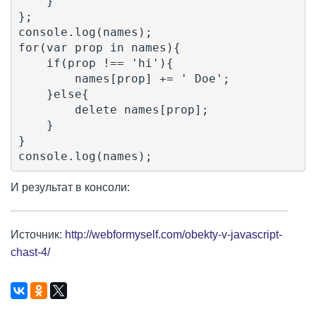
    }

};

console.log(names);

for(var prop in names){

    if(prop !== 'hi'){

        names[prop] += ' Doe';

    }else{

        delete names[prop];

    }

}

И результат в консоли:
Источник:
http://webformyself.com/obekty-v-javascript-
chast-4/