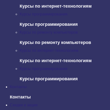
свойствами и даже методы объектов, которые
Курсы по интернет-технологиям
являются ни чем иным, как пользовательскими
Курсы программирования
функциями.
Курсы программирования
В общем, в объекте может храниться масса всего и
Курсы по ремонту компьютеров
нужного. А как бы нам пройтись за раз по всему этому
добру? Для этого JavaScript предлагает уже знакомый
Курсы по ремонту компьютеров
нам оператор in. Напомню, с помощью данного
Курсы по интернет-технологиям
оператора мы можем проверить наличие свойства в
объекте. Теперь попробуем использовать его для того,
Курсы по интернет-технологиям
чтобы пробежаться по свойствам объекта.
Курсы программирования
Для начала взглянем на синтаксис необходимой нам
Курсы программирования
конструкции:
Контакты
for(var key in object){

Контакты
    // код

Скидки и акции