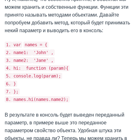
можем хранить и собственные функции. Функции эти
принято называть методами объектами. Давайте
попробуем добавить метод, который будет принимать
некий параметр и выводить его в консоль:
1.
var
names = {
2.
name1:
'John'
,
3.
name2:
'Jane'
,
4.
hi:
function
(param){
5.
console.log(param);
6.
}
7.
};
8.
names.hi(names.name2);
В результате в консоль будет выведен переданный
параметр, в примере выше это переданное
параметром свойство объекта. Удобная штука эти
объекты, не правда ли? Теперь мы можем хранить в