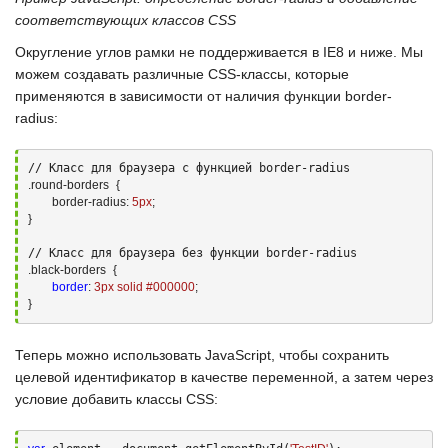
соответствующих классов CSS
Округление углов рамки не поддерживается в
IE8
и ниже. Мы
можем создавать различные
CSS-классы
, которые
применяются в зависимости от наличия функции
border-
radius
:
.round-borders
{

border-radius:
5
px
;
}
.black-borders
{

border
:
3
px solid 
#000000
;
}
Теперь можно использовать
JavaScript
, чтобы сохранить
целевой идентификатор в качестве переменной, а затем через
условие добавить классы
CSS
: