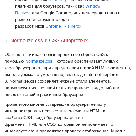
плагинов для браузеров, таких как
Window
Resizer
для
Google Chrome
, или непосредственно в
разделе инструментов для
разработчиков
Chrome
и
Firefox
.
5. Normalize.css и CSS Autoprefixer
Обычно я начинаю новые проекты со сброса
CSS
с
помощью
Normalize.css
, который обеспечивает лучшую
кроссбраузерность при определении стилей
HTML-элементов
,
используемых по умолчанию, вплоть до
Internet Explorer
8
.
Normalize.css
сохраняет нужные стили элементов,
нормализует их внешний вид и исправляет ряд ошибок и
несоответствий в различных браузерах.
Кроме этого многие устаревшие браузеры не могут
интерпретировать неизвестные элементы
HTML
и
свойства
CSS
. Когда браузер встречает
фрагмент
HTML
или
CSS
, который он не понимает, то
игнорирует его и продолжает процесс отображения. Многие