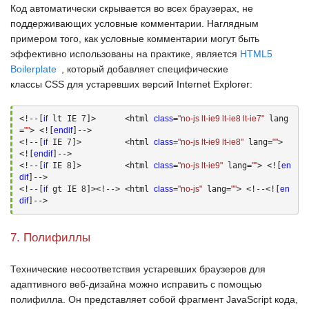
Код автоматически скрывается во всех браузерах, не
поддерживающих условные комментарии. Наглядным
примером того, как условные комментарии могут быть
эффективно использованы на практике, является
HTML5
Boilerplate
, который добавляет специфические
классы
CSS
для устаревших версий
Internet Explorer
:
<!--[
if
 lt IE 
7
]>      <html 
class
=
"no-js lt-ie9 lt-ie8 lt-ie7"
 lang
=
""
> <![
endif
]--> 

<!--[
if
 IE 
7
]>         <html 
class
=
"no-js lt-ie9 lt-ie8"
 lang=
""
> 
<![
endif
]--> 

<!--[
if
 IE 
8
]>         <html 
class
=
"no-js lt-ie9"
 lang=
""
> <![
en
dif
]--> 

<!--[
if
 gt IE 
8
]><!--> <html 
class
=
"no-js"
 lang=
""
> <!--<![
en
dif
]-->
7. Полифиллы
Технические несоответствия устаревших браузеров для
адаптивного веб-дизайна можно исправить с помощью
полифилла. Он представляет собой фрагмент
JavaScript
кода,