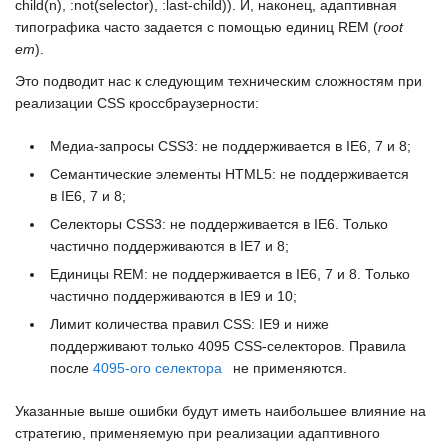
child(n)
,
:not(selector)
,
:last-child))
. И, наконец, адаптивная
типографика часто задается с помощью единиц
REM
(
root
em
).
Это подводит нас к следующим техническим сложностям при
реализации
CSS
кроссбраузерности:
Медиа-запросы CSS3
: не поддерживается в
IE6
,
7
и
8
;
Семантические элементы HTML5
: не поддерживается
в
IE6
,
7
и
8
;
Селекторы CSS3
: не поддерживается в
IE6
. Только
частично поддерживаются в
IE7
и
8
;
Единицы REM
: не поддерживается в
IE6
,
7
и
8
. Только
частично поддерживаются в
IE9
и
10
;
Лимит количества правил CSS
:
IE9
и ниже
поддерживают только
4095 CSS-селекторов
. Правила
после
4095-ого селектора
не применяются.
Указанные выше ошибки будут иметь наибольшее влияние на
стратегию, применяемую при реализации адаптивного