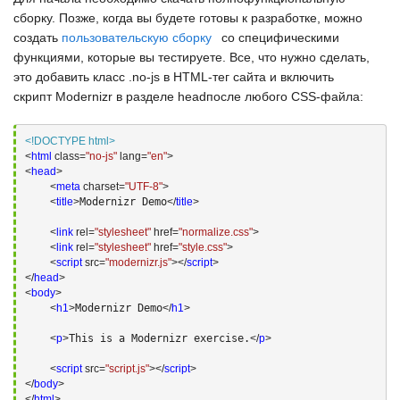
сборку. Позже, когда вы будете готовы к разработке, можно
создать
пользовательскую сборку
со специфическими
функциями, которые вы тестируете. Все, что нужно сделать,
это добавить класс
.no-js
в
HTML-тег
сайта и включить
скрипт
Modernizr
в разделе
head
после любого
CSS-файла
:
<!DOCTYPE html>
<
html
 class=
"no-js"
 lang=
"en"
>
<
head
>
<
meta
 charset=
"UTF-8"
>
<
title
>
Modernizr Demo
</
title
>
<
link
 rel=
"stylesheet"
 href=
"normalize.css"
>
<
link
 rel=
"stylesheet"
 href=
"style.css"
>
<
script
 src=
"modernizr.js"
>
</
script
>
</
head
>
<
body
>
<
h1
>
Modernizr Demo
</
h1
>
<
p
>
This is a Modernizr exercise.
</
p
>
<
script
 src=
"script.js"
>
</
script
>
</
body
>
</
html
>