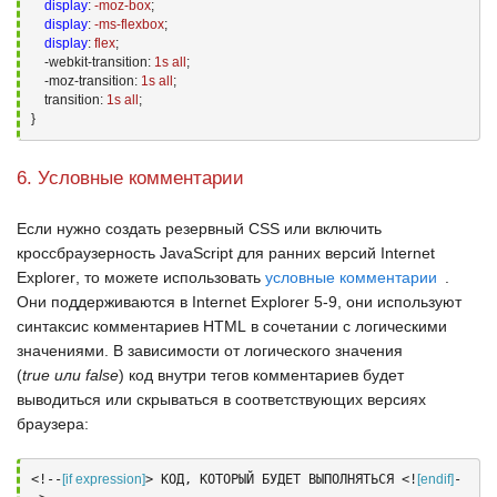
display
:
 -moz-box
;
display
:
 -ms-flexbox
;
display
:
 flex
;
-webkit-transition:
1
s all
;
-moz-transition:
1
s all
;
transition:
1
s all
;
}
6. Условные комментарии
Если нужно создать резервный
CSS
или включить
кроссбраузерность
JavaScript
для ранних версий
Internet
Explorer
, то можете использовать
условные комментарии
.
Они поддерживаются в
Internet Explorer 5-9
, они используют
синтаксис комментариев
HTML
в сочетании с логическими
значениями. В зависимости от логического значения
(
true
или
false
) код внутри тегов комментариев будет
выводиться или скрываться в соответствующих версиях
браузера:
<!--
[if expression]
> КОД, КОТОРЫЙ БУДЕТ ВЫПОЛНЯТЬСЯ <!
[endif]
-