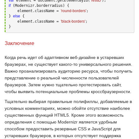
var
 element = document.getElementById(
'TestID'
if
 (Modernizr.borderradius) {

    element.className = 
'round-borders'
;

} 
else
 {

    element.className = 
'black-borders'
;

}
Заключение
Когда речь идет об адаптивном веб-дизайне в устаревших
браузерах, не существует какого-то универсального решения.
Важно проанализировать аудиторию ресурса, чтобы получить
представление о реальной численности пользователей
браузеров. Затем нужно тщательно протестировать сайт,
чтобы выявить потенциальные проблемы кроссбраузерности.
Тщательно выбирая правильные полифиллы, добавляемые в
условных комментариях, можно обойти отсутствие наиболее
существенных функций
HTML5
. Кроме этого возможность
определения с помощью
Modernizr
является удобным
способом предоставить резервные
CSS
и
JavaScript
для
устаревших браузеров, в которых отсутствует поддержка