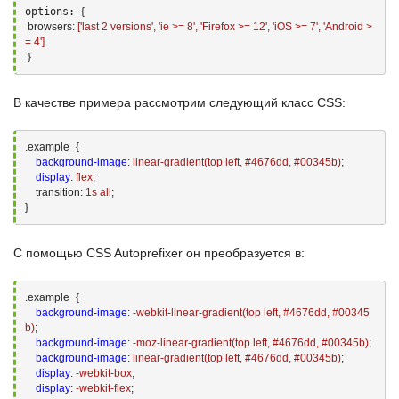
options: 
{

browsers:
 [
'last 2 versions'
, 
'ie >= 8'
, 
'Firefox >= 12'
, 
'iOS >= 7'
, 
'Android >
= 4'
]

}
В качестве примера рассмотрим следующий класс
CSS
:
.example
{ 

background-image
:
 linear-
gradient(
top left, #
4676
dd, #
00345
b
)
;
display
:
 flex
;
transition:
1
s all
;
}
С помощью
CSS Autoprefixer
он преобразуется в:
.example
{ 

background-image
:
 -webkit-linear-
gradient(
top left, #
4676
dd, #
00345
b
)
;
background-image
:
 -moz-linear-
gradient(
top left, #
4676
dd, #
00345
b
)
;
background-image
:
 linear-
gradient(
top left, #
4676
dd, #
00345
b
)
;
display
:
 -webkit-box
;
display
:
 -webkit-flex
;