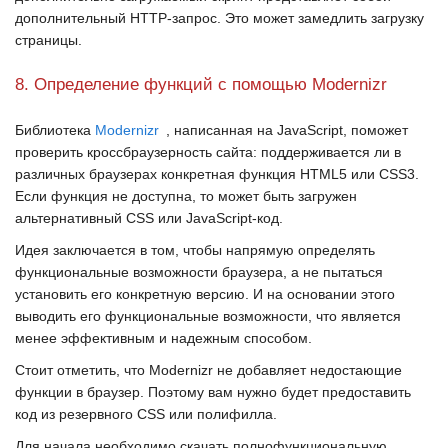
дополнительный
HTTP-запрос
. Это может замедлить загрузку
страницы.
8. Определение функций с помощью Modernizr
Библиотека
Modernizr
, написанная на
JavaScript
, поможет
проверить кроссбраузерность сайта: поддерживается ли в
различных браузерах конкретная функция
HTML5
или
CSS3
.
Если функция не доступна, то может быть загружен
альтернативный
CSS
или
JavaScript-код
.
Идея заключается в том, чтобы напрямую определять
функциональные возможности браузера, а не пытаться
установить его конкретную версию. И на основании этого
выводить его функциональные возможности, что является
менее эффективным и надежным способом.
Стоит отметить, что
Modernizr
не добавляет недостающие
функции в браузер. Поэтому вам нужно будет предоставить
код из резервного
CSS
или полифилла.
Для начала необходимо скачать полнофункциональную