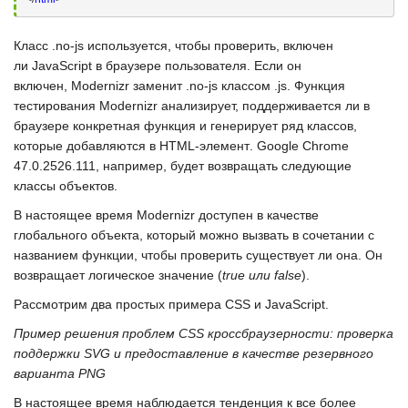
Класс
.no-js
используется, чтобы проверить, включен
ли
JavaScript
в браузере пользователя. Если он
включен,
Modernizr
заменит
.no-js
классом
.js
. Функция
тестирования
Modernizr
анализирует, поддерживается ли в
браузере конкретная функция и генерирует ряд классов,
которые добавляются в
HTML-элемент
.
Google Chrome
47.0.2526.111
, например, будет возвращать следующие
классы объектов.
В настоящее время
Modernizr
доступен в качестве
глобального объекта, который можно вызвать в сочетании с
названием функции, чтобы проверить существует ли она. Он
возвращает логическое значение (
true
или
false
).
Рассмотрим два простых примера
CSS
и
JavaScript
.
Пример решения проблем CSS кроссбраузерности: проверка
поддержки SVG и предоставление в качестве резервного
варианта PNG
В настоящее время наблюдается тенденция к все более