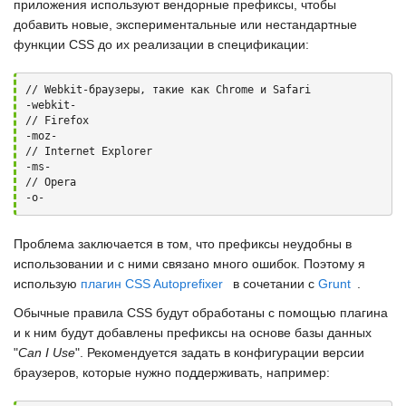
приложения используют вендорные префиксы, чтобы
добавить новые, экспериментальные или нестандартные
функции
CSS
до их реализации в спецификации:
// Webkit-браузеры, такие как Chrome и Safari

-webkit- 

// Firefox

-moz- 

// Internet Explorer

-ms- 

// Opera 

-o-
Проблема заключается в том, что префиксы неудобны в
использовании и с ними связано много ошибок. Поэтому я
использую
плагин CSS Autoprefixer
в сочетании с
Grunt
.
Обычные правила
CSS
будут обработаны с помощью плагина
и к ним будут добавлены префиксы на основе базы данных
"
Can I Use
". Рекомендуется задать в конфигурации версии
браузеров, которые нужно поддерживать, например: