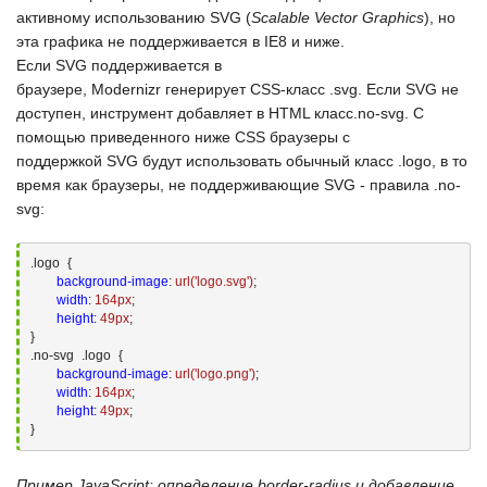
активному использованию
SVG
(
Scalable Vector Graphics
), но
эта графика не поддерживается в
IE8
и ниже.
Если
SVG
поддерживается в
браузере,
Modernizr
генерирует
CSS-класс .svg
. Если
SVG
не
доступен, инструмент добавляет в
HTML класс.no-svg
. С
помощью приведенного ниже
CSS
браузеры с
поддержкой
SVG
будут использовать обычный класс
.logo
, в то
время как браузеры, не поддерживающие
SVG
- правила
.no-
svg
:
.logo
{ 

background-image
:
url(
'logo.svg'
)
;
width
:
164
px
;
height
:
49
px
;
}
.no-svg
.logo
{ 

background-image
:
url(
'logo.png'
)
;
width
:
164
px
;
height
:
49
px
;
}
Пример JavaScript: определение border-radius и добавление