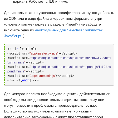
вариант. Работает с
IE8
и ниже.
Для использования указанных полифиллов, их нужно добавить
из
CDN
или в виде файла в корректном формате внутри
условных комментариев в разделе <head> (не забудьте
включить одну из
необходимых для Selectivizr библиотек
JavaScript
):
<!--[
if
 lt IE 
9
]> 

<script src=
"app/js/selectivizr.js"
></script> 

<script src=
"
https://cdnjs.cloudflare.com/ajax/libs/html5shiv/3.7.3/html
5shiv.min.js
"
></script> 

<script src=
"
https://cdnjs.cloudflare.com/ajax/libs/respond.js/1.4.2/res
pond.min.js
"
></script> 

<script src=
"app/js/rem.min.js"
></script> 

<!-- <![
endif
] -->
Для каждого проекта необходимо оценить, действительно ли
необходимы эти дополнительные скрипты, поскольку они
могут привести к проблемам с производительностью.
Большинство полифиллов компактные, но каждый
дополнительно загружаемый скрипт представляет собой