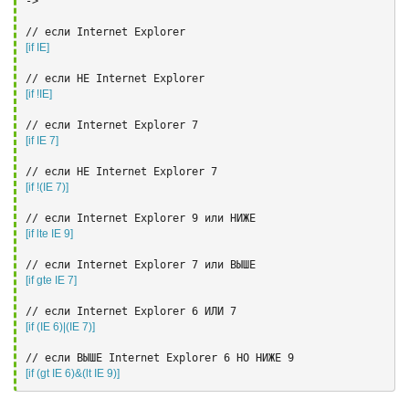
->

[if IE]
[if !IE]
[if IE 7]
[if !(IE 7)]
[if lte IE 9]
[if gte IE 7]
[if (IE 6)|(IE 7)]
[if (gt IE 6)&(lt IE 9)]