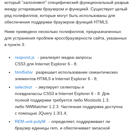
который "
заполняет
" специфический функциональный разрыв
между устаревшим браузером и функцией. Существует целый
ряд полифиллов, которые могут быть использованы для
обеспечения поддержки браузером функций
HTML5
.
Ниже приведено несколько полифиллов, предназначенных
для устранения проблем кроссбраузерности сайта, указанных
в пункте 3:
respond.js
- реализует
медиа-запросы
CSS3
для
Internet Explorer 6
-
8
;
html5shiv
разрешает использование семантических
элементов
HTML5
в
Internet Explorer 6
-
8
;
selectivzr
- эмулирует селекторы и
псевдоклассы
CSS3
в
Internet Explorer 6
-
8
. Для
полной поддержки требуется либо
Mootools 1.3
,
либо
NWMatcher 1.2.3
. Частичная поддержка доступна
с помощью
JQuery 1.3/1.4
;
REM-unit-polyfill
- определяет, поддерживает ли
браузер единицы rem, и обеспечивает запасной