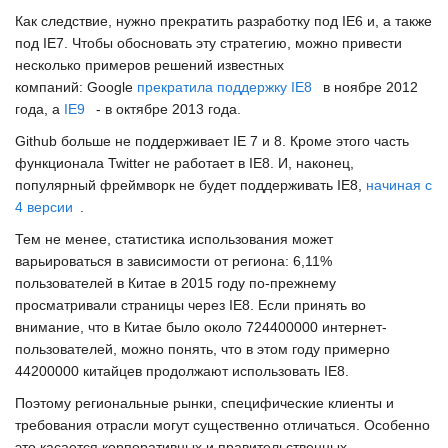
Как следствие, нужно прекратить разработку под
IE6
и, а также
под
IE7
. Чтобы обосновать эту стратегию, можно привести
несколько примеров решений известных
компаний:
Google
прекратила поддержку IE8
в ноябре 2012
года, а
IE9
- в октябре 2013 года.
Github
больше не поддерживает
IE 7
и
8
. Кроме этого часть
функционала
Twitter
не работает в
IE8
. И, наконец,
популярный фреймворк не будет поддерживать
IE8
,
начиная с
4 версии
.
Тем не менее, статистика использования может
варьироваться в зависимости от региона: 6,11%
пользователей в Китае в 2015 году по-прежнему
просматривали страницы через
IE8
. Если принять во
внимание, что в Китае было около 724400000 интернет-
пользователей, можно понять, что в этом году примерно
44200000 китайцев продолжают использовать
IE8
.
Поэтому региональные рынки, специфические клиенты и
требования отрасли могут существенно отличаться. Особенно
это касается корпоративных и правительственных