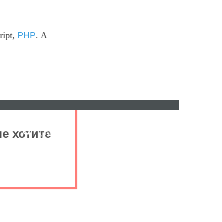
ript,
PHP
. А
е хотите
ru
ro