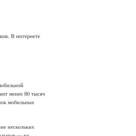
ков. В интернете
мобильной
ают менее 80 тысяч
ынок мобильных
ние нескольких
тальные — на