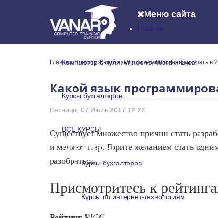
Меню сайта
Главная
Главная
Компьютер с нуля: Windows, Word и Excel
Главная
Новости
Какой язык программирования изучать в 
Компьютер с нуля: Windows, Word и
Какой язык программирова
Курсы бухгалтеров
Пятница, 07 Июль 2017 12:22
Курсы бухгалтеров
ВСЕ КУРСЫ
Существует множество причин стать разраб
и меняют мир. Горите желанием стать одним 
ВСЕ КУРСЫ
разобраться.
Курсы бухгалтеров
Курсы бухгалтеров
Присмотритесь к рейтинг
Курсы по интернет-технологиям
Курсы по интернет-технологи
Рейтинг PYPL