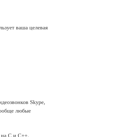
льзует ваша целевая
идеозвонков Skype,
вообще любые
 на C и C++.