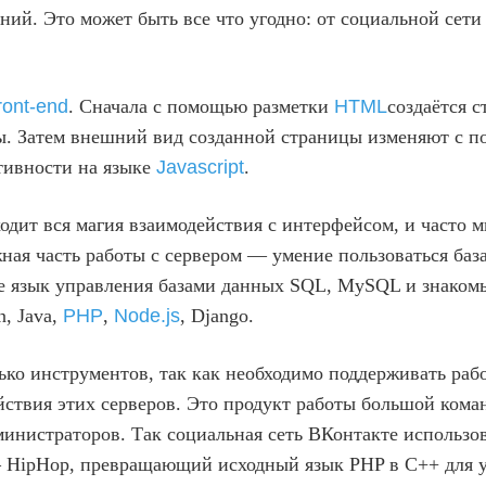
ний. Это может быть все что угодно: от социальной сети
ront-end
. Сначала с помощью разметки
HTML
создаётся 
ицы. Затем внешний вид созданной страницы изменяют с 
тивности на языке
Javascript
.
ходит вся магия взаимодействия с интерфейсом, и часто 
жная часть работы с сервером — умение пользоваться ба
те язык управления базами данных SQL, MySQL и знаком
n, Java,
PHP
,
Node.js
, Django.
ько инструментов, так как необходимо поддерживать раб
йствия этих серверов. Это продукт работы большой кома
инистраторов. Так социальная сеть ВКонтакте использов
— HipHop, превращающий исходный язык PHP в C++ для у