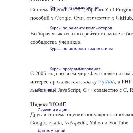
Курсы программирования
Система оценки PYPL (PopularitY of Progra
пособий в Google. Они, совместно с GitHub
Курсы программирования
Курсы по ремонту компьютеров
Выбирая язык из этого рейтинга, можете бы
Курсы по ремонту компьютеро
сообщество учеников.
Курсы по интернет-технологиям
Курсы по интернет-технологи
Курсы программирования
С 2005 года во всём мире Java является са
Курсы программирования
интерес проявляется к языку
Python
, а PHP
языков ещё JavaScript, C++ совместно с C, R
Контакты
Контакты
Индекс TIOBE
Скидки и акции
Другая система оценки популярности язык
Скидки и акции
Google, Baidu, Wikipedia, Yahoo и YouTube.
Для компаний