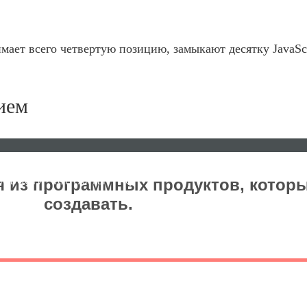
мает всего четвертую позицию, замыкают десятку JavaSc
ием
я из программных продуктов, которы
НОВОСТИ
КОНТАКТЫ
FAQ
создавать.