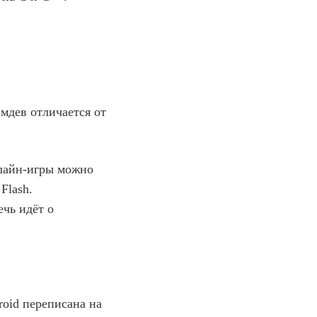
ймдев отличается от
нлайн-игры можно
Flash.
чь идёт о
roid переписана на