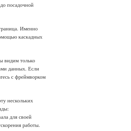
 до посадочной
страница. Именно
помощью каскадных
мы видим только
зами данных. Если
ьтесь с фреймворком
оту нескольких
нды:
ала для своей
скорения работы.