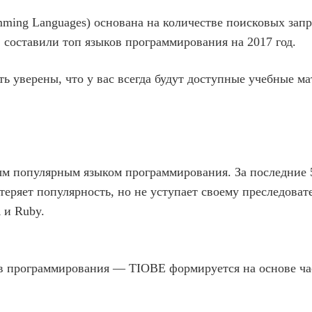
mming Languages) основана на количестве поисковых зап
, составили топ языков программирования на 2017 год.
ть уверены, что у вас всегда будут доступные учебные м
в
ям
мым популярным языком программирования. За последние 
 теряет популярность, но не уступает своему преследоват
 и Ruby.
ов программирования — TIOBE формируется на основе ча