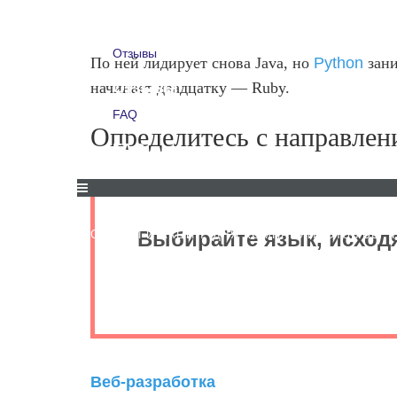
Для компаний
Отзывы
По ней лидирует снова Java, но
Python
зани
начинает двадцатку — Ruby.
Отзывы
FAQ
Определитесь с направлен
FAQ
Выбирайте язык, исход
СКИДКИ И АКЦИИ
ДЛЯ КОМПАНИЙ
ОТЗЫВЫ
Веб-разработка