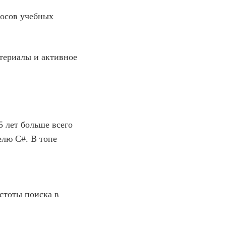
росов учебных
атериалы и активное
5 лет больше всего
елю C#. В топе
стоты поиска в