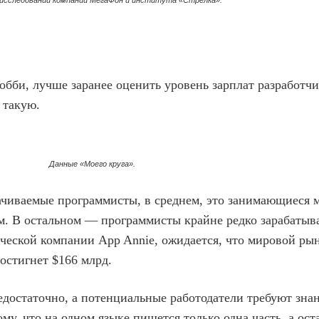
в исследовании компании МегаФон и института «Стрелка».
обби, лучше заранее оценить уровень зарплат разработчи
 такую.
Данные «Моего круга».
ачиваемые программисты, в среднем, это занимающиеся 
. В остальном — программисты крайне редко зарабатыв
тической компании App Annie, ожидается, что мировой р
достигнет $166 млрд.
едостаточно, а потенциальные работодатели требуют зна
му, что на одном языке пишется только одна часть, а ос