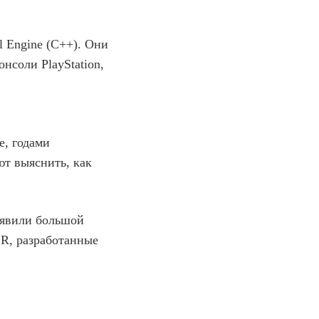
l Engine (C++). Они
нсоли PlayStation,
е, годами
т выяснить, как
оявили большой
R, разработанные