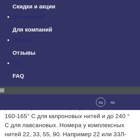
Скидки и акции
лавсановых и полиамидных волокон в
Для компаний
чистом виде или в различных сочетаниях.
По выработке синтетические нити бывают:
Для компаний
Отзывы
1.
Комплексные.
Внешне очень напоминают
шелковые нитки и обладают высокой
Отзывы
прочностью. Поэтому часто используются для
FAQ
обметывания петель. Комплексные нити
FAQ
изготавливают из капрона(60К) или
лавсана(60Л). Капроновые более прочные, но
у лавсановых выше теплостойкость. Т.е при
ru
ro
работе с утюгом температура должна быть
160-165° С для капроновых нитей и до 240 °
С для лавсановых. Номера у комплексных
нитей 22, 33, 55, 90. Например 22 или 33Л-