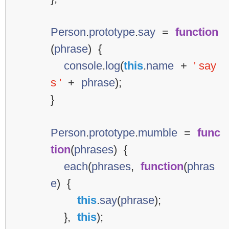
Person
.
prototype
.
say
=
function
(
phrase
)
{
console
.
log
(
this
.
name
+
' say
s '
+
phrase
);
}
Person
.
prototype
.
mumble
=
func
tion
(
phrases
)
{
each
(
phrases
,
function
(
phras
e
)
{
this
.
say
(
phrase
);
},
this
);