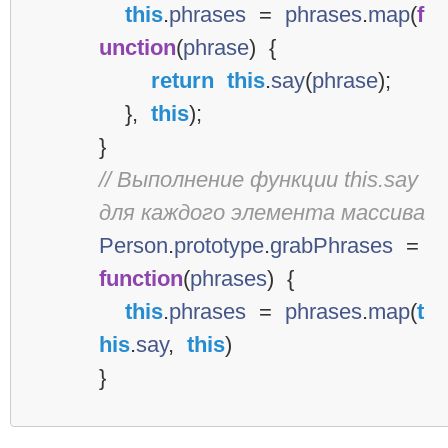
this
.
phrases
=
phrases
.
map
(
f
unction
(
phrase
)
{
return
this
.
say
(
phrase
);
},
this
);
}
// Выполнение функции this.say 
для каждого элемента массива
Person
.
prototype
.
grabPhrases
=
function
(
phrases
)
{
this
.
phrases
=
phrases
.
map
(
t
his
.
say
,
this
)
}