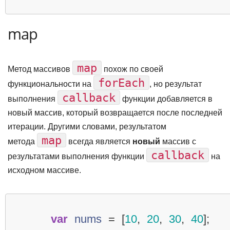
map
map
Метод массивов
похож по своей
forEach
функциональности на
, но результат
callback
выполнения
функции добавляется в
новый массив, который возвращается после последней
итерации. Другими словами, результатом
map
метода
всегда является
новый
массив с
callback
результатами выполнения функции
на
исходном массиве.
var
nums
=
[
10
,
20
,
30
,
40
];