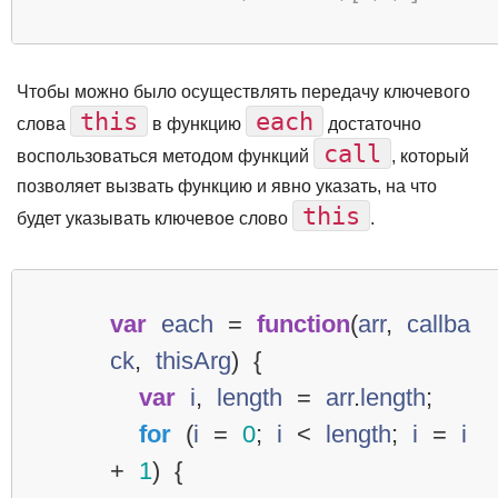
Чтобы можно было осуществлять передачу ключевого
this
each
слова
в функцию
достаточно
call
воспользоваться методом функций
, который
позволяет вызвать функцию и явно указать, на что
this
будет указывать ключевое слово
.
var
each
=
function
(
arr
,
callba
ck
,
thisArg
)
{
var
i
,
length
=
arr
.
length
;
for
(
i
=
0
;
i
<
length
;
i
=
i
+
1
)
{