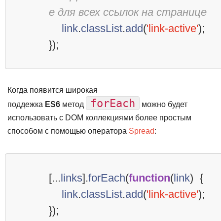
e для всех ссылок на странице
link
.
classList
.
add
(
'link-active'
);
});
Когда появится широкая
forEach
поддежка
ES6
метод
можно будет
использовать с DOM коллекциями более простым
способом с помощью оператора
Spread
:
[...
links
].
forEach
(
function
(
link
)
{
link
.
classList
.
add
(
'link-active'
);
});