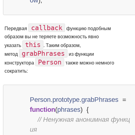
ow
);
callback
Передвая
функцию подобным
образом вы не теряете возможность явно
this
указать
. Таким образом,
grabPhrases
метод
из функции
Person
конструктора
также можно немного
сократить:
Person
.
prototype
.
grabPhrases
=
function
(
phrases
)
{
// Ненужная анонимная функц
ия