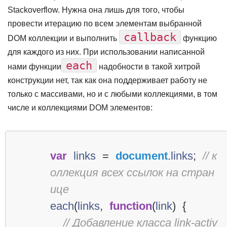
Stackoverflow. Нужна она лишь для того, чтобы
провести итерацию по всем элементам выбранной
callback
DOM коллекции и выполнить
функцию
для каждого из них. При использовании написанной
each
нами функции
надобности в такой хитрой
конструкции нет, так как она поддерживает работу не
только с массивами, но и с любыми коллекциями, в том
числе и коллекциями DOM элементов:
var
links
=
document
.
links
;
// к
оллекция всех ссылок на стран
ице
each
(
links
,
function
(
link
)
{
// Добавление класса link-activ