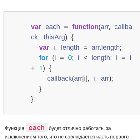
var
each
=
function
(
arr
,
callba
ck
,
thisArg
)
{
var
i
,
length
=
arr
.
length
;
for
(
i
=
0
;
i
<
length
;
i
=
i
+
1
)
{
callback
(
arr
[
i
],
i
,
arr
);
}
};
each
Функция
будет отлично работать, за
исключением того, что не соблюдается часть первого