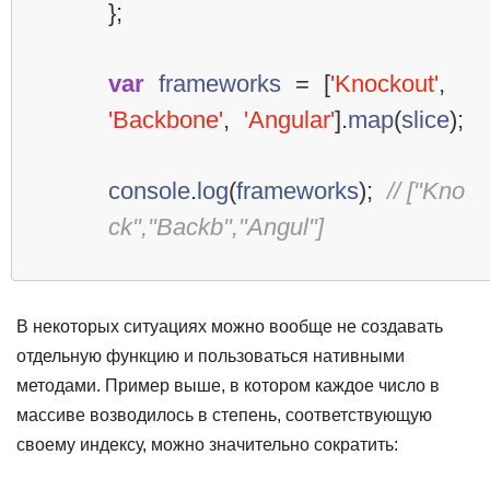
};
var
frameworks
=
[
'Knockout'
,
'Backbone'
,
'Angular'
].
map
(
slice
);
console
.
log
(
frameworks
);
// ["Kno
ck","Backb","Angul"]
В некоторых ситуациях можно вообще не создавать
отдельную функцию и пользоваться нативными
методами. Пример выше, в котором каждое число в
массиве возводилось в степень, соответствующую
своему индексу, можно значительно сократить: