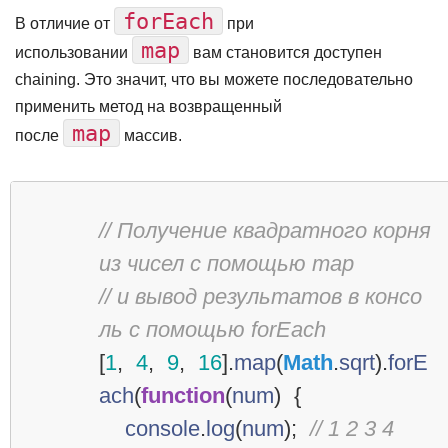
forEach
В отличие от
при
map
использовании
вам становится доступен
chaining. Это значит, что вы можете последовательно
применить метод на возвращенный
map
после
массив.
// Получение квадратного корня 
из чисел с помощью map
// и вывод результатов в консо
ль с помощью forEach
[
1
,
4
,
9
,
16
].
map
(
Math
.
sqrt
).
forE
ach
(
function
(
num
)
{
console
.
log
(
num
);
// 1 2 3 4