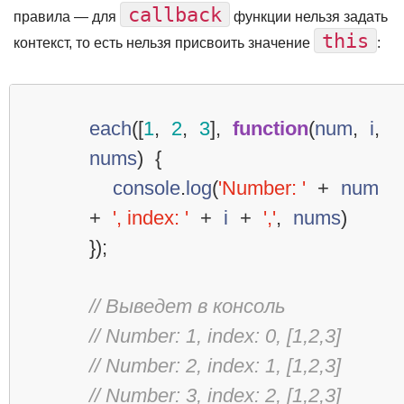
callback
правила — для
функции нельзя задать
this
контекст, то есть нельзя присвоить значение
:
each
([
1
,
2
,
3
],
function
(
num
,
i
,
nums
)
{
console
.
log
(
'Number: '
+
num
+
', index: '
+
i
+
','
,
nums
)
});
// Выведет в консоль
// Number: 1, index: 0, [1,2,3]
// Number: 2, index: 1, [1,2,3]
// Number: 3, index: 2, [1,2,3]