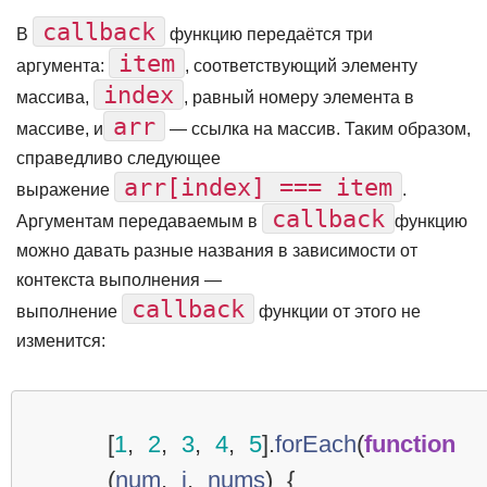
callback
В
функцию передаётся три
item
аргумента:
, соответствующий элементу
index
массива,
, равный номеру элемента в
arr
массиве, и
— ссылка на массив. Таким образом,
справедливо следующее
arr[index] === item
выражение
.
callback
Аргументам передаваемым в
функцию
можно давать разные названия в зависимости от
контекста выполнения —
callback
выполнение
функции от этого не
изменится:
[
1
,
2
,
3
,
4
,
5
].
forEach
(
function
(
num
,
i
,
nums
)
{