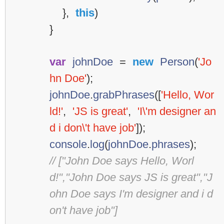
},
this
)
}
var
johnDoe
=
new
Person
(
'Jo
hn Doe'
);
johnDoe
.
grabPhrases
([
'Hello, Wor
ld!'
,
'JS is great'
,
'I\'m designer an
d i don\'t have job'
]);
console
.
log
(
johnDoe
.
phrases
);
// ["John Doe says Hello, Worl
d!","John Doe says JS is great","J
ohn Doe says I'm designer and i d
on't have job"]