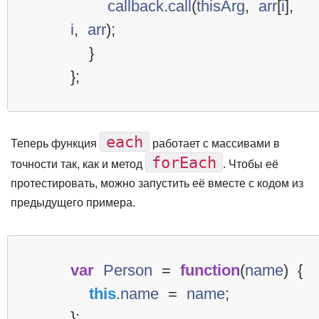
callback
.
call
(
thisArg
,
arr
[
i
],
i
,
arr
);
}
};
each
Теперь функция
работает с массивами в
forEach
точности так, как и метод
. Чтобы её
протестировать, можно запустить её вместе с кодом из
предыдущего примера.
var
Person
=
function
(
name
)
{
this
.
name
=
name
;
};