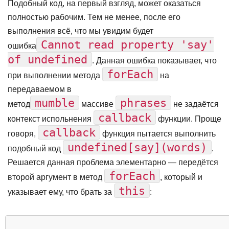
Подобный код, на первый взгляд, может оказаться
полностью рабочим. Тем не менее, после его
выполнения всё, что мы увидим будет
Cannot read property 'say'
ошибка
of undefined
. Данная ошибка показывает, что
forEach
при выполнении метода
на
передаваемом в
mumble
phrases
метод
массиве
не задаётся
callback
контекст испольнения
функции. Проще
callback
говоря,
функция пытается выполнить
undefined[say](words)
подобный код
.
Решается данная проблема элементарно — передётся
forEach
второй аргумент в метод
, который и
this
указывает ему, что брать за
: