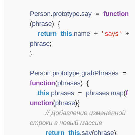
Person
.
prototype
.
say
=
function
(
phrase
)
{
return
this
.
name
+
' says '
+
phrase
;
}
Person
.
prototype
.
grabPhrases
=
function
(
phrases
)
{
this
.
phrases
=
phrases
.
map
(
f
unction
(
phrase
){
// Добавление изменённой 
строки в новый массив
return
this
.
say
(
phrase
);