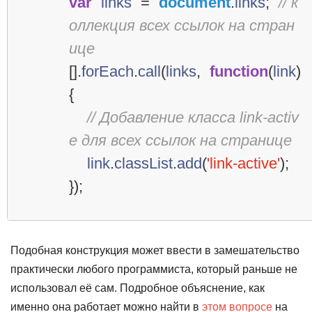
var
links
=
document
.
links
;
// к
оллекция всех ссылок на стран
ице
[].
forEach
.
call
(
links
,
function
(
link
)
{
// Добавление класса link-activ
e для всех ссылок на странице
link
.
classList
.
add
(
'link-active'
);
});
Подобная конструкция может ввести в замешательство
практически любого программиста, который раньше не
использовал её сам. Подробное объяснение, как
именно она работает можно найти в
этом вопросе
на