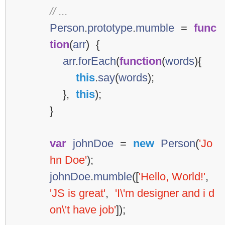
// ...
Person
.
prototype
.
mumble
=
func
tion
(
arr
)
{
arr
.
forEach
(
function
(
words
){
this
.
say
(
words
);
},
this
);
}
var
johnDoe
=
new
Person
(
'Jo
hn Doe'
);
johnDoe
.
mumble
([
'Hello, World!'
,
'JS is great'
,
'I\'m designer and i d
on\'t have job'
]);