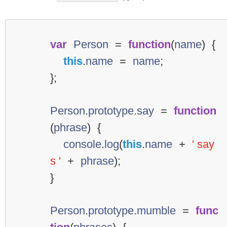
var
Person
=
function
(
name
)
{
this
.
name
=
name
;
};
Person
.
prototype
.
say
=
function
(
phrase
)
{
console
.
log
(
this
.
name
+
' say
s '
+
phrase
);
}
Person
.
prototype
.
mumble
=
func