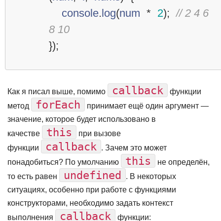
console
.
log
(
num
*
2
);
// 2 4 6 
8 10
});
callback
Как я писал выше, помимо
функции
forEach
метод
принимает ещё один аргумент —
значение, которое будет использовано в
this
качестве
при вызове
callback
функции
. Зачем это может
this
понадобиться? По умолчанию
не определён,
undefined
то есть равен
. В некоторых
ситуациях, особенно при работе с функциями
конструкторами, необходимо задать контекст
callback
выполнения
функции: