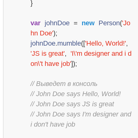
}
var
johnDoe
=
new
Person
(
'Jo
hn Doe'
);
johnDoe
.
mumble
([
'Hello, World!'
,
'JS is great'
,
'I\'m designer and i d
on\'t have job'
]);
// Выведет в консоль
// John Doe says Hello, World!
// John Doe says JS is great
// John Doe says I'm designer and 
i don't have job