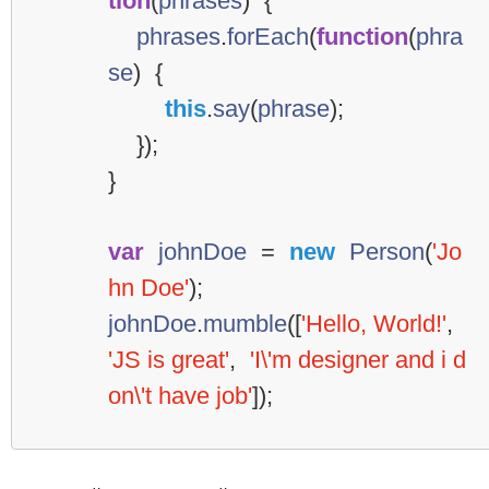
tion
(
phrases
)
{
phrases
.
forEach
(
function
(
phra
se
)
{
this
.
say
(
phrase
);
});
}
var
johnDoe
=
new
Person
(
'Jo
hn Doe'
);
johnDoe
.
mumble
([
'Hello, World!'
,
'JS is great'
,
'I\'m designer and i d
on\'t have job'
]);