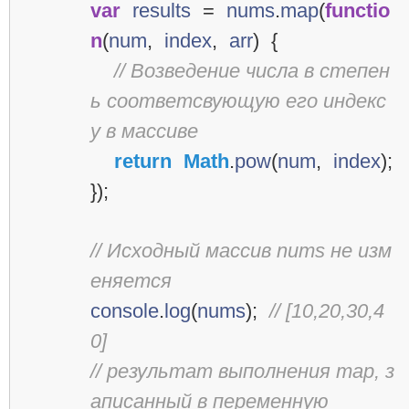
var
results
=
nums
.
map
(
functio
n
(
num
,
index
,
arr
)
{
// Возведение числа в степен
ь соответсвующую его индекс
у в массиве
return
Math
.
pow
(
num
,
index
);
});
// Исходный массив nums не изм
еняется
console
.
log
(
nums
);
// [10,20,30,4
0]
// результат выполнения map, з
аписанный в переменную