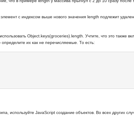
ние, что в примере
length
у массива прыгнул с
2
до
10
сразу после т
 элемент с индексом выше нового значения
length
подлежит удале
 использовать
Object.keys(groceries).length
. Учтите, что это также в
 определите их как не перечисляемые. То есть:
типа, используйте
JavaScript
создание объектов. Во всех других сл