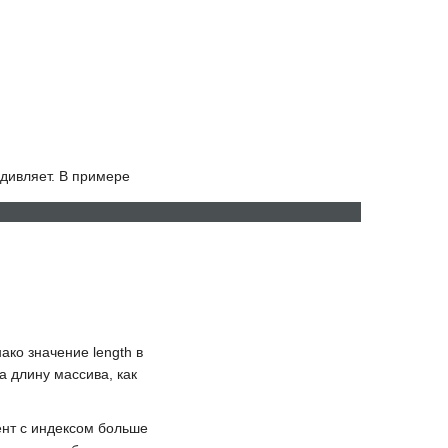
удивляет. В примере
ru
ro
днако значение
length
в
 длину массива, как
ент с индексом больше