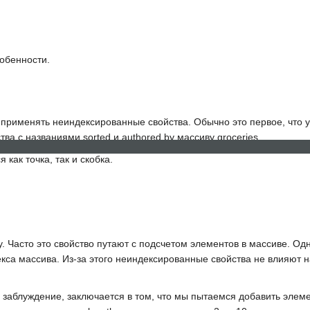
собенности.
о применять неиндексированные свойства. Обычно это первое, что 
ства с названиями
sorted
и
authored by массиву groceries
.
 как точка, так и скобка.
НОВОСТИ
КОНТАКТЫ
FAQ
у. Часто это свойство путают с подсчетом элементов в массиве. О
са массива. Из-за этого неиндексированные свойства не влияют на
 заблуждение, заключается в том, что мы пытаемся добавить элем