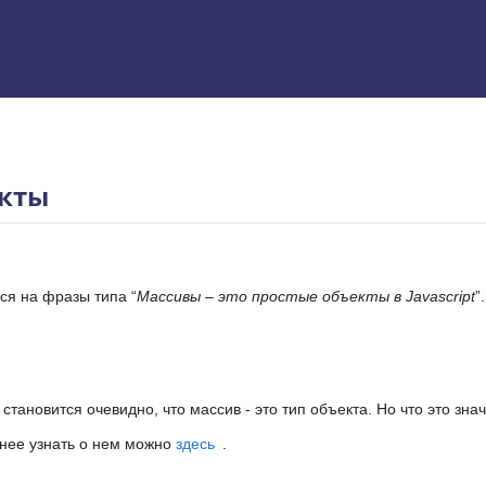
 Excel
екты
ся на фразы типа “
Массивы – это простые объекты в Javascript
”
тановится очевидно, что массив - это тип объекта. Но что это зна
бнее узнать о нем можно
здесь
.
ям