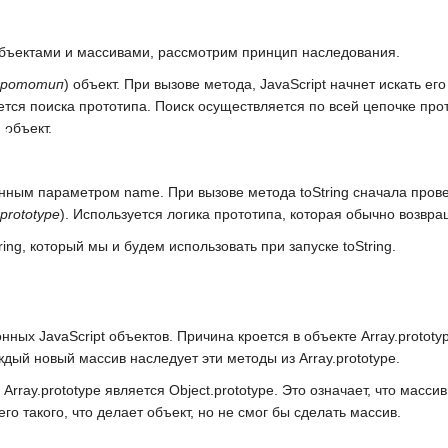
бъектами и массивами, рассмотрим принцип наследования.
прототип
) объект. При вызове метода,
JavaScript
начнет искать его
ется поиска прототипа. Поиск осуществляется по всей цепочке прот
 объект.
в
венным параметром name. При вызове метода
toString
сначала прове
ям
.prototype
). Используется логика прототипа, которая обычно возвр
ring
, который мы и будем использовать при запуске
toString
.
ионных
JavaScript
объектов. Причина кроется в объекте
Array.prototy
ждый новый массив наследует эти методы из
Array.prototype
.
в
Array.prototype
является
Object.prototype
. Это означает, что масси
о такого, что делает объект, но не смог бы сделать массив.