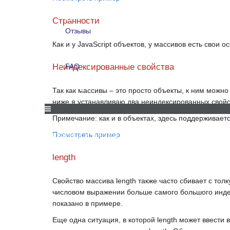
Для компаний
Странности
Отзывы
Как и у
JavaScript
объектов, у массивов есть свои о
Отзывы
Неиндексированные свойства
FAQ
FAQ
Так как массивы – это просто объекты, к ним можн
ниже я устанавливаю два неиндексированных свой
Примечание:
как и в объектах, здесь поддерживается
Посмотреть пример
СКИДКИ И АКЦИИ
ДЛЯ КОМПАНИЙ
ОТЗЫВЫ
length
Свойство массива
length
также часто сбивает с толк
числовом выражении больше самого большого индек
показано в примере.
Еще одна ситуация, в которой
length
может ввести в