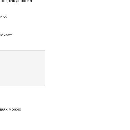
ого, как добавил
нию.
ключает
учаях можно