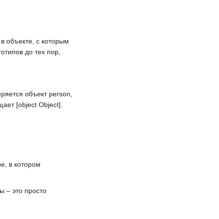
 в объекте, с которым
отипов до тех пор,
ряется объект person,
ащает
[object Object]
.
pe
, в котором
вы – это просто