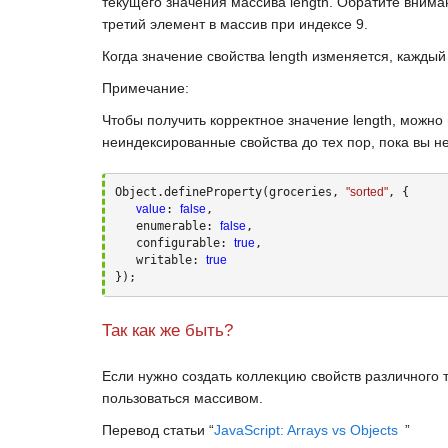
текущего значения массива
length
. Обратите внима
третий элемент в массив при индексе
9
.
Когда значение свойства
length
изменяется, каждый
Примечание:
Чтобы получить корректное значение
length
, можно
неиндексированные свойства до тех пор, пока вы не
Object.defineProperty(groceries, 
"sorted"
, {

value
: 
false
,

   enumerable: 
false
,

   configurable: 
true
,

   writable: 
true
});
Так как же быть?
Если нужно создать коллекцию свойств различного 
пользоваться массивом.
Перевод статьи “
JavaScript: Arrays vs Objects
”