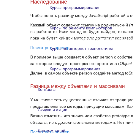
Наследование
Курсы программирования
Чтобы понять разницу между
JavaScript
работой с о
Курсы программирования
Каждый объект содержит ссылку на родительский (
Курсы по ремонту компьютеров
вы работаете. Если метод не будет найден, то начн
пока не будет найден метод или достигнут корневой
Курсы по ремонту компьютеро
Посмотреть пример
Курсы по интернет-технологиям
В примере выше создается объект person с собст
Курсы по интернет-технологи
за которым следует проверка его прототипа (
Object
Курсы программирования
Далее, в самом объекте person создайте метод
toSt
Курсы программирования
Разница между объектами и массивами
Контакты
У массивов есть существенные отличия от традиц
Контакты
представлены все методы, присущие массивам. Ка
Скидки и акции
Важно отметить, что значением свойства
prototype
Скидки и акции
объекты, но с дополнительными методами. Нет ничег
Для компаний
Посмотреть пример