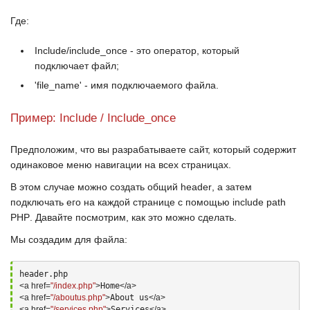
Где:
Include/include_once
- это оператор, который
подключает файл;
'file_name'
- имя подключаемого файла.
Пример: Include / Include_once
Предположим, что вы разрабатываете сайт, который содержит
одинаковое меню навигации на всех страницах.
В этом случае можно создать общий
header
, а затем
подключать его на каждой странице с помощью
include path
PHP
. Давайте посмотрим, как это можно сделать.
Мы создадим для файла:
<a
 href=
"/index.php"
>
Home
</a>
<a
 href=
"/aboutus.php"
>
About us
</a>
<a
 href=
"/services.php"
>
Services
</a>