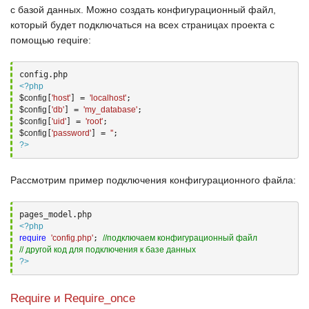
с базой данных. Можно создать конфигурационный файл,
который будет подключаться на всех страницах проекта с
помощью
require
:
<?php
$config
[
'host'
] = 
'localhost'
$config
[
'db'
] = 
'my_database'
$config
[
'uid'
] = 
'root'
$config
[
'password'
] = 
''
?>
Рассмотрим пример подключения конфигурационного файла:
<?php
require
'config.php'
; 
//подключаем конфигурационный файл
// другой код для подключения к базе данных
?>
Require и Require_once