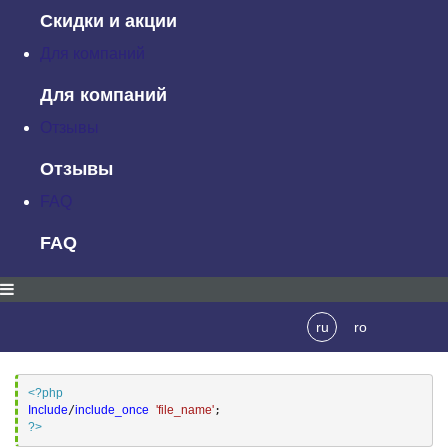
Скидки и акции
На приведенном ниже изображении показан
PHP-файл
с
однострочным комментарием и комментарием из нескольких
Для компаний
строк:
Для компаний
Отзывы
Отзывы
PHP Include и PHP include_once
FAQ
FAQ
Оператор
include
используется для подключения других
файлов. Он доступен в двух вариантах:
include
и
PHP
include_once
. Последний игнорируется интерпретатором, если
файл уже был подключен.
ru
ro
Синтаксис оператора
include
:
<?php
Include
/
include_once
'file_name'
?>