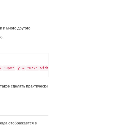
 и много другого.
).
=
"0px"
y
=
"0px"
width
=
"612px"
height
=
"792px"
viewBox
=
 такое сделать практически
сегда отображается в