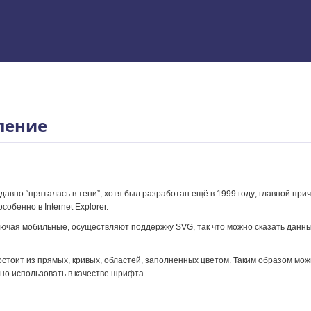
 Excel
пление
вно “пряталась в тени”, хотя был разработан ещё в 1999 году; главной пр
бенно в Internet Explorer.
включая мобильные, осуществляют поддержку SVG, так что можно сказать данн
стоит из прямых, кривых, областей, заполненных цветом. Таким образом мож
жно использовать в качестве шрифта.
ям