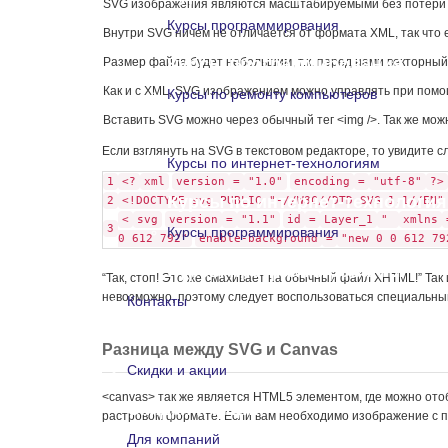
SVG изображения являются масштабируемыми без потери 
Курсы программирования
Внутри SVG ничем не отличается от формата XML, так что 
Курсы программирования
Размер файла будет небольшим, т.к. перед нами векторный 
Как и с XML, SVG изображением можно управлять при помощи
Курсы по ремонту компьютеров
Вставить SVG можно через обычный тег <img />. Так же можн
Курсы по ремонту компьютеро
Если взглянуть на SVG в текстовом редакторе, то увидите 
Курсы по интернет-технологиям
1
<?
xml
version
=
"1.0"
encoding
=
"utf-8"
?>
Курсы по интернет-технологи
2
<!DOCTYPE svg PUBLIC "-//W3C//DTD SVG 1.1//EN"
<
svg
version
=
"1.1"
id
=
Layer_1
"
xmlns
3
Курсы программирования
0 612 792"
enable-background
=
"new 0 0 612 79
Курсы программирования
“Так, стоп! Это же смахивает на обычный файл XHTML!” Так
невозможно, поэтому следует воспользоваться специальным с
Контакты
Контакты
Разница между SVG и Canvas
Скидки и акции
<canvas> так же является HTML5 элементом, где можно ото
Скидки и акции
растровом формате. Если вам необходимо изображение с п
Для компаний