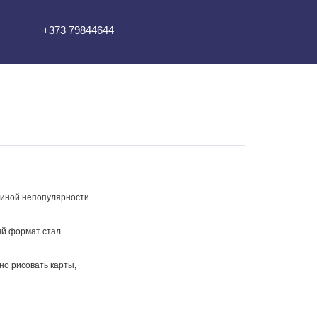
+373 79844644
ичиной непопулярности
ый формат стал
но рисовать карты,