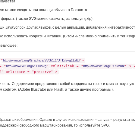
качества.
его можно создать при помощи обычного Блокнота.
формат. (так же SVG можно сжимать, используя gzip).
 JavaScript и других языков, с целью анимации, добавления интерактивности
о использовать <object> и <iframe>. (В том числе можно применить и тег <svg>
в
следующее:
ям
 "
http://www.w3.org/Graphics/SVG/1.1/DTD/svg11.dtd
">
=
"
http://www.w3.org/2000/svg
"
xmlns:xlink
=
"
http://www.w3.org/1999/xlink
"
x
2"
xml:space
=
"preserve"
>
 и есть. Содержимое представляет собой координаты точек и кривых: вручную
офтом. (Adobe Illustrator или Flash, а так же другие программы).
бражать изображения. Однако в случае использования <canvas>, результат в
оддержкой свободного масштабирования, то используйте SVG.