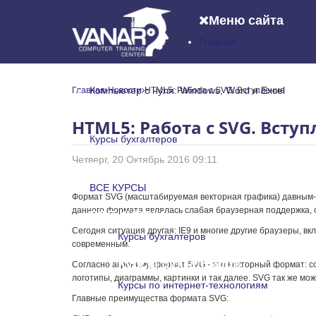
Меню сайта
Главная
Главная
Компьютер с нуля: Windows, Word и Excel
Главная
Новости
HTML5: Работа с SVG. Вступление
Компьютер с нуля: Windows, Word и
HTML5: Работа с SVG. Всту
Курсы бухгалтеров
Четверг, 20 Октябрь 2016 09:11
Курсы бухгалтеров
ВСЕ КУРСЫ
Формат SVG (масштабируемая векторная графика) давным-да
данного формата являлась слабая браузерная поддержка, осо
ВСЕ КУРСЫ
Сегодня ситуация другая: IE9 и многие другие браузеры, 
Курсы бухгалтеров
современным.
Курсы бухгалтеров
Согласно акрониму, формат SVG - это векторный формат: со
логотипы, диаграммы, картинки и так далее. SVG так же мо
Курсы по интернет-технологиям
Главные преимущества формата SVG:
Курсы по интернет-технологи