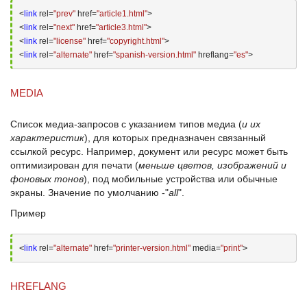
<
link
 rel=
"prev"
 href=
"article1.html"
>
<
link
 rel=
"next"
 href=
"article3.html"
>
<
link
 rel=
"license"
 href=
"copyright.html"
>
<
link
 rel=
"alternate"
 href=
"spanish-version.html"
 hreflang=
"es"
>
MEDIA
Список медиа-запросов с указанием типов медиа (
и их
характеристик
), для которых предназначен связанный
ссылкой ресурс. Например, документ или ресурс может быть
оптимизирован для печати (
меньше цветов, изображений и
фоновых тонов
), под мобильные устройства или обычные
экраны. Значение по умолчанию -"
all
".
Пример
<
link
 rel=
"alternate"
 href=
"printer-version.html"
 media=
"print"
>
HREFLANG