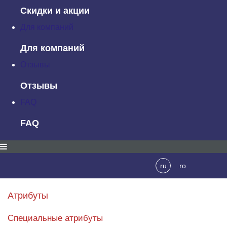
Скидки и акции
<
link
 rel=
"stylesheet alternate"
 media=
"print"
 href=
"print.css"
>
Для компаний
<
link
 rel=
"icon"
 sizes=
"16x16"
 href=
"a-new-hope-16.png"
>
Для компаний
</
head
>
Отзывы
<
body
>
Отзывы
<
h1
>
Новая надежда
</
h1
>
FAQ
<
p
>
После падения демократии и восстановления империи 
FAQ
надежда была утеряна...
</
p
>
</
body
>
ru
ro
</
html
>
Атрибуты
Специальные атрибуты