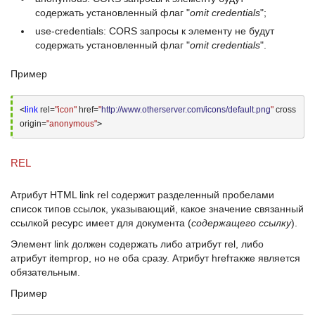
содержать установленный флаг "
omit credentials
";
use-credentials
:
CORS запросы
к элементу не будут
содержать установленный флаг "
omit credentials
".
Пример
<
link
 rel=
"icon"
 href=
"
http://www.otherserver.com/icons/default.png
"
 cross
origin=
"anonymous"
>
REL
Атрибут
HTML link rel
содержит разделенный пробелами
список типов ссылок, указывающий, какое значение связанный
ссылкой ресурс имеет для документа (
содержащего ссылку
).
Элемент
link
должен содержать либо атрибут
rel
, либо
атрибут
itemprop
, но не оба сразу. Атрибут
href
также является
обязательным.
Пример