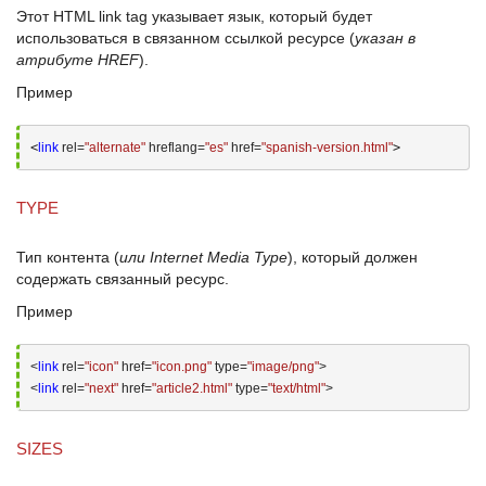
Этот
HTML link tag
указывает язык, который будет
использоваться в связанном ссылкой ресурсе (
указан в
атрибуте
HREF
).
Пример
<
link
 rel=
"alternate"
 hreflang=
"es"
 href=
"spanish-version.html"
>
TYPE
Тип контента (
или Internet Media Type
), который должен
содержать связанный ресурс.
Пример
<
link
 rel=
"icon"
 href=
"icon.png"
 type=
"image/png"
>
<
link
 rel=
"next"
 href=
"article2.html"
 type=
"text/html"
>
SIZES