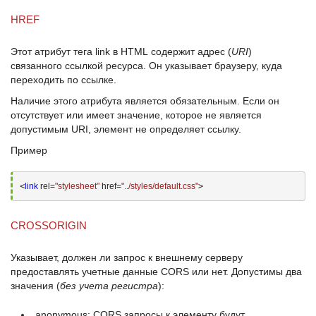
HREF
Этот атрибут тега
link в HTML
содержит адрес (
URI
)
связанного ссылкой ресурса. Он указывает браузеру, куда
переходить по ссылке.
Наличие этого атрибута является обязательным. Если он
отсутствует или имеет значение, которое не является
допустимым
URI
, элемент не определяет ссылку.
Пример
<
link
 rel=
"stylesheet"
 href=
"../styles/default.css"
>
CROSSORIGIN
Указывает, должен ли запрос к внешнему серверу
предоставлять учетные данные
CORS
или нет. Допустимы два
значения (
без учета регистра
):
anonymous
:
CORS запросы
к элементу будут