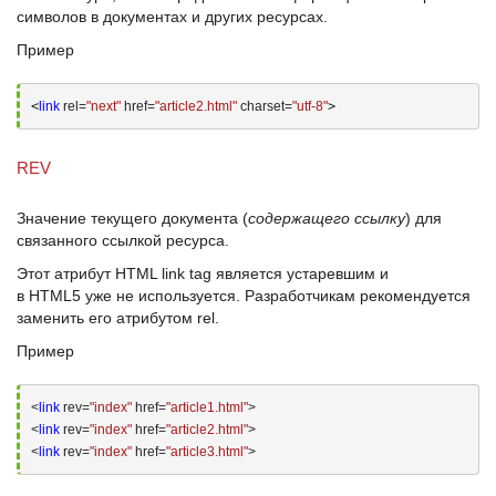
символов в документах и других ресурсах.
Пример
<
link
 rel=
"next"
 href=
"article2.html"
 charset=
"utf-8"
>
REV
Значение текущего документа (
содержащего ссылку
) для
связанного ссылкой ресурса.
Этот атрибут
HTML link tag
является устаревшим и
в
HTML5
уже не используется. Разработчикам рекомендуется
заменить его атрибутом
rel
.
Пример
<
link
 rev=
"index"
 href=
"article1.html"
>
<
link
 rev=
"index"
 href=
"article2.html"
>
<
link
 rev=
"index"
 href=
"article3.html"
>