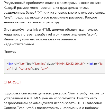
Разделенный пробелами список с размерами иконки ссылки.
Каждый размер может состоять из двух целых чисел,
разделенных буквой "
х
", или из специального ключевого слова
"
any
", представляющего все возможные размеры. Каждое
значение чувствительно к регистру.
Этот атрибут тега
link в HTML
должен объявляться только,
когда присутствует атрибут
rel
и он имеет значение "
icon
".
Иначе ситуации его использование является
недействительным.
Пример
<
link
 rel=
"icon"
 href=
"icon.ico"
 sizes=
"64x64 32x32 16x16"
>
<
link
 rel=
"ic
on"
 href=
"icon.svg"
 sizes=
"any"
>
CHARSET
Кодировка символов целевого ресурса. Этот атрибут является
устаревшим и в
HTML5
уже не используется. Вместо него
разработчикам рекомендуется использовать
HTTP-заголовки
Content-Type
, чтобы предоставить информацию о наборах