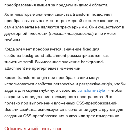
преобразования вышел за пределы видимой области.
Хотя некоторые значения свойства
transform
позволяют
преобразовывать элемент в трехмерной системе координат,
сами элементы не являются трехмерными. Они существуют в
двухмерной плоскости (
плоская поверхность
) и не имеют
глубины.
Когда элемент преобразуется, значение
fixed
для
свойства
background-attachment
рассматривается, как
значение
scroll
. Вычисленное значение
background-
attachment
не претерпевает изменений.
Кроме
transform-origin
при преобразовании могут
использоваться свойства
perspective
и
perspective-origin
, чтобы
задать для сцены глубину, а свойство
transform-style
- чтобы
сохранить определение трехмерного пространства. Это
полезно при выполнении вложенных
CSS-преобразований
.
Все эти свойства используются в сочетании друг с другом для
создания
CSS-преобразования
в двух или трех измерениях.
Официальный синтаксис