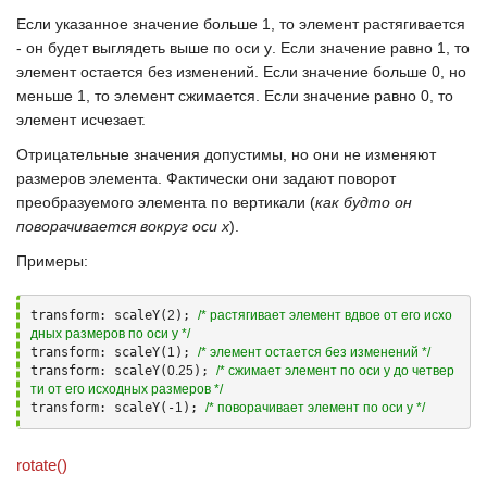
Если указанное значение больше
1
, то элемент растягивается
- он будет выглядеть выше по оси
y
. Если значение равно
1
, то
элемент остается без изменений. Если значение больше
0
, но
меньше
1
, то элемент сжимается. Если значение равно
0
, то
элемент исчезает.
Отрицательные значения допустимы, но они не изменяют
размеров элемента. Фактически они задают поворот
преобразуемого элемента по вертикали (
как будто он
поворачивается вокруг оси
x
).
Примеры:
transform: scaleY(
2
); 
/* растягивает элемент вдвое от его исхо
дных размеров по оси y */
transform: scaleY(
1
); 
/* элемент остается без изменений */
transform: scaleY(
0.25
); 
/* сжимает элемент по оси y до четвер
ти от его исходных размеров */
transform: scaleY(-
1
); 
/* поворачивает элемент по оси y */
rotate()