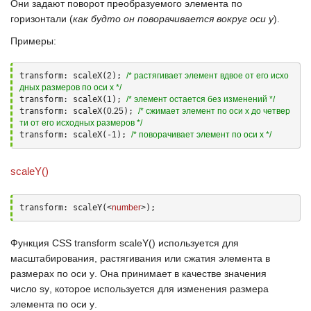
Они задают поворот преобразуемого элемента по
горизонтали (
как будто он поворачивается вокруг оси
y
).
Примеры:
transform: scaleX(
2
); 
/* растягивает элемент вдвое от его исхо
дных размеров по оси x */
transform: scaleX(
1
); 
/* элемент остается без изменений */
transform: scaleX(
0.25
); 
/* сжимает элемент по оси x до четвер
ти от его исходных размеров */
transform: scaleX(-
1
); 
/* поворачивает элемент по оси x */
scaleY()
transform: scaleY(
<
number
>
);
Функция
CSS transform scaleY()
используется для
масштабирования, растягивания или сжатия элемента в
размерах по оси
у
. Она принимает в качестве значения
число
sу
, которое используется для изменения размера
элемента по оси
y
.