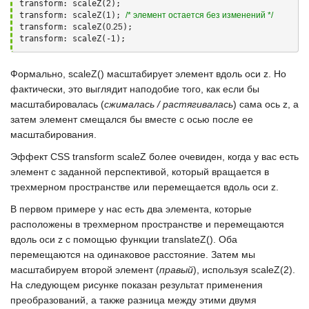
transform: scaleZ(
2
); 

transform: scaleZ(
1
); 
/* элемент остается без изменений */
transform: scaleZ(
0.25
); 

transform: scaleZ(-
1
);
Формально,
scaleZ()
масштабирует элемент вдоль оси
z
. Но
фактически, это выглядит наподобие того, как если бы
масштабировалась (
сжималась / растягивалась
) сама ось
z
, а
затем элемент смещался бы вместе с осью после ее
масштабирования.
Эффект
CSS transform scaleZ
более очевиден, когда у вас есть
элемент с заданной перспективой, который вращается в
трехмерном пространстве или перемещается вдоль оси
z
.
В первом примере у нас есть два элемента, которые
расположены в трехмерном пространстве и перемещаются
вдоль оси
z
с помощью функции
translateZ()
. Оба
перемещаются на одинаковое расстояние. Затем мы
масштабируем второй элемент (
правый
), используя
scaleZ(2)
.
На следующем рисунке показан результат применения
преобразований, а также разница между этими двумя