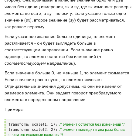
сторону. Она принимает в качестве значения одно или два
числа без единиц измерения,
sx
и
sy
, где
sx
изменяет размеры
элемента по оси
х
, а
sy
- по оси
у
. Если указано только одно
значение (
sx
), второе значение (
sy
) будет рассматриваться,
как равное первому.
Если указанное значение больше единицы, то элемент
растягивается - он будет выглядеть больше в
соответствующем направлении. Если значение равно
единице, то элемент остается без изменений (
в
соответствующем направлении
).
Если значение больше
0
, но меньше
1
, то элемент сжимается.
Если значение равно нулю, то элемент исчезает.
Отрицательные значения допустимы, но они не изменяют
размеров элемента. Они задают поворот преобразуемого
элемента в определенном направлении.
Примеры:
transform: scale(
1
, 
1
); 
/* элемент остается без изменений */
transform: scale(
2
, 
2
); 
/* элемент выглядит в два раза больш
е, чем его исходные размеры */