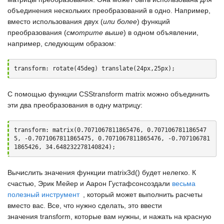
объединения нескольких преобразований в одно. Например,
вместо использования двух (
или более
) функций
преобразования (
смотрите выше
) в одном объявлении,
например, следующим образом:
transform: rotate(45deg) translate(24px,25px);
С помощью функции
CSStransform matrix
можно объединить
эти два преобразования в одну матрицу:
transform: matrix(0.7071067811865476, 0.707106781186547
5, -0.7071067811865475, 0.7071067811865476, -0.707106781
1865426, 34.648232278140824);
Вычислить значения функции
matrix3d()
будет нелегко. К
счастью,
Эрик Мейер
и
Аарон Густафсон
создали
весьма
полезный инструмент
, который может выполнить расчеты
вместо вас. Все, что нужно сделать, это ввести
значения
transform
, которые вам нужны, и нажать на красную