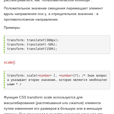
рассматриваться, как "
пользовательские единицы
".
Положительное значение смещения перемещает элемент
вдоль направления оси
y
, а отрицательное значение - в
противоположном направлении.
Примеры:
transform: translateY(300px);

transform: translateY(-50%);

transform: translateY(150%);
scale()
transform: scale(
<
number
>
 [, 
<
number
>
]?); /* Знак вопрос
а указывает второе значение, которое является необязател
ьным * /
Функция
CSS transform scale
используется для
масштабирования (
растягивания или сжатия
) элемента
путем изменения его размеров в большую или в меньшую