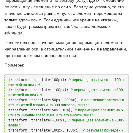
перемещения элемента по вектору
[tx, ty]
, где
tx
- смещение
по оси
х
, а
ty
- смещение по оси
у
. Если
ty
не указано, то его
значение считается равным нулю, а элемент перемещается
только вдоль оси
х
. Если единицы измерения не указаны,
число будет рассматриваться как "
пользовательские
единицы
".
Положительное значение смещения перемещает элемент в
направлении оси, а отрицательное значение - в направлении,
противоположном направлению оси.
Примеры:
transform: translate(
100
px); 
/* перемещает элемент на 100 п
икселей по оси x */
transform: translate(-
100
px); 
/* перемещает элемент на 100 
пикселей по оси x */
transform: translate(
50
px, 
300
px); 
/* перемещает элемент н
а 50 пикселей вправо и на 300 пикселей вниз */
transform: translate(
50
%, 
10
%); 
/* перемещает элемент на 5
0% его ширины влево, и на 10% его высоты вниз */
transform: translate(-
100
%); 
/* перемещает элемент на -100% 
влево */
transform: translate(
100
px, 
100
px); 
/* результат приведен н