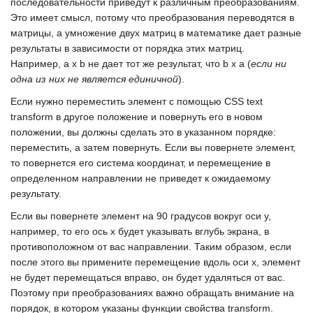
последовательности приведут к различным преобразованиям.
Это имеет смысл, потому что преобразования переводятся в
матрицы, а умножение двух матриц в математике дает разные
результаты в зависимости от порядка этих матриц.
Например,
а х b
не дает тот же результат, что
b х а
(
если ни
одна из них не является единичной
).
Если нужно переместить элемент с помощью
CSS text
transform
в другое положение и повернуть его в новом
положении, вы должны сделать это в указанном порядке:
переместить, а затем повернуть. Если вы повернете элемент,
то повернется его система координат, и перемещение в
определенном направлении не приведет к ожидаемому
результату.
Если вы повернете элемент на 90 градусов вокруг оси у,
например, то его ось
х
будет указывать вглубь экрана, в
противоположном от вас направлении. Таким образом, если
после этого вы примените перемещение вдоль оси
х
, элемент
не будет перемещаться вправо, он будет удаляться от вас.
Поэтому при преобразованиях важно обращать внимание на
порядок, в котором указаны функции свойства
transform
.