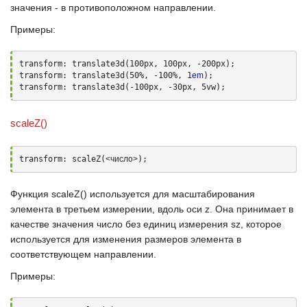
значения - в противоположном направлении.
Примеры:
transform: translate3d(100px, 100px, -200px);

transform: translate3d(50%, -100%, 1
em
);

transform: translate3d(-100px, -30px, 5vw);
scaleZ()
transform: scaleZ(
<число>
);
Функция
scaleZ()
используется для масштабирования
элемента в третьем измерении, вдоль оси
z
. Она принимает в
качестве значения число без единиц измерения
sz
, которое
используется для изменения размеров элемента в
соответствующем направлении.
Примеры: