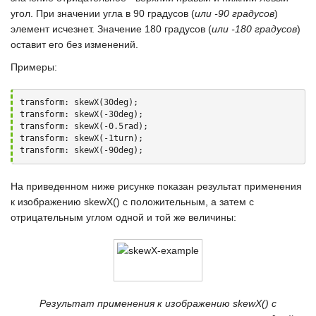
угол. При значении угла в 90 градусов (
или -90 градусов
)
элемент исчезнет. Значение 180 градусов (
или -180 градусов
)
оставит его без изменений.
Примеры:
transform: skewX(30deg);

transform: skewX(-30deg);

transform: skewX(-0.5rad);

transform: skewX(-1turn);

transform: skewX(-90deg);
На приведенном ниже рисунке показан результат применения
к изображению
skewX()
с положительным, а затем с
отрицательным углом одной и той же величины:
Результат применения к изображению skewX() с