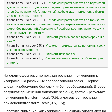
transform: scale(
1
, 
2
); 
/* элемент растягивается по вертикали 
вдвое от своей исходной высоты, его горизонтальные размеры оста
ются без изменений. Аналогичный эффект дает применение функц
ии scaleY(2) (см. ниже) */
transform: scale(
2
, 
1
); 
/* элемент растягивается по горизонта
ли вдвое от своей исходной ширины, его вертикальные размеры ост
аются без изменений. Аналогичный эффект дает применение функ
ции scaleX(2) (см. ниже) */
transform: scale(
3
); 
/* элемент увеличивается в размерах в 3 р
аза */
transform: scale(
0.5
); 
/* элемент сжимается до половины своих 
исходных размеров */
transform: scale(
0
); 
/* элемент исчезает */
transform: scale(-
1
); 
/* поворачивает элемент в обоих направл
ениях */
На следующем рисунке показан результат применения к
изображению различных преобразований
scale()
. Первое
слева - изображение без каких-либо преобразований. Второе -
результат применения
transform: scale(2);
, третье - результат
применения
transform: scale(0.5)
, а четвертое - результат
применения
transform: scale(0.5, 1.5);
.
Обратите внимание, как изображения накладываются друг на