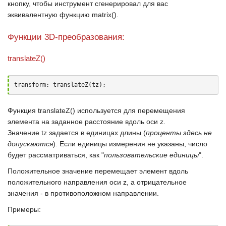
кнопку, чтобы инструмент сгенерировал для вас
эквивалентную функцию
matrix()
.
Функции 3D-преобразования:
translateZ()
transform: translateZ(tz);
Функция
translateZ()
используется для перемещения
элемента на заданное расстояние вдоль оси
z
.
Значение
tz
задается в единицах длины (
проценты здесь не
допускаются
). Если единицы измерения не указаны, число
будет рассматриваться, как "
пользовательские единицы
".
Положительное значение перемещает элемент вдоль
положительного направления оси
z
, а отрицательное
значения - в противоположном направлении.
Примеры: