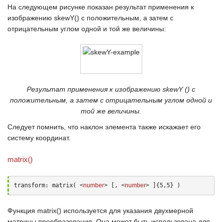
На следующем рисунке показан результат применения к
изображению
skewY()
с положительным, а затем с
отрицательным углом одной и той же величины:
Результат применения к изображению skewY () с
положительным, а затем с отрицательным углом одной и
той же величины.
Следует помнить, что наклон элемента также искажает его
систему координат.
matrix()
transform: matrix( 
<
number
>
 [, 
<
number
>
 ]{5,5} )
Функция
matrix()
используется для указания двухмерной
матрицы преобразования. Она может быть использована для