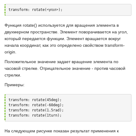
transform: rotate(
<угол>
);
Функция
rotate()
используется для вращения элемента в
двухмерном пространстве. Элемент поворачивается на угол,
который передается функции. Элемент вращается вокруг
начала координат, как это определено свойством
transform-
origin
.
Положительное значение задает вращение элемента по
часовой стрелке. Отрицательное значение - против часовой
стрелки.
Примеры:
transform: rotate(45deg);

transform: rotate(-60deg);

transform: rotate(1.5rad);

transform: rotate(1turn);
На следующем рисунке показан результат применения к