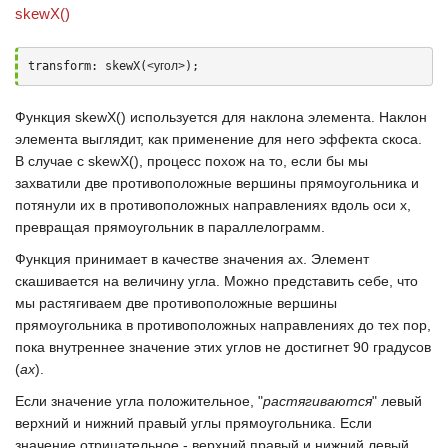
skewX()
transform: skewX(
<угол>
);
Функция
skewX()
используется для наклона элемента. Наклон
элемента выглядит, как применение для него эффекта скоса.
В случае с
skewX()
, процесс похож на то, если бы мы
захватили две противоположные вершины прямоугольника и
потянули их в противоположных направлениях вдоль оси
x
,
превращая прямоугольник в параллелограмм.
Функция принимает в качестве значения
ax
. Элемент
скашивается на величину угла. Можно представить себе, что
мы растягиваем две противоположные вершины
прямоугольника в противоположных направлениях до тех пор,
пока внутреннее значение этих углов не достигнет 90 градусов
(
ах
).
Если значение угла положительное, "
растягиваются
" левый
верхний и нижний правый углы прямоугольника. Если
значение отрицательное - верхний правый и нижний левый