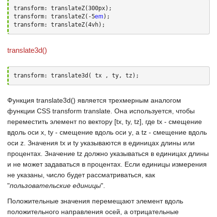
transform: translateZ(300px);

transform: translateZ(-5
em
);

transform: translateZ(4vh);
translate3d()
transform: translate3d( tx , ty, tz);
Функция
translate3d()
является трехмерным аналогом
функции
CSS transform translate
. Она используется, чтобы
переместить элемент по вектору
[tx, ty, tz]
, где
tx
- смещение
вдоль оси
х
,
ty
- смещение вдоль оси
у
, а
tz
- смещение вдоль
оси
z
. Значения
tx
и
ty
указываются в единицах длины или
процентах. Значение
tz
должно указываться в единицах длины
и не может задаваться в процентах. Если единицы измерения
не указаны, число будет рассматриваться, как
"
пользовательские единицы
".
Положительные значения перемещают элемент вдоль
положительного направления осей, а отрицательные