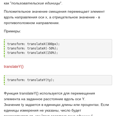
как "
пользовательские единицы
".
Положительное значение смещения перемещает элемент
вдоль направления оси
х
, а отрицательное значение - в
противоположном направлении.
Примеры:
transform: translateX(300px);

transform: translateX(-50%);

transform: translateX(150%);
translateY()
transform: translateY(ty);
Функция
translateY()
используется для перемещения
элемента на заданное расстояние вдоль оси
Y
.
Значение
ty
задается в единицах длины или процентах. Если
единицы измерения не указаны, число будет