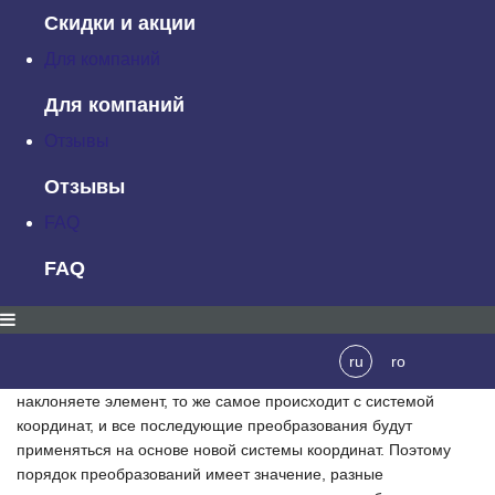
умолчанию, равно 50%50. После этого все преобразования
Скидки и акции
применяются к элементу на основании нового положения
системы координат.
Для компаний
Для компаний
Отзывы
Исходная система координат и система координат при
Отзывы
применении transform со значением свойства transform-origin,
FAQ
применяемым по умолчанию
FAQ
С помощью свойства
transform-origin
можно указать, куда
необходимо перенести начало координат. В зависимости от
эффекта преобразования используются различные исходные
положения преобразования.
ru
ro
Если с помощью свойства
transform
вы вращаете или
наклоняете элемент, то же самое происходит с системой
координат, и все последующие преобразования будут
применяться на основе новой системы координат. Поэтому
порядок преобразований имеет значение, разные