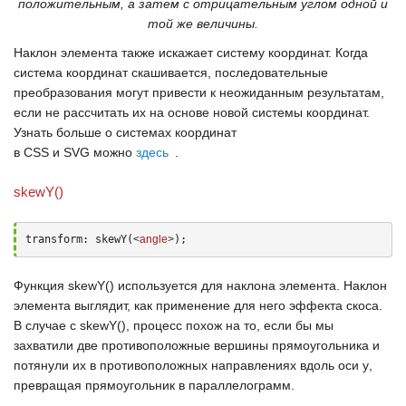
положительным, а затем с отрицательным углом одной и
той же величины.
Наклон элемента также искажает систему координат. Когда
система координат скашивается, последовательные
преобразования могут привести к неожиданным результатам,
если не рассчитать их на основе новой системы координат.
Узнать больше о системах координат
в
CSS
и
SVG
можно
здесь
.
skewY()
transform: skewY(
<
angle
>
);
Функция
skewY()
используется для наклона элемента. Наклон
элемента выглядит, как применение для него эффекта скоса.
В случае с
skewY()
, процесс похож на то, если бы мы
захватили две противоположные вершины прямоугольника и
потянули их в противоположных направлениях вдоль оси
y
,
превращая прямоугольник в параллелограмм.