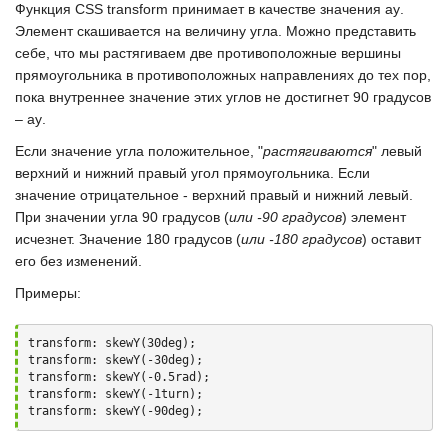
Функция
CSS transform
принимает в качестве значения
ау
.
Элемент скашивается на величину угла. Можно представить
себе, что мы растягиваем две противоположные вершины
прямоугольника в противоположных направлениях до тех пор,
пока внутреннее значение этих углов не достигнет
90 градусов
– ау
.
Если значение угла положительное, "
растягиваются
" левый
верхний и нижний правый угол прямоугольника. Если
значение отрицательное - верхний правый и нижний левый.
При значении угла 90 градусов (
или -90 градусов
) элемент
исчезнет. Значение 180 градусов (
или -180 градусов
) оставит
его без изменений.
Примеры:
transform: skewY(30deg);

transform: skewY(-30deg);

transform: skewY(-0.5rad);

transform: skewY(-1turn);

transform: skewY(-90deg);