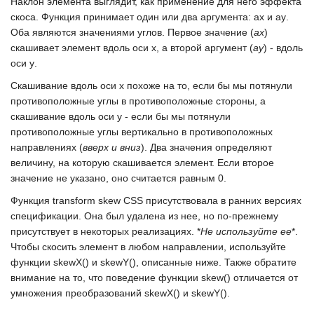
Наклон элемента выглядит, как применение для него эффекта
скоса. Функция принимает один или два аргумента:
ax
и
ay
.
Оба являются значениями углов. Первое значение (
ах
)
скашивает элемент вдоль оси
х
, а второй аргумент (
ау
) - вдоль
оси
у
.
Скашивание вдоль оси
х
похоже на то, если бы мы потянули
противоположные углы в противоположные стороны, а
скашивание вдоль оси
у
- если бы мы потянули
противоположные углы вертикально в противоположных
направлениях (
вверх и вниз
). Два значения определяют
величину, на которую скашивается элемент. Если второе
значение не указано, оно считается равным
0
.
Функция
transform skew CSS
присутствовала в ранних версиях
спецификации. Она был удалена из нее, но по-прежнему
присутствует в некоторых реализациях. *
Не используйте ее
*.
Чтобы скосить элемент в любом направлении, используйте
функции
skewX()
и
skewY()
, описанные ниже. Также обратите
внимание на то, что поведение функции
skew()
отличается от
умножения преобразований
skewX()
и
skewY()
.