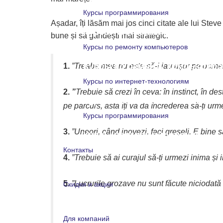
Курсы программирования
Așadar, îți lăsăm mai jos cinci citate ale lui Stev
Курсы программирования
bune și să gândești mai strategic.
Курсы по ремонту компьютеров
Курсы по ремонту компьютеро
1.
”Treaba mea nu este să-i iau ușor pe oameni
Курсы по интернет-технологиям
2.
”
Trebuie să crezi în ceva: în instinct, în de
Курсы по интернет-технологи
pe parcurs, asta îți va da încrederea să-ți urm
Курсы программирования
3.
”Uneori, când inovezi, faci greșeli. E bine s
Курсы программирования
Контакты
4.
”Trebuie să ai curajul să-ți urmezi inima și i
Контакты
5.
”Lucrurile grozave nu sunt făcute niciodată
Скидки и акции
Скидки и акции
Для компаний