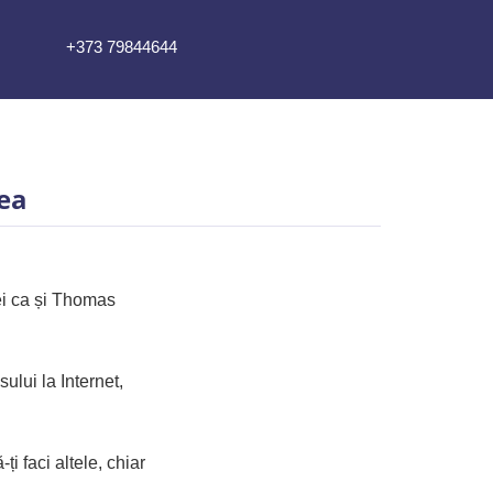
+373 79844644
mea
ei ca și Thomas
sului la Internet,
ți faci altele, chiar