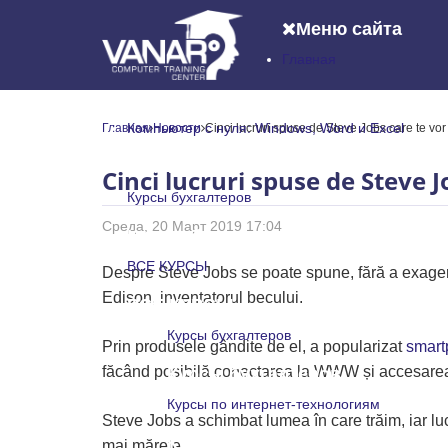
Меню сайта
Главная
Главная
Компьютер с нуля: Windows, Word и Excel
Главная
Новости
Cinci lucruri spuse de Steve Jobs care te vo
Компьютер с нуля: Windows, Word и
Cinci lucruri spuse de Steve 
Курсы бухгалтеров
Среда, 20 Март 2019 17:04
Курсы бухгалтеров
ВСЕ КУРСЫ
Despre Steve Jobs se poate spune, fără a exagera
Edison, inventatorul becului.
ВСЕ КУРСЫ
Курсы бухгалтеров
Prin produsele gândite de el, a popularizat
smart
făcând posibilă conectarea la WWW și accesarea i
Курсы бухгалтеров
Курсы по интернет-технологиям
Steve Jobs a schimbat lumea în care trăim, iar lucru
Курсы по интернет-технологи
mai mărețe.