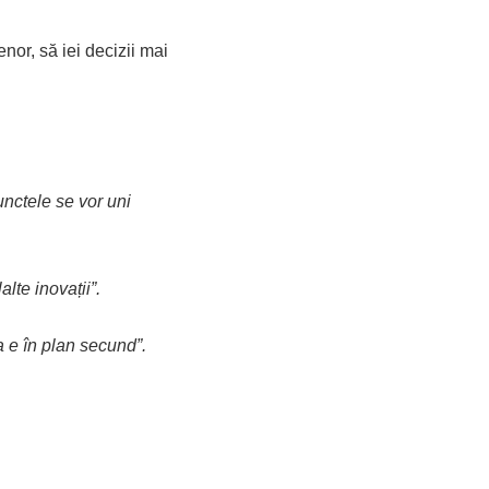
enor, să iei decizii mai
punctele se vor uni
lte inovații”.
va e în plan secund”.