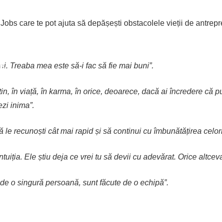
e Jobs care te pot ajuta să depășești obstacolele vieții de antrepr
в
. Treaba mea este să-i fac să fie mai buni”.
stin, în viață, în karma, în orice, deoarece, dacă ai încredere că 
ям
ezi inima”.
ă le recunoști cât mai rapid și să continui cu îmbunătățirea celorla
ntuiția. Ele știu deja ce vrei tu să devii cu adevărat. Orice altce
 de o singură persoană, sunt făcute de o echipă”.