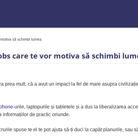
r motiva să schimbi lumea
 Excel
Jobs care te vor motiva să schimbi lu
 prea mult, că a avut un impact la fel de mare asupra civilizați
phone
-urile, laptopurile și tabletele și a dus la liberalizarea acce
nformațiilor de practic oriunde.
rile spuse te el te pot ajuta să-ți duci la capăt planurile, sau să-
ям