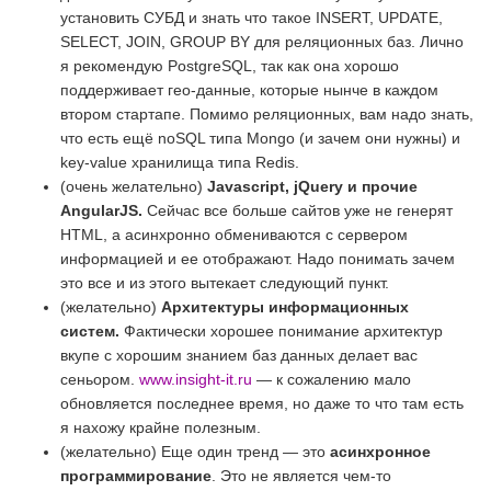
установить СУБД и знать что такое INSERT, UPDATE,
SELECT, JOIN, GROUP BY для реляционных баз. Лично
я рекомендую PostgreSQL, так как она хорошо
поддерживает гео-данные, которые нынче в каждом
втором стартапе. Помимо реляционных, вам надо знать,
что есть ещё noSQL типа Mongo (и зачем они нужны) и
key-value хранилища типа Redis.
(очень желательно)
Javascript, jQuery и прочие
AngularJS.
Сейчас все больше сайтов уже не генерят
HTML, а асинхронно обмениваются с сервером
информацией и ее отображают. Надо понимать зачем
это все и из этого вытекает следующий пункт.
(желательно)
Архитектуры информационных
систем.
Фактически хорошее понимание архитектур
вкупе с хорошим знанием баз данных делает вас
сеньором.
www.insight-it.ru
— к сожалению мало
обновляется последнее время, но даже то что там есть
я нахожу крайне полезным.
(желательно) Еще один тренд — это
асинхронное
программирование
. Это не является чем-то