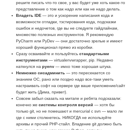
решите писать что-то свое, у вас будет уже хоть какое-то
представление о том как надо или как не надо делать.
Владеть IDE
— это и ускорение написания кода и
возможности отладки, тэстирования кода, подсказки
ошибок и недочетов, где вы не следуете гайдлайнам,
множество полезных инструментов. Я рекомендую
PyCharm или PyDev — они достаточно зрелые и имеют
хороший функционал прямо из коробки.
Сразу осваивайте и пользуйтесь
стандартными
инструментами
— virtualenvwrapper, pip. Недавно
наткнулся на
pyenv
— имхо тоже хорошая штука.
Немножко сисадминить
— это пересекается со
знанием ОС, рано или поздно надо все-таки уметь
настраивать софт на сервере где ваше приложение/сайт
будет жить (Дима, привет).
Совсем забыл сказать на митапе и ребята подсказали:
конечно же
системы контроля версий
— хотя бы
только git, но не помешают и mercurial с svn — мало ли
где с ними столкнетесь. НИКОГДА не используйте
архивы и прочий PHP-стайл. Владение git должно быть