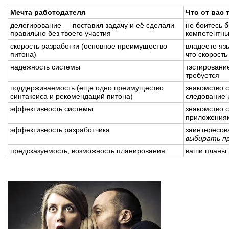
Мечта работодателя
Что от вас 
делегирование — поставил задачу и её сделали
не боитесь б
правильно без твоего участия
компетентн
скорость разработки (основное преимущество
владеете яз
питона)
что скорость
надежность системы
тэстировани
требуется
поддерживаемость (еще одно преимущество
знакомство с
синтаксиса и рекомендаций питона)
следование 
эффективность системы
знакомство 
приложения
эффективность разработчика
заинтересов
выбирать п
предсказуемость, возможность планирования
ваши планы 