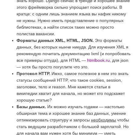
знать хорошо. Django сейчас в тренде и хорошее знание
этого фреймворка сильно упрощает поиск работы. В
кратце: с одним лишь знанием языка вы нафик никому
не нужны. Нужно иметь представление о популярных
библиотеках, а найти список таких можно просто
полистав вакансии.
Форматы данных XML, HTML, JSON.
Это форматы
данных, без которых нынче никуда. Для изучения XML я
рекомендую почитать документацию lxml (и попробовать
все примеры оттуда), для HTML —
htmlbook.ru
, для json
— хотя бы просто погуглите что это.
Протокол HTTP.
Имхо, самое полезное в нем это знать
статусы сообщений HTTP, что такое cookies, session,
заголовки, тело и reason. Мне кажется статьи в
википедии хватит для начала, но может кто подскажет
хорошую статью?
Базы данных.
Их можно изучать годами — настолько
обширная тема и хорошее знание баз данных, умение
оптимизировать структуру и запросы
необходимы
чтобы
стать ведущим разработчиком с большой зарплатой. Но
для начала вам нужен хотя бы минимум — уметь