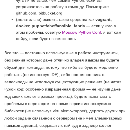
чуть ли не выше, чем самим Python, если вы
устраиваетесь на работу в команду. Посмотрите
github.com, bitbucket.org.
(желательно) освоить такие средства как
vagrant,
docker, puppet/chef/ansible, fabric
— если у кого в
этом пробелы, советую
Moscow Python Conf
, я вот сам
пойду, если будет возможность.
Все это — постоянно используемые в работе инструменты,
без знания которых даже отлично владея языком вы будете
обузой для команды, потому что либо вы будете медленно
работать (не используя IDE), либо постоянно писать
велосипеды не используя существующие решения (не читая
чужой код; особенно извращенная форма — не изучив даже
код своих коллег в рамках проекта), будете испытывать
проблемы с переходом на новые версии используемых
библиотек (не используя virtualenvwrapper), дергать других при
любой задаче связанной с сервером (не имея элементарных
навыков админа), создавая лютый зуд в заднице коллег