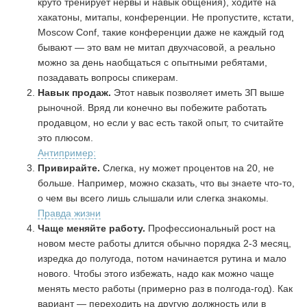
круто тренирует нервы и навык общения), ходите на
хакатоны, митапы, конференции. Не пропустите, кстати,
Moscow Conf, такие конференции даже не каждый год
бывают — это вам не митап двухчасовой, а реально
можно за день наобщаться с опытными ребятами,
позадавать вопросы спикерам.
Навык продаж.
Этот навык позволяет иметь ЗП выше
рыночной. Вряд ли конечно вы побежите работать
продавцом, но если у вас есть такой опыт, то считайте
это плюсом.
Антипример:
Привирайте.
Слегка, ну может процентов на 20, не
больше. Например, можно сказать, что вы знаете что-то,
о чем вы всего лишь слышали или слегка знакомы.
Правда жизни
Чаще меняйте работу.
Профессиональный рост на
новом месте работы длится обычно порядка 2-3 месяц,
изредка до полугода, потом начинается рутина и мало
нового. Чтобы этого избежать, надо как можно чаще
менять место работы (примерно раз в полгода-год). Как
вариант — переходить на другую должность или в