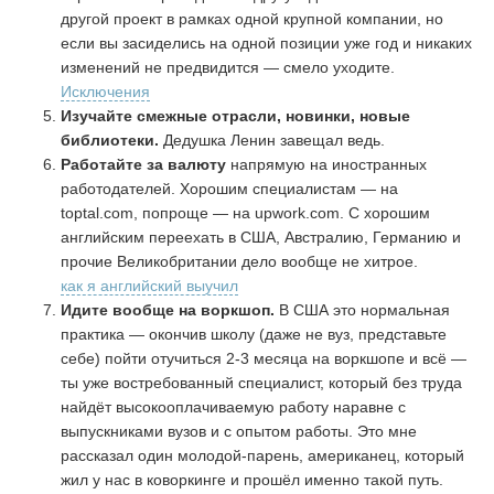
другой проект в рамках одной крупной компании, но
если вы засиделись на одной позиции уже год и никаких
изменений не предвидится — смело уходите.
Исключения
Изучайте смежные отрасли, новинки, новые
библиотеки.
Дедушка Ленин завещал ведь.
Работайте за валюту
напрямую на иностранных
работодателей. Хорошим специалистам — на
toptal.com, попроще — на upwork.com. С хорошим
английским переехать в США, Австралию, Германию и
прочие Великобритании дело вообще не хитрое.
как я английский выучил
Идите вообще на воркшоп.
В США это нормальная
практика — окончив школу (даже не вуз, представьте
себе) пойти отучиться 2-3 месяца на воркшопе и всё —
ты уже востребованный специалист, который без труда
найдёт высокооплачиваемую работу наравне с
выпускниками вузов и с опытом работы. Это мне
рассказал один молодой-парень, американец, который
жил у нас в коворкинге и прошёл именно такой путь.