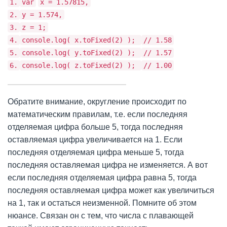
1.
var
x = 1.57815,
2.
y = 1.574,
3.
z = 1;
4.
console.log( x.toFixed(2) );
// 1.58
5.
console.log( y.toFixed(2) );
// 1.57
6.
console.log( z.toFixed(2) );
// 1.00
Обратите внимание, округление происходит по
математическим правилам, т.е. если последняя
отделяемая цифра больше 5, тогда последняя
оставляемая цифра увеличивается на 1. Если
последняя отделяемая цифра меньше 5, тогда
последняя оставляемая цифра не изменяется. А вот
если последняя отделяемая цифра равна 5, тогда
последняя оставляемая цифра может как увеличиться
на 1, так и остаться неизменной. Помните об этом
нюансе. Связан он с тем, что числа с плавающей