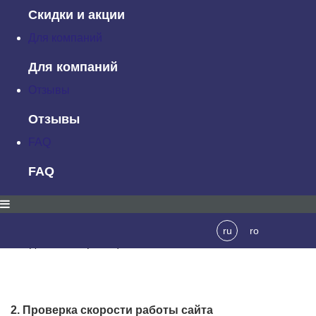
Скидки и акции
Для полной проверки всех страниц сайта понадобится
Для компаний
краулер: мы в качестве примера воспользуемся
Для компаний
Netpeak Spider.
Отзывы
Запустите программу, введите адрес сайта и отметьте в
Отзывы
«Параметрах» на боковой панели «Код ответа
сервера». По итогу сканирования в таблице
FAQ
результатов будут отображены коды ответа для каждой
FAQ
отдельной страницы сайта. Чтобы получить сводную
информацию по группам страниц, отдающих
определённый код ответа, откройте на боковой панели
вкладку «Отчёты» → «Сводка» и перейдите к разделу
ru
ro
«Код ответа страницы».
2. Проверка скорости работы сайта