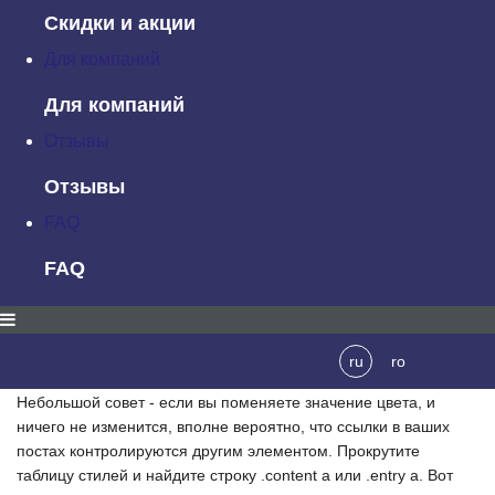
Скидки и акции
Мэрайя c Femtrepreneur
использует интересный красный цвет,
чтобы выделить свои ссылки:
Для компаний
Для компаний
Отзывы
Отзывы
Чтобы изменить цвет ссылок на сайте, взгляните на таблицу
стилей темы и найдите следующее:
FAQ
FAQ
a
{

color
:
#000000
;
}
ru
ro
Измените значение рядом с
color
. Это оно!
Небольшой совет
- если вы поменяете значение цвета, и
ничего не изменится, вполне вероятно, что ссылки в ваших
постах контролируются другим элементом. Прокрутите
таблицу стилей и найдите строку
.content
a
или
.entry a
. Вот