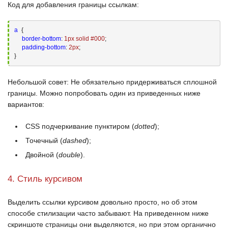
Код для добавления границы ссылкам:
a
{

border-bottom
:
1
px solid 
#000
;
padding-bottom
:
2
px
;
}
Небольшой совет
: Не обязательно придерживаться сплошной
границы. Можно попробовать один из приведенных ниже
вариантов:
CSS
подчеркивание пунктиром (
dotted
);
Точечный (
dashed
);
Двойной (
double
).
4. Стиль курсивом
Выделить ссылки курсивом довольно просто, но об этом
способе стилизации часто забывают. На приведенном ниже
скриншоте страницы они выделяются, но при этом органично