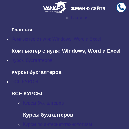
Меню сайта
Главная
Главная
Новости
7 советов по карьере для творческих личностей
Главная
7 советов по карьере для
Компьютер с нуля: Windows, Word и Excel
творческих личностей
Компьютер с нуля: Windows, Word и Excel
Вторник, 05 Ноябрь 2019 14:34
Курсы бухгалтеров
Если вы читаете эту статью, скорее всего, вы – творческая
Курсы бухгалтеров
личность. И если вы решили заработать на своем увлечении,
ВСЕ КУРСЫ
вы попадете в одно из самых полезных, захватывающих
приключений в вашей жизни.
ВСЕ КУРСЫ
Если вы творческий человек, то превращение увлечения в
Курсы бухгалтеров
карьеру — это шаг навстречу жизни вашей мечты. Но путь к
успеху в творческих индустриях не проложен радугой; если вы
Курсы бухгалтеров
хотите добиться успеха, вам нужна стратегия.
Курсы по интернет-технологиям