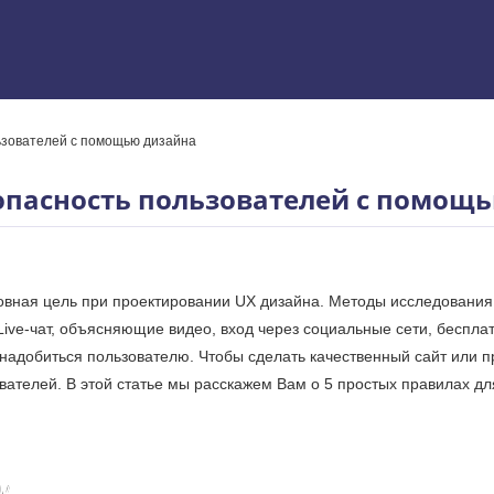
ьзователей с помощью дизайна
 Excel
зопасность пользователей с помощ
овная цель при проектировании UX дизайна. Методы исследовани
Live-чат, объясняющие видео, вход через социальные сети, беспл
понадобиться пользователю. Чтобы сделать качественный сайт или 
вателей. В этой статье мы расскажем Вам о 5 простых правилах д
у
ям