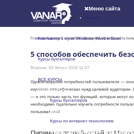
Меню сайта
Главная
Главная
Компьютер с нуля: Windows, Word и Excel
Главная
Новости
5 способов обеспечить безопасность пол
Компьютер с нуля: Windows, Word и
5 способов обеспечить бе
Курсы бухгалтеров
Вторник, 02 Август 2016 11:07
Курсы бухгалтеров
ВСЕ КУРСЫ
Удовлетворение потребностей пользователя — осн
изучение специфических нужд целевой аудитории. 
ВСЕ КУРСЫ
— и это только часть тех функций, которые могут 
Курсы бухгалтеров
необходимо тщательно изучить потребности пользо
Курсы бухгалтеров
пользователей.
Курсы по интернет-технологиям
Пирамида потребностей по Масло
Курсы по интернет-технологи