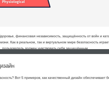
Здоровье, финансовая независимость, защищённость от войн и кат
зни. Как в реальном, так и виртуальном мире безопасность играе
, пользователь должен чувствовать себя защищённым.
дизайн
НОВОСТИ
КОНТАКТЫ
FAQ
асность? Вот 5 примеров, как качественный дизайн обеспечивает б