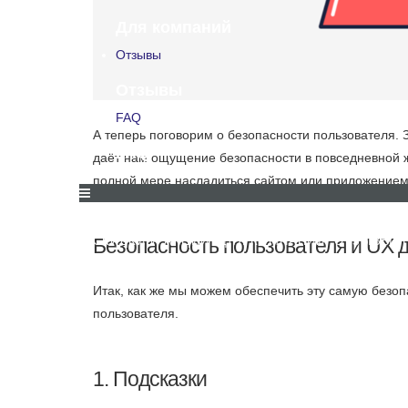
Для компаний
Отзывы
Отзывы
FAQ
А теперь поговорим о безопасности пользователя. 
FAQ
даёт нам ощущение безопасности в повседневной жи
полной мере насладиться сайтом или приложением
Безопасность пользователя и UX 
СКИДКИ И АКЦИИ
ДЛЯ КОМПАНИЙ
ОТЗЫВЫ
Итак, как же мы можем обеспечить эту самую безоп
пользователя.
1. Подсказки