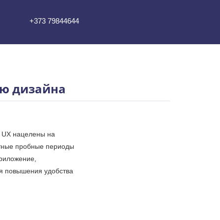
+373 79844644
ью дизайна
я UX нацелены на
атные пробные периоды
приложение,
ля повышения удобства