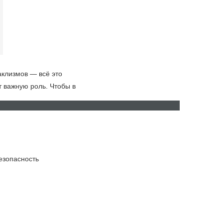
аклизмов — всё это
т важную роль. Чтобы в
ru
ro
езопасность