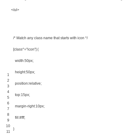
</ul>
/* Match any class name that starts with icon */
[class^="icon"] 
{
width
:
50px
;
height
:
50px
;
1
2
position
:
relative
;
3
4
top
:
15px
;
5
6
margin-right
:
10px
;
7
8
fill
:
#fff
;
9
10
}
11