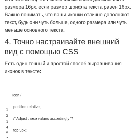
размера 16px, если размер шрифта текста равен 16px.
Важно понимать, что ваши иконки отлично дополняют
текст, будь они чуть больше, одного размера или чуть
меньше основного текста.
4. Точно настраивайте внешний
вид с помощью CSS
Есть один точный и простой способ выравнивания
иконок в тексте:
.icon 
{
position
:
relative
;
1
2
/* Adjust these values accordingly */
3
4
top
:
5px
;
5