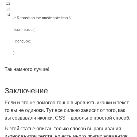
12
13
14
/* Reposition the music note icon */
.icon-music 
{
right
:
5px
;
}
Так намного лучше!
Заключение
Если и это не помогло точно выровнять иконки и текст,
то вы не одиноки. Тут все сильно зависит от того, как
вы создавали иконки. CSS – довольно простой способ.
В этой статье описан только способ выравнивания
иконок внутри текста, но есть много других элементов,