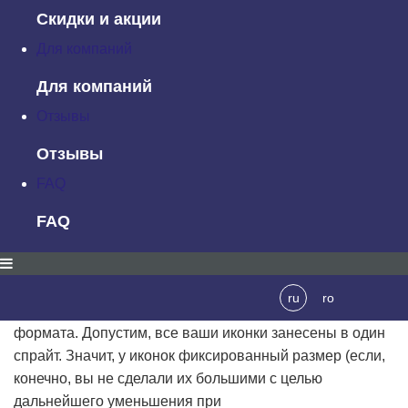
соблюдая которые, мы всегда будем знать, что наши
Скидки и акции
иконки выровнены идеально.
Для компаний
1. Определитесь с форматом
Для компаний
иконок
Отзывы
Есть и другие способы создания иконок помимо SVG, и
Отзывы
многие из них уже устарели. Вот основные способы:
FAQ
SVG-иконки
;
шрифты-иконки
;
FAQ
CSS-спрайты
;
inline-изображения.
Вне зависимости от ваших предпочтений,
ru
ro
выравнивание иконок сильно зависит от выбранного
формата. Допустим, все ваши иконки занесены в один
спрайт. Значит, у иконок фиксированный размер (если,
конечно, вы не сделали их большими с целью
дальнейшего уменьшения при