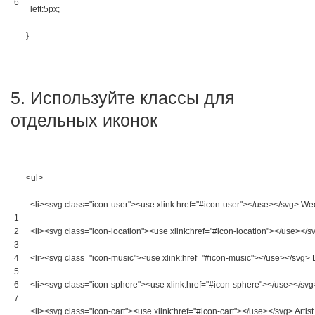
6
left
:
5px
;
}
5. Используйте классы для
отдельных иконок
<ul>
<li>
<svg 
class
=
"icon-user"
>
<use 
xlink
:
href
=
"#icon-user"
>
</use>
</svg>
 We
1
2
<li>
<svg 
class
=
"icon-location"
>
<use 
xlink
:
href
=
"#icon-location"
>
</use>
</s
3
4
<li>
<svg 
class
=
"icon-music"
>
<use 
xlink
:
href
=
"#icon-music"
>
</use>
</svg>
 
5
6
<li>
<svg 
class
=
"icon-sphere"
>
<use 
xlink
:
href
=
"#icon-sphere"
>
</use>
</svg
7
<li>
<svg 
class
=
"icon-cart"
>
<use 
xlink
:
href
=
"#icon-cart"
>
</use>
</svg>
 Artis