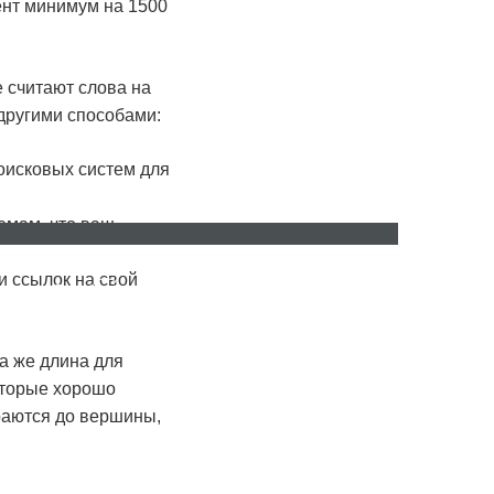
ент минимум на 1500
е считают слова на
 другими способами:
оисковых систем для
емам, что ваш
и ссылок на свой
ru
ro
та же длина для
оторые хорошо
ираются до вершины,