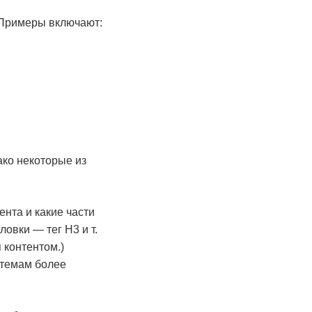
. Примеры включают:
ако некоторые из
нта и какие части
овки — тег H3 и т.
 контентом.)
стемам более