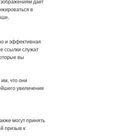
 изображениям дает
анжироваться в
ыше.
но и эффективная
ие ссылки служат
которые вы
им, что они
нейшего увеличения
акже могут принять
й призыв к