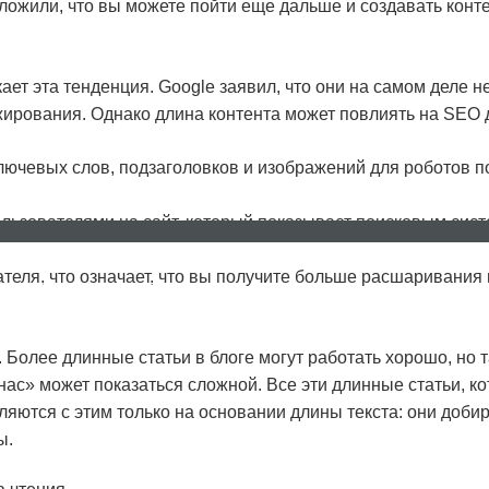
ложили, что вы можете пойти еще дальше и создавать конт
ает эта тенденция. Google заявил, что они на самом деле н
нжирования. Однако длина контента может повлиять на SEO
ючевых слов, подзаголовков и изображений для роботов п
льзователями на сайт, который показывает поисковым сист
теля, что означает, что вы получите больше расшаривания 
НОВОСТИ
КОНТАКТЫ
FAQ
. Более длинные статьи в блоге могут работать хорошо, но 
ас» может показаться сложной. Все эти длинные статьи, к
ляются с этим только на основании длины текста: они доб
ы.