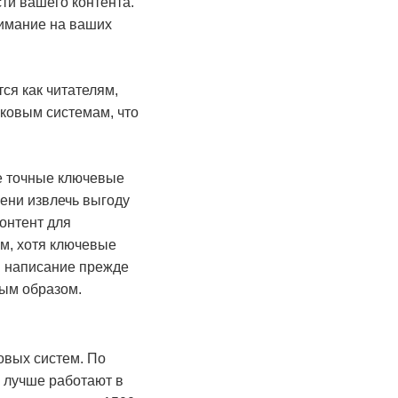
ти вашего контента.
нимание на ваших
ся как читателям,
сковым системам, что
ие точные ключевые
пени извлечь выгоду
онтент для
ом, хотя ключевые
 и написание прежде
ным образом.
ковых систем. По
 лучше работают в