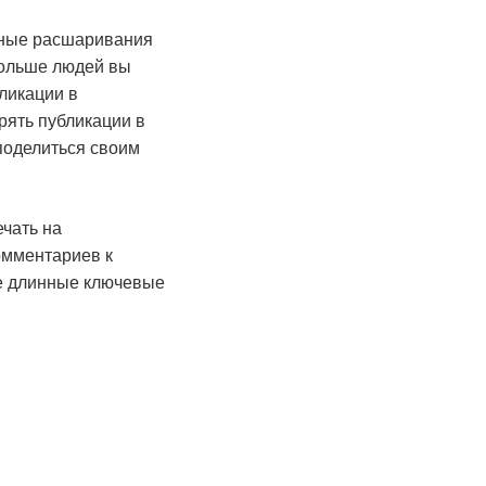
льные расшаривания
больше людей вы
ликации в
рять публикации в
поделиться своим
ечать на
омментариев к
лее длинные ключевые