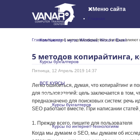
Меню сайта
Главная
Главная
Компьютер с нуля: Windows, Word и Excel
Главная
Новости
5 методов копирайтинга, которые влияют
Компьютер с нуля: Windows, Word и
5 методов копирайтинга, 
Курсы бухгалтеров
Пятница, 12 Апрель 2019 14:37
Курсы бухгалтеров
ВСЕ КУРСЫ
Легко ошибиться, думая, что копирайтинг и 
для пользователей: цель заключается в том, 
ВСЕ КУРСЫ
предназначено для поисковых систем: речь ид
Курсы бухгалтеров
SEO работают вместе. При написании статей
Курсы бухгалтеров
1. Прежде всего, пишите для пользователя
Курсы по интернет-технологиям
Когда мы думаем о SEO, мы думаем об исследо
Курсы по интернет-технологи