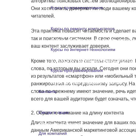
алгоритмы поисковых систем эволюционирова
Курсы программирования
Они хотят знать, доверяют ли люди вашему к
читателей.
Курсы программирования
Курсы по ремонту компьютеров
Эта практика повысит читаемость и сделает в
так и поисковым системам. В свою очередь, л
Курсы по ремонту компьютеро
ваш контент заслуживает доверия.
Курсы по интернет-технологиям
Кроме того, поисковые системы стали умнее.
Курсы по интернет-технологи
слова, по которым вы искали. Сегодня они по
Курсы программирования
из результатов «смартфон» или «мобильный т
Курсы программирования
ранжирования по определенному запросу. На 
слова по-прежнему имеют значение, речь идет
Контакты
всего для вашей аудитории будет означать, 
Контакты
Скидки и акции
2. Обратите внимание на длину контента
Длина контента имеет значение для ваших пол
Скидки и акции
данным Американской маркетинговой ассоциац
Для компаний