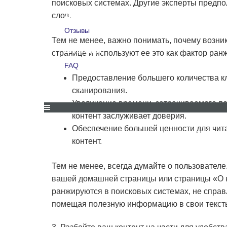
поисковых системах. Другие эксперты предпо
Для компаний
слов.
Отзывы
Тем не менее, важно понимать, почему возник
Отзывы
странице и используют ее это как фактор ра
FAQ
Предоставление большего количества кл
FAQ
сканирования.
Увеличение времени, затрачиваемого по
контент заслуживает доверия.
Обеспечение большей ценности для чита
СКИДКИ И АКЦИИ
ДЛЯ КОМПАНИЙ
ОТЗЫВЫ
контент.
Тем не менее, всегда думайте о пользователе
вашей домашней страницы или страницы «О н
ранжируются в поисковых системах, не справ
помещая полезную информацию в свои текст