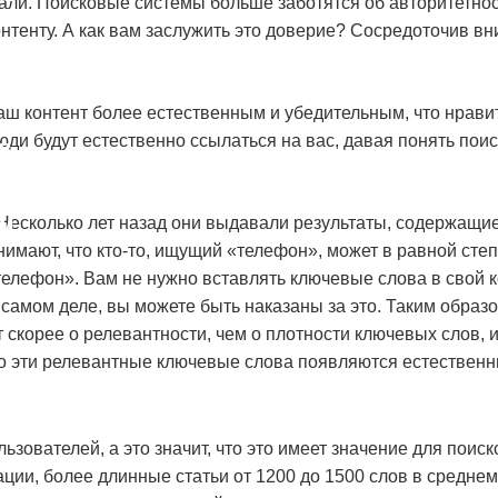
ли. Поисковые системы больше заботятся об авторитетнос
онтенту. А как вам заслужить это доверие? Сосредоточив в
аш контент более естественным и убедительным, что нравит
юди будут естественно ссылаться на вас, давая понять пои
в
 Несколько лет назад они выдавали результаты, содержащ
ям
нимают, что кто-то, ищущий «телефон», может в равной сте
елефон». Вам не нужно вставлять ключевые слова в свой к
самом деле, вы можете быть наказаны за это. Таким образ
 скорее о релевантности, чем о плотности ключевых слов,
что эти релевантные ключевые слова появляются естествен
ьзователей, а это значит, что это имеет значение для поис
ии, более длинные статьи от 1200 до 1500 слов в среднем