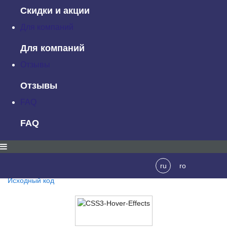
3. Wacom Hover Effect
Скидки и акции
Это уже довольно избитый эффект, но многие люди все равно
Для компаний
с удовольствием его используют. Презентация является
простой, но привлекательной.
Для компаний
Исходный код
Отзывы
Отзывы
FAQ
4. CSS3 Hover Effects
FAQ
Если вы ищете круговые эффекты наведения, здесь вы
найдете несколько интересных. В общей сложности доступно
12 различных
CSS hover
эффектов рамки.
ru
ro
Исходный код